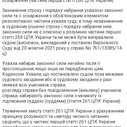
оскарження (частина перша статті 260 ЦПК України).
Зазначення строку і порядку набрання ухвалою законної
сили та її оскарження є обов’язковим елементом
резолютивної частини ухвали суду, а тому незазначення
в судовому рішенні строку і порядку набрання ним
законної сили не є опискою у розумінні частини першої
статті 269 ЦПК України та не може бути виправлено
судом (висновок, викладений у постанові Верховного
Суду від 20 жовтня 2021 року у справі No 761/13085/14-
ц).
Ухвала набирає законної сили негайно після її
проголошення, якщо інше не передбачено цим
Кодексом. Ухвали, що постановлені судом поза межами
судового засідання або в судовому засіданні у разі
неявки всіх учасників справи,
розгляду справи без повідомлення (виклику) учасників
справи, набирають законної сили з моменту їх
підписання суддею (суддями) (стаття 261 ЦПК України).
Тлумачення змісту статті 261 ЦПК України з урахуванням
принципу розумності та «методу чесного читання»
свідчить, що у частині першій статті 261 ЦПК України