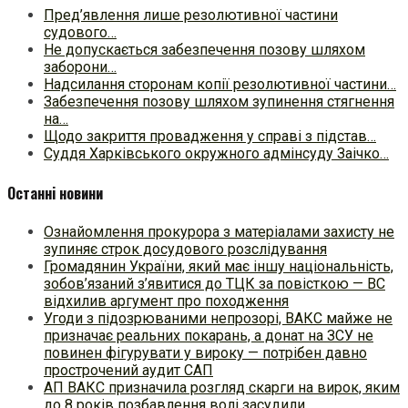
Пред’явлення лише резолютивної частини
судового…
Не допускається забезпечення позову шляхом
заборони…
Надсилання сторонам копії резолютивної частини…
Забезпечення позову шляхом зупинення стягнення
на…
Щодо закриття провадження у справі з підстав…
Суддя Харківського окружного адмінсуду Заічко…
Останні новини
Ознайомлення прокурора з матеріалами захисту не
зупиняє строк досудового розслідування
Громадянин України, який має іншу національність,
зобов’язаний з’явитися до ТЦК за повісткою — ВС
відхилив аргумент про походження
Угоди з підозрюваними непрозорі, ВАКС майже не
призначає реальних покарань, а донат на ЗСУ не
повинен фігурувати у вироку — потрібен давно
прострочений аудит САП
АП ВАКС призначила розгляд скарги на вирок, яким
до 8 років позбавлення волі засудили