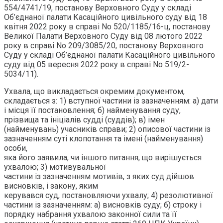
554/4741/19, постанову Верховного Суду у складі
Об’єднаної палати Касаційного цивільного суду від 18
квітня 2022 року в справі No 520/1185/16-ц, постанову
Великої Палати Верховного Суду від 08 лютого 2022
року в справі No 209/3085/20, постанову Верховного
Суду у складі Об’єднаної палати Касаційного цивільного
суду від 05 вересня 2022 року в справі No 519/2-
5034/11).
Ухвала, що викладається окремим документом,
складається з: 1) вступної частини із зазначенням: а) дати
і місця її постановлення; б) найменування суду,
прізвища та ініціалів судді (суддів); в) імен
(найменувань) учасників справи; 2) описової частини із
зазначенням суті клопотання та імені (найменування)
особи,
яка його заявила, чи іншого питання, що вирішується
ухвалою; 3) мотивувальної
частини із зазначенням мотивів, з яких суд дійшов
висновків, і закону, яким
керувався суд, постановляючи ухвалу; 4) резолютивної
частини із зазначенням: а) висновків суду; б) строку і
порядку набрання ухвалою законної сили та її