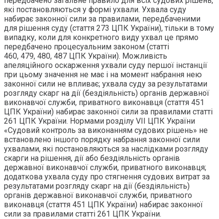
передбачено загальне правило для всіх судових рішень,
які постановляються у формі ухвали. Ухвала суду
набирає законної сили за правилами, передбаченими
для рішення суду (стаття 273 ЦПК України), тільки в тому
випадку, коли для конкретного виду ухвал це прямо
передбачено процесуальним законом (статті
460, 479, 480, 487 ЦПК України). Можливість
апеляційного оскарження ухвали суду першої інстанції
при цьому значення не має і на момент набрання нею
законної сили не впливає; ухвала суду за результатами
розгляду скарг на дії (бездіяльність) органів державної
виконавчої служби, приватного виконавця (стаття 451
ЦПК України) набирає законної сили за правилами статті
261 ЦПК України. Нормами розділу VІІ ЦПК України
«Судовий контроль за виконанням судових рішень» не
встановлено іншого порядку набрання законної сили
ухвалами, які постановляються за наслідками розгляду
скарги на рішення, дії або бездіяльність органів
державної виконавчої служби, приватного виконавця;
додаткова ухвала суду про стягнення судових витрат за
результатами розгляду скарг на дії (бездіяльність)
органів державної виконавчої служби, приватного
виконавця (стаття 451 ЦПК України) набирає законної
сили за правилами статті 261 ЦПК України.