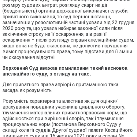
розміру судових витрат; розгляду скарг на дії
(бездіяльність) органів державної виконавчої служби,
приватного виконавця, то суд першої інстанції,
зазначивши у резолютивній частині ухвали від 22 грудня
2020 року те, що ухвала набирає законної сили після
закінчення строку на її оскарження, а в разі її
оскарження – після розгляду справи апеляційним судом,
якщо вона не буде скасована, не допустив порушення
вимог процесуального права, тому підстави для її зміни
чи скасування відсутні.
Верховний Суд вважав помилковим такий висновок
апеляційного суду, з огляду на таке.
Для приватного права апріорі є притаманною така
засада, як розумність.
Розумність характерна та властива як для оцінки/
врахування поведінки учасників цивільного обороту,
тлумачення матеріальних приватноправових норм, що
здійснюється при вирішенні спорів, так і тлумачення
процесуальних норм (постанова Верховного Суду у
складі колегії суддів Другої судової палати Касаційного
цивільного суду від 16 червня 2021 року в справі No