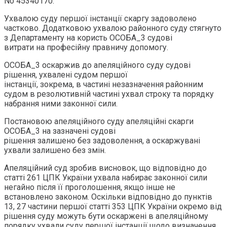
No 45340170.
Ухвалою суду першої інстанції скаргу задоволено
частково. Додатковою ухвалою районного суду стягнуто
з Департаменту на користь ОСОБА_3 судові
витрати на професійну правничу допомогу.
ОСОБА_3 оскаржив до апеляційного суду судові
рішення, ухвалені судом першої
інстанції, зокрема, в частині незазначення районним
судом в резолютивній частині ухвал строку та порядку
набрання ними законної сили.
Постановою апеляційного суду апеляційні скарги
ОСОБА_3 на зазначені судові
рішення залишено без задоволення, а оскаржувані
ухвали залишено без змін.
Апеляційний суд зробив висновок, що відповідно до
статті 261 ЦПК України ухвала набирає законної сили
негайно після її проголошення, якщо інше не
встановлено законом. Оскільки відповідно до пунктів
13, 27 частини першої статті 353 ЦПК України окремо від
рішення суду можуть бути оскаржені в апеляційному
порядку ухвали суду першої інстанції щодо визначення