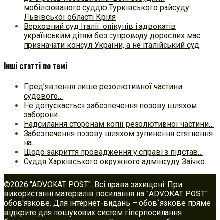
мобілізованого суддю Турківського райсуду
Львівської області Кріля
Верховний суд Італії: опікунів і адвокатів
українським дітям без супроводу дорослих має
призначати консул України, а не італійський суд
Інші статті по темі
Пред’явлення лише резолютивної частини
судового…
Не допускається забезпечення позову шляхом
заборони…
Надсилання сторонам копії резолютивної частини…
Забезпечення позову шляхом зупинення стягнення
на…
Щодо закриття провадження у справі з підстав…
Суддя Харківського окружного адмінсуду Заічко…
©2026 "ADVOKAT POST". Всі права захищені. При
використанні матеріалів посилання на "ADVOKAT POST"
обов'язкове. Для інтернет-видань – обов`язкове пряме
відкрите для пошукових систем гіперпосилання