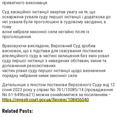
приватного виконавця.
Суд касаційної інстанції звертав увагу на те, що
оскаржена ухвала суду першої інстанції і додаткова до
неї ухвала були проголошені в судовому засіданні, а
тому
вони набрали законної сили негайно після їх
проголошення.
Враховуючи викладене, Верховний Суд зробив
висновок, що є підстави для скасування постанови
апеляційного суду в частині залишення без змін ухвал
суду першої інстанції з наведених обставин, зміни та
доповнення резолютивних
частин ухвал суду першої інстанції щодо визначення
порядку набрання ними законної сили.
Детальніше з текстом постанови Верховного Суду від 12
січня 2023 року у справі No 761/13085/14 (провадження
No 61-6496св21) можна ознайомитися за посиланням –
https://reyestr.court.gov.ua/Review/108456040
.
Related Posts: