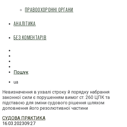
ПРАВООХОРОННІ ОРГАНИ
АНАЛІТИКА
БЕЗ КОМЕНТАРІВ
Facebook
Mail
Telegram
Feed
Пошук
ua
Невизначення в ухвалі строку й порядку набрання
законної сили є порушенням вимог ст. 260 ЦПК та
підставою для зміни судового рішення шляхом
доповнення його резолютивної частини
Перейти
СУДОВА ПРАКТИКА
до
16.03.2023
09:27