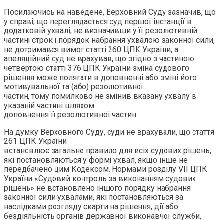
Посилаючись на наведене, Верховний Суду зазначив, що
у справі, що переглядається суд першої інстанції в
додатковій ухвалі, не визначивши у її резолютивній
частині строк і порядок набрання ухвалою законної сили,
не дотримався вимог статті 260 ЦПК України, а
апеляційний суд не врахував, що згідно з частиною
четвертою статті 376 ЦПК України зміна судового
рішення може полягати в доповненні або зміні його
мотивувальної та (або) резолютивної
частин, тому помилково не змінив вказану ухвалу в
указаній частині шляхом
доповнення її резолютивної частин.
На думку Верховного Суду, суди не врахували, що стаття
261 ЦПК України
встановлює загальне правило для всіх судових рішень,
які постановляються у формі ухвал, якщо інше не
передбачено цим Кодексом. Нормами розділу VІІ ЦПК
України «Судовий контроль за виконанням судових
рішень» не встановлено іншого порядку набрання
законної сили ухвалами, які постановляються за
наслідками розгляду скарги на рішення, дії або
бездіяльність органів державної виконавчої служби,