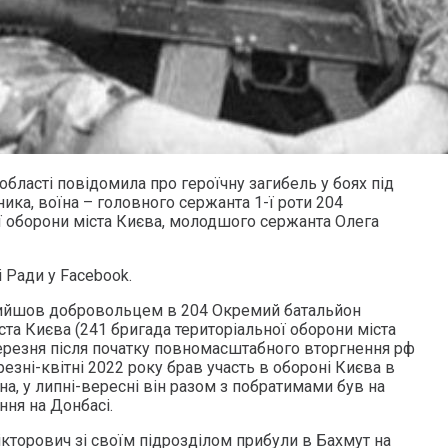
області повідомила про героїчну загибель у боях під
ика, воїна – головного сержанта 1-ї роти 204
ї оборони міста Києва, молодшого сержанта Олега
і Ради у Facebook.
ийшов добровольцем в 204 Окремий батальйон
ста Києва (241 бригада територіальної оборони міста
ерезня після початку повномасштабного вторгнення рф
резні-квітні 2022 року брав участь в обороні Києва в
а, у липні-вересні він разом з побратимами був на
ння на Донбасі.
ікторович зі своїм підрозділом прибули в Бахмут на