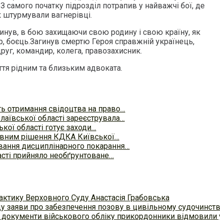
З самого початку підрозділ потрапив у найважчі бої, де
к штурмували вагнерівці.
инув, в бою захищаючи свою родину і свою країну, як
р, боєць.Загинув смертю Героя справжній українець,
 друг, командир, колега, правозахисник.
тя рідним та близьким адвоката.
ть отримання свідоцтва на право…
лаївської області зареєструвала…
кої області готує заходи…
авним рішення КДКА Київської…
вання дисциплінарного покарання…
сті прийняло необґрунтоване…
актику Верховного Суду Анастасія Грабовська
ду заяви про забезпечення позову в цивільному судочинст
 документи військового обліку прикордонники відмовили у