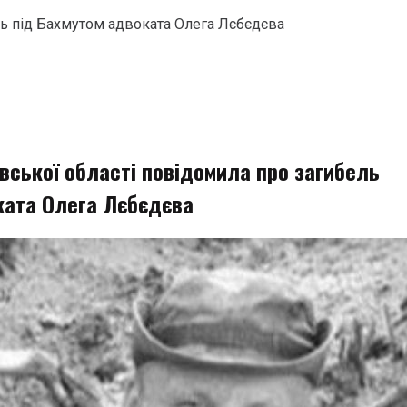
ль під Бахмутом адвоката Олега Лєбєдєва
вської області повідомила про загибель
ката Олега Лєбєдєва