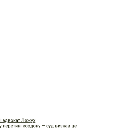
ві адвокат Лежух
 перетині кордону — суд визнав це