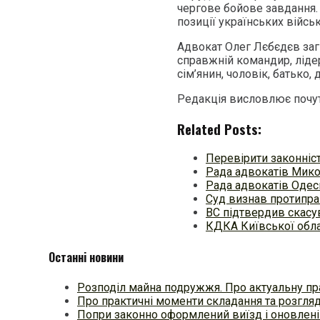
чергове бойове завдання. 
позиції українських війсь
Адвокат Олег Лєбєдєв заг
справжній командир, ліде
сім’янин, чоловік, батько,
Редакція висловлює почут
Related Posts:
Перевірити законніс
Рада адвокатів Мико
Рада адвокатів Одесь
Суд визнав протипр
ВС підтвердив скасу
КДКА Київської обла
Останні новини
Розподіл майна подружжя. Про актуальну пр
Про практичні моменти складання та розгля
Попри законно оформлений виїзд і оновлені