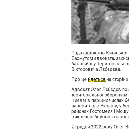
Рада адвокатів Київської 
Бахмутом адвоката, захисн
батальйону Територіально
Вікторовича Лєбєдєва.
Про це
йдеться
на сторінц
Адвокат Олег Лєбєдєв пр
територіальної оборони мі
Києва) в перших числах б
на територію України, у бе
районах Гостомеля і Мощун
виконанні бойового завда
2 грудня 2022 року Олег В