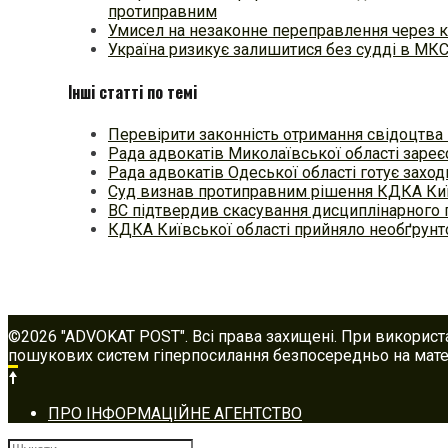
протиправним
Умисел на незаконне переправлення через к
Україна ризикує залишитися без судді в МК
Інші статті по темі
Перевірити законність отримання свідоцтва
Рада адвокатів Миколаївської області заре
Рада адвокатів Одеської області готує захо
Суд визнав протиправним рішення КДКА Ки
ВС підтвердив скасування дисциплінарного
КДКА Київської області прийняло необґрун
©2026 "ADVOKAT POST". Всі права захищені. При використ
пошукових систем гіперпосилання безпосередньо на матер
Footer
ПРО ІНФОРМАЦІЙНЕ АГЕНТСТВО
navigation
Шукати: