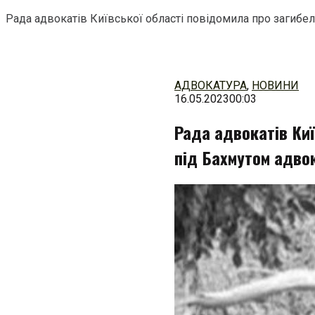
Рада адвокатів Київської області повідомила про загибе
Перейти
до
змісту
АДВОКАТУРА
,
НОВИНИ
16.05.2023
00:03
Рада адвокатів Киї
під Бахмутом адво