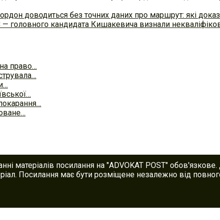
ордон доводиться без точних даних про маршрут: які доказ
С — головного кандидата Кишакевича визнали некваліфіков
 на право…
єструвала…
ди…
ївської…
 покарання…
товане…
анні матеріалів посилання на "ADVOKAT POST" обов'язкове.
іал. Посилання має бути розміщене незалежно від повного