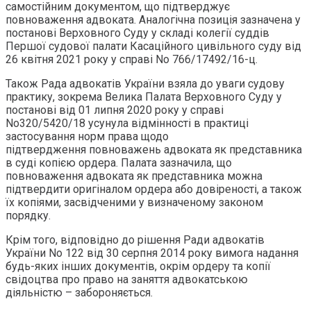
самостійним документом, що підтверджує
повноваження адвоката. Аналогічна позиція зазначена у
постанові Верховного Суду у складі колегії суддів
Першої судової палати Касаційного цивільного суду від
26 квітня 2021 року у справі No 766/17492/16-ц.
Також Рада адвокатів України взяла до уваги судову
практику, зокрема Велика Палата Верховного Суду у
постанові від 01 липня 2020 року у справі
No320/5420/18 усунула відмінності в практиці
застосування норм права щодо
підтвердження повноважень адвоката як представника
в суді копією ордера. Палата зазначила, що
повноваження адвоката як представника можна
підтвердити оригіналом ордера або довіреності, а також
їх копіями, засвідченими у визначеному законом
порядку.
Крім того, відповідно до рішення Ради адвокатів
України No 122 від 30 серпня 2014 року вимога надання
будь-яких інших документів, окрім ордеру та копії
свідоцтва про право на заняття адвокатською
діяльністю – забороняється.