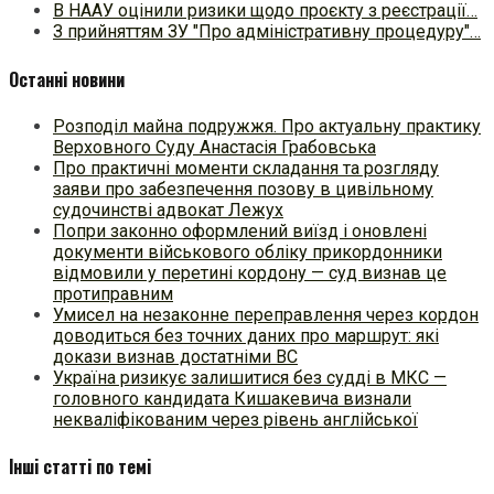
В НААУ оцінили ризики щодо проєкту з реєстрації…
З прийняттям ЗУ "Про адміністративну процедуру"…
Останні новини
Розподіл майна подружжя. Про актуальну практику
Верховного Суду Анастасія Грабовська
Про практичні моменти складання та розгляду
заяви про забезпечення позову в цивільному
судочинстві адвокат Лежух
Попри законно оформлений виїзд і оновлені
документи військового обліку прикордонники
відмовили у перетині кордону — суд визнав це
протиправним
Умисел на незаконне переправлення через кордон
доводиться без точних даних про маршрут: які
докази визнав достатніми ВС
Україна ризикує залишитися без судді в МКС —
головного кандидата Кишакевича визнали
некваліфікованим через рівень англійської
Інші статті по темі