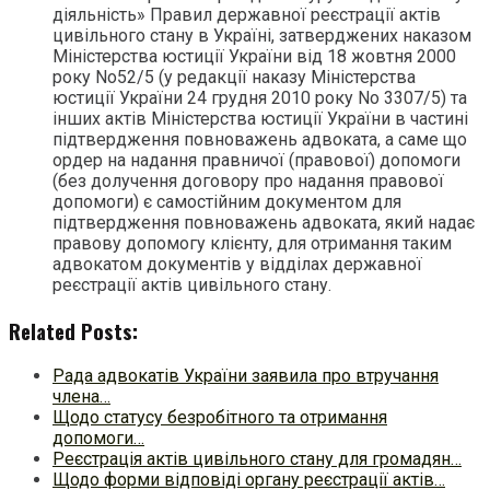
діяльність» Правил державної реєстрації актів
цивільного стану в Україні, затверджених наказом
Міністерства юстиції України від 18 жовтня 2000
року No52/5 (у редакції наказу Міністерства
юстиції України 24 грудня 2010 року No 3307/5) та
інших актів Міністерства юстиції України в частині
підтвердження повноважень адвоката, а саме що
ордер на надання правничої (правової) допомоги
(без долучення договору про надання правової
допомоги) є самостійним документом для
підтвердження повноважень адвоката, який надає
правову допомогу клієнту, для отримання таким
адвокатом документів у відділах державної
реєстрації актів цивільного стану.
Related Posts:
Рада адвокатів України заявила про втручання
члена…
Щодо статусу безробітного та отримання
допомоги…
Реєстрація актів цивільного стану для громадян…
Щодо форми відповіді органу реєстрації актів…