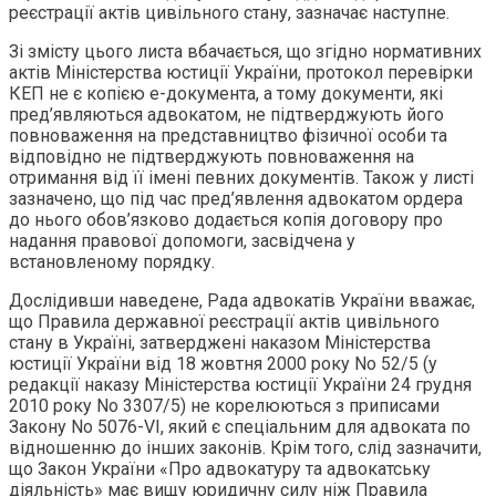
реєстрації актів цивільного стану, зазначає наступне.
Зі змісту цього листа вбачається, що згідно нормативних
актів Міністерства юстиції України, протокол перевірки
КЕП не є копією е-документа, а тому документи, які
пред’являються адвокатом, не підтверджують його
повноваження на представництво фізичної особи та
відповідно не підтверджують повноваження на
отримання від її імені певних документів. Також у листі
зазначено, що під час пред’явлення адвокатом ордера
до нього обов’язково додається копія договору про
надання правової допомоги, засвідчена у
встановленому порядку.
Дослідивши наведене, Рада адвокатів України вважає,
що Правила державної реєстрації актів цивільного
стану в Україні, затверджені наказом Міністерства
юстиції України від 18 жовтня 2000 року No 52/5 (у
редакції наказу Міністерства юстиції України 24 грудня
2010 року No 3307/5) не корелюються з приписами
Закону No 5076-VI, який є спеціальним для адвоката по
відношенню до інших законів. Крім того, слід зазначити,
що Закон України «Про адвокатуру та адвокатську
діяльність» має вищу юридичну силу ніж Правила