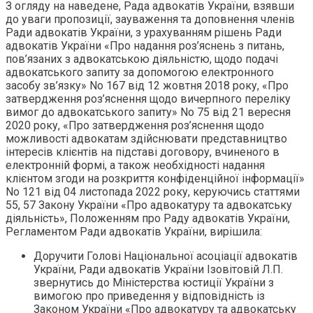
З огляду на наведене, Рада адвокатів України, взявши
до уваги пропозиції, зауваження та доповнення членів
Ради адвокатів України, з урахуванням рішень Ради
адвокатів України «Про надання роз’яснень з питань,
пов’язаних з адвокатською діяльністю, щодо подачі
адвокатського запиту за допомогою електронного
засобу зв’язку» No 167 від 12 жовтня 2018 року, «Про
затвердження роз’яснення щодо вичерпного переліку
вимог до адвокатського запиту» No 75 від 21 вересня
2020 року, «Про затвердження роз’яснення щодо
можливості адвокатам здійснювати представництво
інтересів клієнтів на підставі договору, вчиненого в
електронній формі, а також необхідності надання
клієнтом згоди на розкриття конфіденційної інформації»
No 121 від 04 листопада 2022 року, керуючись статтями
55, 57 Закону України «Про адвокатуру та адвокатську
діяльність», Положенням про Раду адвокатів України,
Регламентом Ради адвокатів України, вирішила:
Доручити Голові Національної асоціації адвокатів
України, Ради адвокатів України Ізовітовій Л.П.
звернутись до Міністерства юстиції України з
вимогою про приведення у відповідність із
Законом України «Про адвокатуру та адвокатську