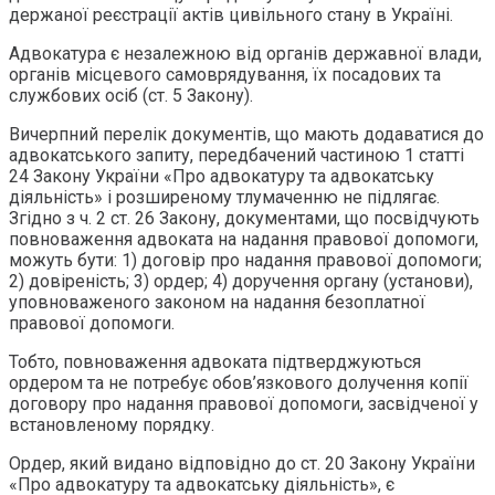
держаної реєстрації актів цивільного стану в Україні.
Адвокатура є незалежною від органів державної влади,
органів місцевого самоврядування, їх посадових та
службових осіб (ст. 5 Закону).
Вичерпний перелік документів, що мають додаватися до
адвокатського запиту, передбачений частиною 1 статті
24 Закону України «Про адвокатуру та адвокатську
діяльність» і розширеному тлумаченню не підлягає.
Згідно з ч. 2 ст. 26 Закону, документами, що посвідчують
повноваження адвоката на надання правової допомоги,
можуть бути: 1) договір про надання правової допомоги;
2) довіреність; 3) ордер; 4) доручення органу (установи),
уповноваженого законом на надання безоплатної
правової допомоги.
Тобто, повноваження адвоката підтверджуються
ордером та не потребує обов’язкового долучення копії
договору про надання правової допомоги, засвідченої у
встановленому порядку.
Ордер, який видано відповідно до ст. 20 Закону України
«Про адвокатуру та адвокатську діяльність», є