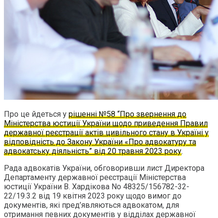
Про це йдеться у
рішенні №58 “Про звернення до
Міністерства юстиції України щодо приведення Правил
державної реєстрації актів цивільного стану в Україні у
відповідність до Закону України «Про адвокатуру та
адвокатську діяльність” від 20 травня 2023 року
.
Рада адвокатів України, обговоривши лист Директора
Департаменту державної реєстрації Міністерства
юстиції України В. Хардікова No 48325/156782-32-
22/19.3.2 від 19 квітня 2023 року щодо вимог до
документів, які пред’являються адвокатом, для
отримання певних документів у відділах державної