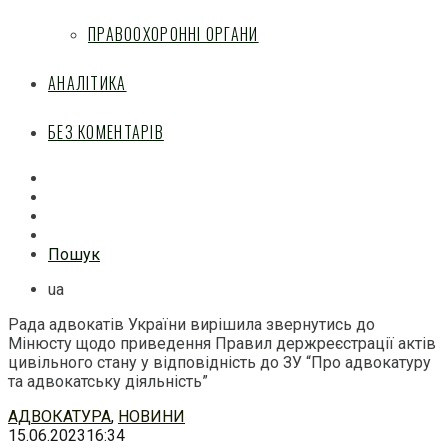
ПРАВООХОРОННІ ОРГАНИ
АНАЛІТИКА
БЕЗ КОМЕНТАРІВ
Facebook
Mail
Telegram
Feed
Пошук
ua
Рада адвокатів України вирішила звернутись до
Мінюсту щодо приведення Правил держреєстрації актів
цивільного стану у відповідність до ЗУ “Про адвокатуру
та адвокатську діяльність”
Перейти
АДВОКАТУРА
,
НОВИНИ
до
15.06.2023
16:34