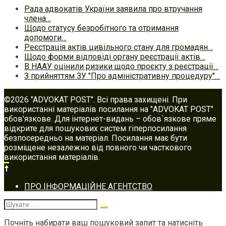
Рада адвокатів України заявила про втручання
члена…
Щодо статусу безробітного та отримання
допомоги…
Реєстрація актів цивільного стану для громадян…
Щодо форми відповіді органу реєстрації актів…
В НААУ оцінили ризики щодо проєкту з реєстрації…
З прийняттям ЗУ "Про адміністративну процедуру"…
©2026 "ADVOKAT POST". Всі права захищені. При
використанні матеріалів посилання на "ADVOKAT POST"
обов'язкове. Для інтернет-видань – обов`язкове пряме
відкрите для пошукових систем гіперпосилання
безпосередньо на матеріал. Посилання має бути
розміщене незалежно від повного чи часткового
використання матеріалів.
Footer
ПРО ІНФОРМАЦІЙНЕ АГЕНТСТВО
navigation
Шукати:
Почніть набирати ваш пошуковий запит та натисніть