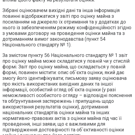
Зібрані оцінювачем вихідні дані та інша інформація
повинні відображатися у звіті про оцінку майна з
посиланням на джерело їх отримання та у додатках до
нього із забезпеченням режиму конфіденційності згідно
з умовами договору на проведення оцінки майна та з
дотриманням вимог законодавства (пункт 54
Національного стандарту № 1).
За змістом пункту 56 Національного стандарту № 1 звіт
про оцінку майна може складатися у повній чи у стислій
формі. Звіт про оцінку майна, що складається у повній
формі, повинен містити: опис об`єкта оцінки, який дає
змогу його ідентифікувати; письмову заяву оцінювача
про якість використаних вихідних даних та іншої
інформації, особистий огляд об`єкта оцінки (у разі
неможливості особистого огляду – відповідні пояснення
та обґрунтування застережень і припущень щодо
використання результатів оцінки), дотримання
національних стандартів оцінки майна та інших
нормативно-правових актів з оцінки майна під час її
проведення, інші заяви, що є важливими для
підтвердження достовірності та об`єктивності оцінки