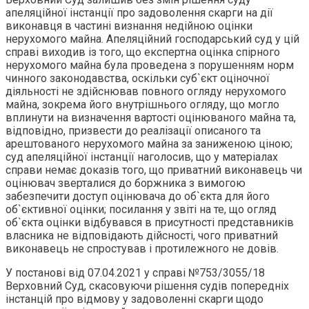
апеляційної інстанції про задоволення скарги на дії
виконавця в частині визнання недійною оцінки
нерухомого майна. Апеляційний господарський суд у цій
справі виходив із того, що експертна оцінка спірного
нерухомого майна була проведена з порушенням норм
чинного законодавства, оскільки суб`єкт оціночної
діяльності не здійснював повного огляду нерухомого
майна, зокрема його внутрішнього огляду, що могло
вплинути на визначення вартості оцінюваного майна та,
відповідно, призвести до реалізації описаного та
арештованого нерухомого майна за заниженою ціною;
суд апеляційної інстанції наголосив, що у матеріалах
справи немає доказів того, що приватний виконавець чи
оцінювач зверталися до боржника з вимогою
забезпечити доступ оцінювача до об`єкта для його
об`єктивної оцінки; посилання у звіті на те, що огляд
об`єкта оцінки відбувався в присутності представників
власника не відповідають дійсності, чого приватний
виконавець не спростував і протилежного не довів.
У постанові від 07.04.2021 у справі №753/3055/18
Верховний Суд, скасовуючи рішення судів попередніх
інстанцій про відмову у задоволенні скарги щодо