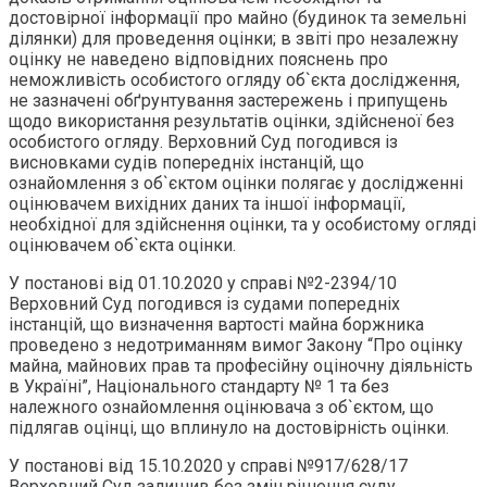
достовірної інформації про майно (будинок та земельні
ділянки) для проведення оцінки; в звіті про незалежну
оцінку не наведено відповідних пояснень про
неможливість особистого огляду об`єкта дослідження,
не зазначені обґрунтування застережень і припущень
щодо використання результатів оцінки, здійсненої без
особистого огляду. Верховний Суд погодився із
висновками судів попередніх інстанцій, що
ознайомлення з об`єктом оцінки полягає у дослідженні
оцінювачем вихідних даних та іншої інформації,
необхідної для здійснення оцінки, та у особистому огляді
оцінювачем об`єкта оцінки.
У постанові від 01.10.2020 у справі №2-2394/10
Верховний Суд погодився із судами попередніх
інстанцій, що визначення вартості майна боржника
проведено з недотриманням вимог Закону “Про оцінку
майна, майнових прав та професійну оціночну діяльність
в Україні”, Національного стандарту № 1 та без
належного ознайомлення оцінювача з об`єктом, що
підлягав оцінці, що вплинуло на достовірність оцінки.
У постанові від 15.10.2020 у справі №917/628/17
Верховний Суд залишив без змін рішення суду