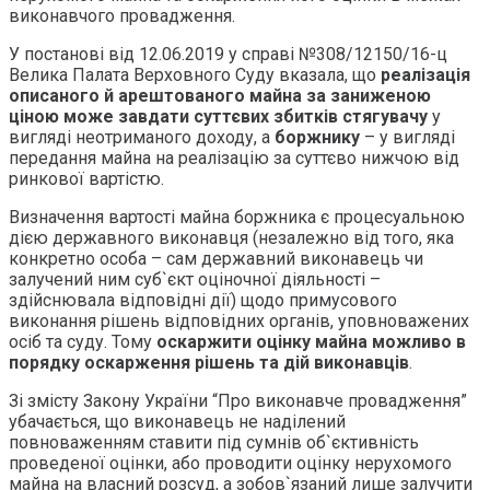
виконавчого провадження.
У постанові від 12.06.2019 у справі №308/12150/16-ц
Велика Палата Верховного Суду вказала, що
реалізація
описаного й арештованого майна за заниженою
ціною може завдати суттєвих збитків стягувачу
у
вигляді неотриманого доходу, а
боржнику
– у вигляді
передання майна на реалізацію за суттєво нижчою від
ринкової вартістю.
Визначення вартості майна боржника є процесуальною
дією державного виконавця (незалежно від того, яка
конкретно особа – сам державний виконавець чи
залучений ним суб`єкт оціночної діяльності –
здійснювала відповідні дії) щодо примусового
виконання рішень відповідних органів, уповноважених
осіб та суду. Тому
оскаржити оцінку майна можливо в
порядку оскарження рішень та дій виконавців
.
Зі змісту Закону України “Про виконавче провадження”
убачається, що виконавець не наділений
повноваженням ставити під сумнів об`єктивність
проведеної оцінки, або проводити оцінку нерухомого
майна на власний розсуд, а зобов`язаний лише залучити