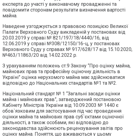
експерта до участі у виконавчому провадженні та
повідомити сторонам результати визначення вартості
майна.
Наведене узгоджується з правовою позицією Великої
Палати Верховного Суду викладеній у постановах від
20.03.2019 у справі № 821/197/18/4440/16, від
12.06.2019 у справі №308/12150/16-ц, у постановах
Верховного Cуду у справах № 917/628/17 від 15.10.2020,
№463/11863/20 від 14.02.2022 р.
З урахуванням положень ст.9 Закону “Про оцінку майна,
майнових прав та професійну оціночну діяльність в
Україні” оцінка нерухомого майна має здійснюватися
відповідно до Національних стандартів №1 та №2.
Національний стандарт № 1 “Загальні засади оцінки
майна і майнових прав”, затверджений постановою
Кабінету Міністрів України від 10.09.2003 № 1440 є
обов`язковим для застосування під час проведення
оцінки майна та майнових прав суб`єктами оціночної
діяльності, а також особами, які відповідно до
законодавства здійснюють рецензування звітів про
оцінку майна. Поняття, що вживаються у цьому