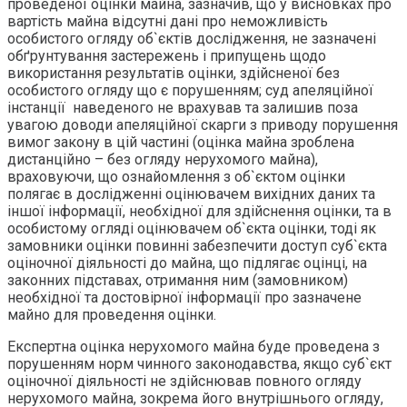
проведеної оцінки майна, зазначив, що у висновках про
вартість майна відсутні дані про неможливість
особистого огляду об`єктів дослідження, не зазначені
обґрунтування застережень і припущень щодо
використання результатів оцінки, здійсненої без
особистого огляду що є порушенням; суд апеляційної
інстанції наведеного не врахував та залишив поза
увагою доводи апеляційної скарги з приводу порушення
вимог закону в цій частині (оцінка майна зроблена
дистанційно – без огляду нерухомого майна),
враховуючи, що ознайомлення з об`єктом оцінки
полягає в дослідженні оцінювачем вихідних даних та
іншої інформації, необхідної для здійснення оцінки, та в
особистому огляді оцінювачем об`єкта оцінки, тоді як
замовники оцінки повинні забезпечити доступ суб`єкта
оціночної діяльності до майна, що підлягає оцінці, на
законних підставах, отримання ним (замовником)
необхідної та достовірної інформації про зазначене
майно для проведення оцінки.
Експертна оцінка нерухомого майна буде проведена з
порушенням норм чинного законодавства, якщо суб`єкт
оціночної діяльності не здійснював повного огляду
нерухомого майна, зокрема його внутрішнього огляду,