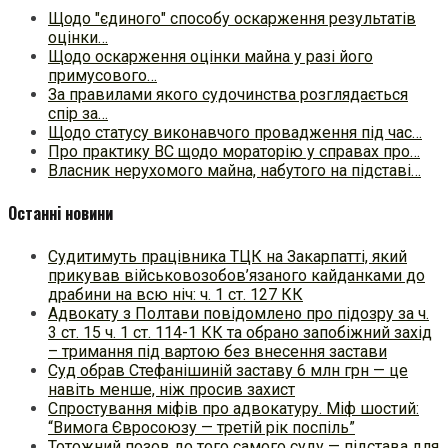
Щодо "єдиного" способу оскарження результатів
оцінки…
Щодо оскарження оцінки майна у разі його
примусового…
За правилами якого судочинства розглядається
спір за…
Щодо статусу виконавчого провадження під час…
Про практику ВС щодо мораторію у справах про…
Власник нерухомого майна, набутого на підставі…
Останні новини
Судитимуть працівника ТЦК на Закарпатті, який
прикував військовозобов’язаного кайданками до
драбини на всю ніч: ч. 1 ст. 127 КК
Адвокату з Полтави повідомлено про підозру за ч.
3 ст. 15 ч. 1 ст. 114-1 КК та обрано запобіжний захід
– тримання під вартою без внесення застави
Суд обрав Стефанішиній заставу 6 млн грн — це
навіть менше, ніж просив захист
Спростування міфів про адвокатуру. Міф шостий:
“Вимога Євросоюзу — третій рік поспіль”
Тотожний позов до того самого суду — підстава для