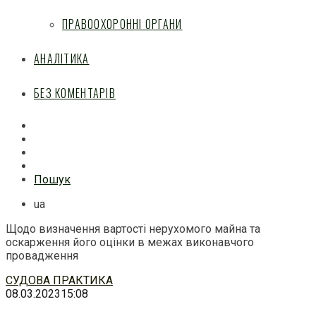
ПРАВООХОРОННІ ОРГАНИ
АНАЛІТИКА
БЕЗ КОМЕНТАРІВ
Facebook
Mail
Telegram
Feed
Пошук
ua
Щодо визначення вартості нерухомого майна та
оскарження його оцінки в межах виконавчого
провадження
Перейти
СУДОВА ПРАКТИКА
до
08.03.2023
15:08
змісту