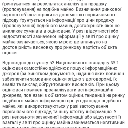
ґрунтуватися на результатах аналізу цін продажу
(пропонування) на подібне майно. Визначення ринкової
вартості об`єкта оцінки за допомогою порівняльного
підходу ґрунтується на інформації про ціни продажу
(пропонування) подібного майна, достовірність якої не
викликає сумнівів в оцінювача. У разі відсутності або
недостатності зазначеної інформації у звіті про оцінку
майна зазначається, якою мірою це вплинуло на
достовірність висновку про ринкову вартість об`єкта
оцінки.
Відповідно до пункту 52 Національного стандарту № 1
оцінювач самостійно здійснює пошук інформаційних
джерел (за винятком документів, надання яких повинен
забезпечити замовник оцінки згідно з договором), їх
аналіз та виклад обґрунтованих висновків. При цьому
оцінювач повинен проаналізувати всі інформаційні
джерела, пов`язані з об`єктом оцінки, тенденції на ринку
подібного майна, інформацію про угоди щодо подібного
майна, які використовуються у разі застосування
порівняльного підходу, та іншу істотну інформацію. У
разі неповноти зазначеної інформації або відсутності її
взагалі у звіті про оцінку майна зазначається негативний
вплив цього факту на результати оцінки.