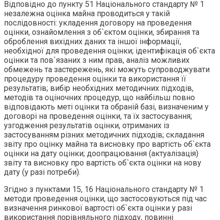
Відповідно до пункту 51 Національного стандарту № 1
незалежна оцінка майна проводиться у такій
послідовності: укладення договору на проведення
оцінки, ознайомлення з об`єктом оцінки, збирання та
оброблення вихідних даних та іншої інформації,
необхідної для проведення оцінки; ідентифікація об`єкта
оцінки та пов`язаних з ним прав, аналіз можливих
обмежень та застережень, які можуть супроводжувати
процедуру проведення оцінки та використання її
результатів; вибір необхідних методичних підходів,
методів та оціночних процедур, що найбільш повно
відповідають меті оцінки та обраній базі, визначеним у
договорі на проведення оцінки, та їх застосування;
узгодження результатів оцінки, отриманих із
застосуванням різних методичних підходів; складання
звіту про оцінку майна та висновку про вартість об`єкта
оцінки на дату оцінки; доопрацювання (актуалізація)
звіту та висновку про вартість об`єкта оцінки на нову
дату (у разі потреби).
Згідно з пунктами 15, 16 Національного стандарту № 1
методи проведення оцінки, що застосовуються під час
визначення ринкової вартості об`єкта оцінки у разі
використання порівняльного підходу, повинні