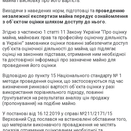
майна і висновку про його вартість.
Виходячи з наведених норм, підготовці та
проведенню
незалежної експертизи майна передує ознайомлення
з об`єктом оцінки шляхом доступу до нього.
Згідно з частиною 1 статті 11 Закону України “Про оцінку
майна, майнових прав та професійну оціночну діяльність
в Україні” замовники оцінки повинні забезпечити доступ
суб`єкта оціночної діяльності до майна, що підлягає
оцінці на законних підставах, отримання ним необхідної
та достовірної інформації про зазначене майно для
проведення його оцінки.
Відповідно до пункту 15 Національного стандарту № 1
методи проведення оцінки, що застосовуються під час
визначення ринкової вартості об`єкта оцінки у разі
використання порівняльного підходу, повинні
ґрунтуватися на результатах аналізу цін продажу
(пропонування) на подібне майно.
У постанові від 16.12.2019 у справі №211/2171/15
Верховний Суд послався на встановлені обставини того,
що матеріали виконавчого провадження не містять
доказів отримання оцінювачем необхідної та