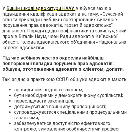
У
Вищій школі адвокатури НААУ
відбувся захід з
підвищення кваліфікації адвокатів на тему: «Сучасний
стан та приклади найбільш повторюваних випадків
порушення прав адвокатів, гарантій адвокатської
діяльності. Поради щодо профілактики та захисту», який
провів Віталій Наум, член Ради адвокатів Київської
області, голова адвокатського об’єднання «Національна
колегія адвокатів».
Під час вебінару лектор окреслив найбільш
повторювані випадки порушень прав адвокатів:
обшуки, ототожнення адвоката з клієнтом, допити.
Так, згідно з практикою ЄСПЛ обшуки адвокатів мають:
проводитися згідно із законом;
бути необхідними у демократичному суспільстві;
переслідувати законні цілі;
дотримуватися принципу пропорційності;
супроводжуватися спеціальними процесуальними
гарантіями;
забезпечуватися доступністю ефективного
контролю, зумовлених особливостями професії