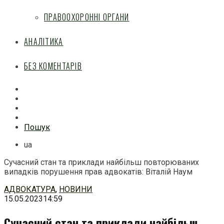
ПРАВООХОРОННІ ОРГАНИ
АНАЛІТИКА
БЕЗ КОМЕНТАРІВ
Facebook
Mail
Telegram
Feed
Пошук
ua
Сучасний стан та приклади найбільш повторюваних
випадків порушення прав адвокатів: Віталій Наум
Перейти
АДВОКАТУРА
,
НОВИНИ
до
15.05.2023
14:59
змісту
Сучасний стан та приклади найбільш