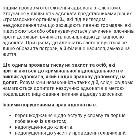
Іншим проявом ототожнення адвоката з клієнтом є
втручання у діяльність адвоката представниками різних
«громадських організацій», які під виглядом
невдоволення тим, що захищають певних громадян, які
підозрюються або обвинувачуються у вчиненні злочинів
проти держави, вчиняють насильницькі дії відносно
адвоката. При цьому до адвокатів застосовуються не
лише образи та погрози, а й фізичне насилля, замахи на
життя.
Ще одним проявом тиску на захист та осіб, які
притягаються до кримінальної відповідальності є
виклик адвоката, який надає правову допомогу, на
допит.
Розуміючи незаконність таких дій, слідчі свідомо
намагаються допитати незручних адвокатів з метою
подальшого ініціювання питання відводу захисника.
Іншими порушеннями прав адвокатів є:
перешкоджання щодо вступу у справу та перше
побачення із клієнтом;
недопущення до клієнтів;
недопущення до участі у проведенні слідчих дій;