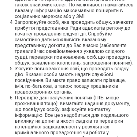
також знайомих колег. По можливості намагайтесь
вказану інформацію максимально поширити в
соціальних мережах або у ЗМІ.
Запропонуйте особі, яка проводить обшук, зачекати
прибуття представника Ради адвокатів регіону до
початку проведення слідчої дії. Cпробуйте
самостійно дати можливість вказаному
представнику доїхати до Вас вчасно (забезпечте
тривалий час ознайомлення з ухвалою слідчого
судді, перевірки повноважень осіб, що проводять
обшук, заявлення клопотань, запрошення понятих).
З’ясуйте повноваження осіб, що проводять слідчу
дію. Вказані особи мають надати службові
посвідчення. Ви маєте право записати прізвище,
ім’я, по-батькові, а також посаду працівників
правоохоронних органів.
Перевірте дані залучених понятих (ПІБ, місце
проживання тощо): вимагайте надання документу,
що посвідчує особу; зафіксуйте контактну
інформацію. Все це знадобиться для подальшого
виклику на допит в якості свідків та перевірки
потенційної зацікавленості у результатах
кримінального провадження чи роботи у