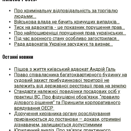
Про кримінальну відповідальність за торгівлю
людьми:…
Військова влада не бачить кричущих випадків…
Тиск на адвокатів - це показник порушення прав…
Про найпоширеніші порушення прав українських…
Під час воєнного стану особливо загострилася…
Рада адвокатів України засуджує та визнає…
Останні новини
Пішов з життя київський адвокат Андрій Галь
Право співвласника багатоквартирного будинку на
судовий захист прибудинкової території не
залежить від державної реєстрації прав на землю
Стандарти належної поведінки посадових осіб у
практиці ВC. Про фідуціарні обов’язки, “правило
ділового рішення” та Принципи корпоративного
врядування ОЕСР
Доручення керівника органу розслідування
прирівнюється до постанови — докази, отримані
дізнавачем, залишаються допустимими
Юридичний аналіз. Про зв’язок практичного