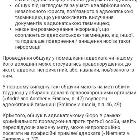
обшук під наглядом та за участі кваліфікованого,
незалежного юриста, пов’язаного з адвокатською
таємницею, що унеможливить вилучення
документів з адвокатською таємницею;
механізм розмежування інформації, що
охоплюється адвокатською таємницею, від іншої,
та подальше повернення / знищення носіїв такої
інформації.
Проведення обшуку у помешканні адвоката чи іншому
його володінні може стосуватись правопорушення, до
якого адвокат непричетний, або, навпаки, пов’язаного із
ним.
У першому випадку такі обшуки мають на меті обійти
труднощі у збиранні доказів правоохоронними органами
(«André and Another v. France», п. 47) всупереч
адвокатській таємниці (Smirnov v. russia, п.п. 46, 49).
Крім того, обшук в адвокатському бюро в рамках
кримінального провадження проти третьої особи, навіть
переслідуючи законну мету, може непропорційно
посягати на професійні привілеї адвоката («Niemietz v.
Germany», п. 37).