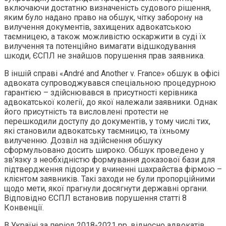
включаючи достатню визначеність судового рішення,
яким було надано право на обшук, чітку заборону на
вилучення документів, захищених адвокатською
таємницею, а також можливістю оскаржити в суді їх
вилучення та потенційно вимагати відшкодування
шкоди, ЄСПЛ не знайшов порушення прав заявника.
В іншій справі «André and Another v. France» обшук в офісі
адвоката супроводжувався спеціальною процедурною
гарантією – здійснювався в присутності керівника
адвокатської колегії, до якої належали заявники. Однак
його присутність та висловлені протести не
перешкодили доступу до документів, у тому числі тих,
які становили адвокатську таємницю, та їхньому
вилученню. Дозвіл на здійснення обшуку
сформульовано досить широко. Обшук проведено у
зв’язку з необхідністю формування доказової бази для
підтвердження підозри у вчиненні шахрайства фірмою –
клієнтом заявників. Такі заходи не були пропорційними
щодо мети, якої прагнули досягнути державні органи.
Відповідно ЄСПЛ встановив порушення статті 8
Конвенції.
В Україні за період 2018-2021 рр. відносно адвокатів