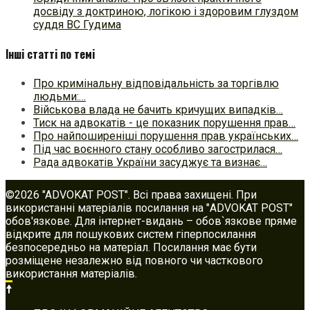
досвіду з доктриною, логікою і здоровим глуздом
суддя ВС Гудима
Інші статті по темі
Про кримінальну відповідальність за торгівлю
людьми:…
Військова влада не бачить кричущих випадків…
Тиск на адвокатів - це показник порушення прав…
Про найпоширеніші порушення прав українських…
Під час воєнного стану особливо загострилася…
Рада адвокатів України засуджує та визнає…
©2026 "ADVOKAT POST". Всі права захищені. При
використанні матеріалів посилання на "ADVOKAT POST"
обов'язкове. Для інтернет-видань – обов`язкове пряме
відкрите для пошукових систем гіперпосилання
безпосередньо на матеріал. Посилання має бути
розміщене незалежно від повного чи часткового
використання матеріалів.