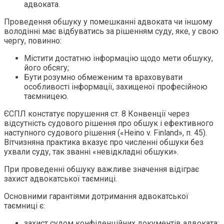
адвоката.
Проведення обшуку у помешканні адвоката чи іншому
володінні має відбуватись за рішенням суду, яке, у свою
чергу, повинно:
Містити достатню інформацію щодо мети обшуку,
його обсягу;
Бути розумно обмеженим та враховувати
особливості інформації, захищеної професійною
таємницею.
ЄСПЛ констатує порушення ст. 8 Конвенції через
відсутність судового рішення про обшук і ефективного
наступного судового рішення («Heino v. Finland», п. 45).
Вітчизняна практика вказує про численні обшуки без
ухвали суду, так званні «невідкладні обшуки».
При проведенні обшуку важливе значення відіграє
захист адвокатської таємниці.
Основними гарантіями дотримання адвокатської
таємниці є:
захист судом конфіденційних документів адвоката;