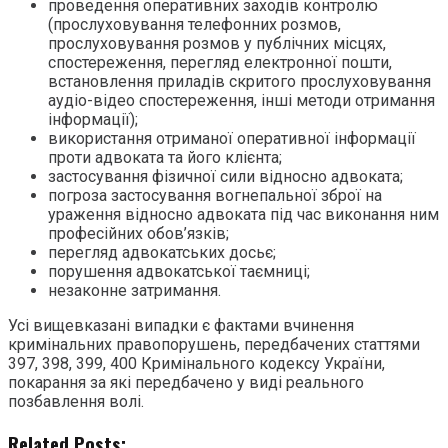
проведення оперативних заходів контролю
(прослуховування телефонних розмов,
прослуховування розмов у публічних місцях,
спостереження, перегляд електронної пошти,
встановлення приладів скритого прослуховування
аудіо-відео спостереження, інші методи отримання
інформації);
використання отриманої оперативної інформації
проти адвоката та його клієнта;
застосування фізичної сили відносно адвоката;
погроза застосування вогнепальної зброї на
ураження відносно адвоката під час виконання ним
професійних обов’язків;
перегляд адвокатських досьє;
порушення адвокатської таємниці;
незаконне затримання.
Усі вищевказані випадки є фактами вчинення
кримінальних правопорушень, передбачених статтями
397, 398, 399, 400 Кримінального кодексу України,
покарання за які передбачено у виді реального
позбавлення волі.
Related Posts: