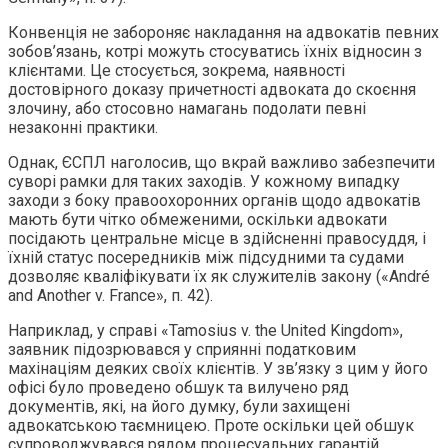
Конвенція не забороняє накладання на адвокатів певних
зобов’язань, котрі можуть стосуватись їхніх відносин з
клієнтами. Це стосується, зокрема, наявності
достовірного доказу причетності адвоката до скоєння
злочину, або стосовно намагань подолати певні
незаконні практики.
Однак, ЄСПЛ наголосив, що вкрай важливо забезпечити
суворі рамки для таких заходів. У кожному випадку
заходи з боку правоохоронних органів щодо адвокатів
мають бути чітко обмеженими, оскільки адвокати
посідають центральне місце в здійсненні правосуддя, і
їхній статус посередників між підсудними та судами
дозволяє кваліфікувати їх як служителів закону («André
and Another v. France», п. 42).
Наприклад, у справі «Tamosius v. the United Kingdom»,
заявник підозрювався у сприянні податковим
махінаціям деяких своїх клієнтів. У зв’язку з цим у його
офісі було проведено обшук та вилучено ряд
документів, які, на його думку, були захищені
адвокатською таємницею. Проте оскільки цей обшук
супроводжувався рядом процесуальних гарантій,