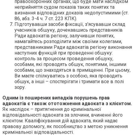
правоохоронних органах, що буде мати наслідком
неприйняття судом показів таких понятих та
визнання відповідних доказів недопустимими (ст.
86, абз. 3-4 ч. 7 ст. 223 КПК).
Підготувавши засоби фіксації, з’ясувавши склад
учасників обшуку, дочекавшись представників
Ради адвокатів регіону, залучивши понятих,
намагайтесь розподілити між своїми колегами,
представниками Ради адвокатів регіону виконання
наступних функцій при проведенні обшуку:
контроль за процесом проведення обшуку,
особами, які проводять обшук, понятими, іншими
особами, що знаходяться в приміщенні. При цьому,
Ви маєте спілкуватись з особою, яка проводить
обшук, а інші – спостерігати і тримати все в полі
зору.
Одним із поширених випадків порушень прав
адвокатів є також ототожнення адвоката з клієнтом.
Як наслідок – притягнення до кримінальної
відповідальності адвоката за злочини, вчиненні його
клієнтом. Кваліфікування дій адвоката, який надає
правову допомогу, як пособництво з метою уникнення
кримінальної відповідальності.