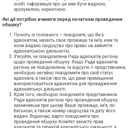
особі. Інформація про це має бути видною,
зрозумілою, коректною.
Які дії потрібно вчинити перед початком проведення
обшуку?
Почніть із головного – повідомте, що Ви є
адвокатом, назвіть своє прізвище та ім’я, ким та
коли видано свідоцтво про право на зайняття
адвокатською діяльністю.
З’ясуйте, чи повідомлена Рада адвокатів регіону
щодо проведення обшуку. Якщо Рада адвокатів
регіону не повідомлена, та відсутні її представники,
необхідно негайно повідомити про свій статус
адвоката, а також про те, що дане приміщення
використовується адвокатом для провадження
адвокатської діяльності.
Крім того, необхідно повідомити представників
Ради адвокатів регіону про проведення обшуку,
зазначивши при цьому Ваше прізвище, ім’я, по-
батькові, а також номер свідоцтва та дату його
видачі. Водночас, варто повідомити про
проведення обшуку Комітет захисту прав
адвокатів та гарантій адвокатської діяльності, а