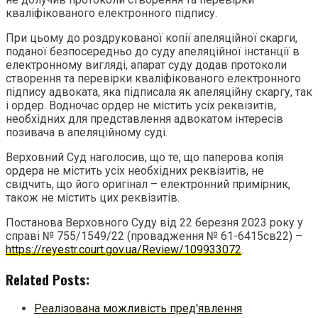
кваліфікованого електронного підпису.
При цьому до роздрукованої копії апеляційної скарги,
поданої безпосередньо до суду апеляційної інстанції в
електронному вигляді, апарат суду додав протоколи
створення та перевірки кваліфікованого електронного
підпису адвоката, яка підписала як апеляційну скаргу, так
і ордер. Водночас ордер не містить усіх реквізитів,
необхідних для представлення адвокатом інтересів
позивача в апеляційному суді.
Верховний Суд наголосив, що те, що паперова копія
ордера не містить усіх необхідних реквізитів, не
свідчить, що його оригінал – електронний примірник,
також не містить цих реквізитів.
Постанова Верховного Суду від 22 березня 2023 року у
справі № 755/1549/22 (провадження № 61-6415св22) –
https://reyestr.court.gov.ua/Review/109933072
.
Related Posts:
Реалізована можливість пред'явлення