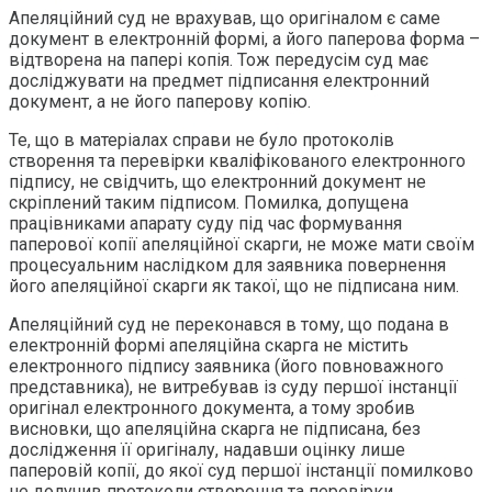
Апеляційний суд не врахував, що оригіналом є саме
документ в електронній формі, а його паперова форма –
відтворена на папері копія. Тож передусім суд має
досліджувати на предмет підписання електронний
документ, а не його паперову копію.
Те, що в матеріалах справи не було протоколів
створення та перевірки кваліфікованого електронного
підпису, не свідчить, що електронний документ не
скріплений таким підписом. Помилка, допущена
працівниками апарату суду під час формування
паперової копії апеляційної скарги, не може мати своїм
процесуальним наслідком для заявника повернення
його апеляційної скарги як такої, що не підписана ним.
Апеляційний суд не переконався в тому, що подана в
електронній формі апеляційна скарга не містить
електронного підпису заявника (його повноважного
представника), не витребував із суду першої інстанції
оригінал електронного документа, а тому зробив
висновки, що апеляційна скарга не підписана, без
дослідження її оригіналу, надавши оцінку лише
паперовій копії, до якої суд першої інстанції помилково
не долучив протоколи створення та перевірки