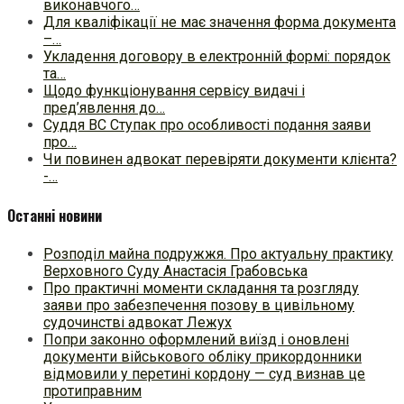
виконавчого…
Для кваліфікації не має значення форма документа
–…
Укладення договору в електронній формі: порядок
та…
Щодо функціонування сервісу видачі і
пред’явлення до…
Суддя ВС Ступак про особливості подання заяви
про…
Чи повинен адвокат перевіряти документи клієнта?
-…
Останні новини
Розподіл майна подружжя. Про актуальну практику
Верховного Суду Анастасія Грабовська
Про практичні моменти складання та розгляду
заяви про забезпечення позову в цивільному
судочинстві адвокат Лежух
Попри законно оформлений виїзд і оновлені
документи військового обліку прикордонники
відмовили у перетині кордону — суд визнав це
протиправним