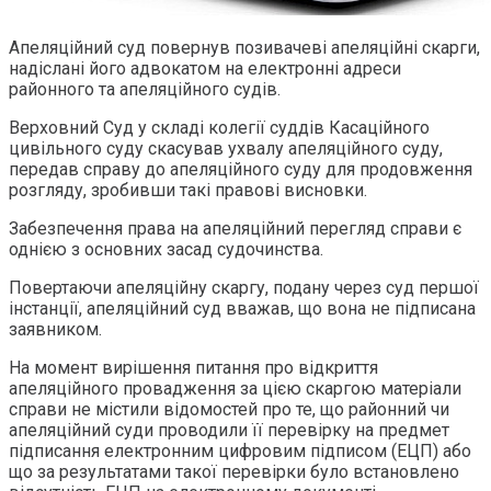
Апеляційний суд повернув позивачеві апеляційні скарги,
надіслані його адвокатом на електронні адреси
районного та апеляційного судів.
Верховний Суд у складі колегії суддів Касаційного
цивільного суду скасував ухвалу апеляційного суду,
передав справу до апеляційного суду для продовження
розгляду, зробивши такі правові висновки.
Забезпечення права на апеляційний перегляд справи є
однією з основних засад судочинства.
Повертаючи апеляційну скаргу, подану через суд першої
інстанції, апеляційний суд вважав, що вона не підписана
заявником.
На момент вирішення питання про відкриття
апеляційного провадження за цією скаргою матеріали
справи не містили відомостей про те, що районний чи
апеляційний суди проводили її перевірку на предмет
підписання електронним цифровим підписом (ЕЦП) або
що за результатами такої перевірки було встановлено