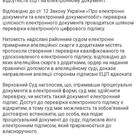
відсутність ЕЦП на електронному документі.
Відповідно до ст. 12 Закону України «Про електронні
документи та електронний документообіг» перевірка
цілісності електронного документа проводиться шляхом
перевірки електронного цифрового підпису.
Натомість надіслані районним судом електронні
примірники апеляційної скарги з додатками містять
протоколи створення і перевірки кваліфікованого та
удосконаленого електронного підпису, відповідно до
яких апеляційна скарга з додатками, ордер на надання
правничої допомоги в апеляційному суді, докази
направлення апеляції сторонам підписані ЕЦП адвоката.
Верховний Суд наголосив, що, отримавши процесуальні
документи в електронній формі, суд має здійснити
перевірку, чи містить такий документ електронний
підпис. Доступ до перевірки електронного підпису є
відкритим, а тому суд має можливість та зобов’язаний
достовірно встановити, що особа, яка подає
процесуальний документ до суду, підписала його
електронним підписом, який прирівнюється до
власноручного.