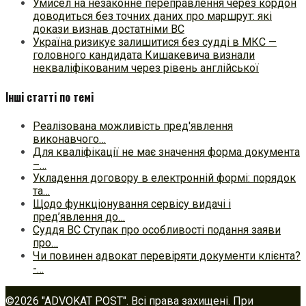
Умисел на незаконне переправлення через кордон
доводиться без точних даних про маршрут: які
докази визнав достатніми ВС
Україна ризикує залишитися без судді в МКС —
головного кандидата Кишакевича визнали
некваліфікованим через рівень англійської
Інші статті по темі
Реалізована можливість пред'явлення
виконавчого…
Для кваліфікації не має значення форма документа
–…
Укладення договору в електронній формі: порядок
та…
Щодо функціонування сервісу видачі і
пред’явлення до…
Суддя ВС Ступак про особливості подання заяви
про…
Чи повинен адвокат перевіряти документи клієнта?
-…
©2026 "ADVOKAT POST". Всі права захищені. При