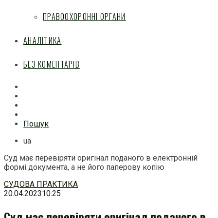
ПРАВООХОРОННІ ОРГАНИ
АНАЛІТИКА
БЕЗ КОМЕНТАРІВ
Facebook
Mail
Telegram
Feed
Пошук
ua
Суд має перевіряти оригінал поданого в електронній
формі документа, а не його паперову копію
Перейти
СУДОВА ПРАКТИКА
до
20.04.2023
10:25
змісту
Суд має перевіряти оригінал поданого в