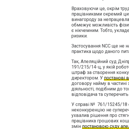
Враховуючи це, окрім труд
працівниками окремий цив
винагороду за непрацевла
обмежує можливість фізич
є нікчемним. Тобто, уклад
ризики.
Застосування NCC ще не н
практика щодо даного пит
Так, Апеляційний суд Дні
191/215/14-ц, у якій роб
штраф за створення конку
директором. У
постанові в
договору найму в частині
діяльності, подібним до т
відповідача та суперечит
У справі № 761/15245/18 с
неконкуренцію не супереч
ухвалив рішення про стяг
працівника грошових кошт
змін
постановою суду апел