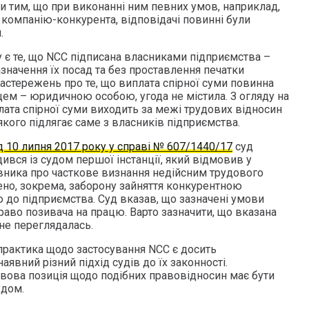
и тим, що при виконанні ним певних умов, наприклад,
 компанію-конкурента, відповідачі повинні були
.
 є те, що NCC підписана власниками підприємства –
значення їх посад та без проставлення печатки
астережень про те, що виплата спірної суми повинна
цем – юридичною особою, угода не містила. З огляду на
лата спірної суми виходить за межі трудових відносин
 якого підлягає саме з власників підприємства.
д 10 липня 2017 року у справі № 607/1440/17
суд
дився із судом першої інстанції, який відмовив у
вника про часткове визнання недійсним трудового
ено, зокрема, заборону зайняття конкурентною
 до підприємства. Суд вказав, що зазначені умови
аво позивача на працю. Варто зазначити, що вказана
не переглядалась.
 практика щодо застосування NCC є досить
явний різний підхід судів до їх законності.
авова позиція щодо подібних правовідносин має бути
удом.