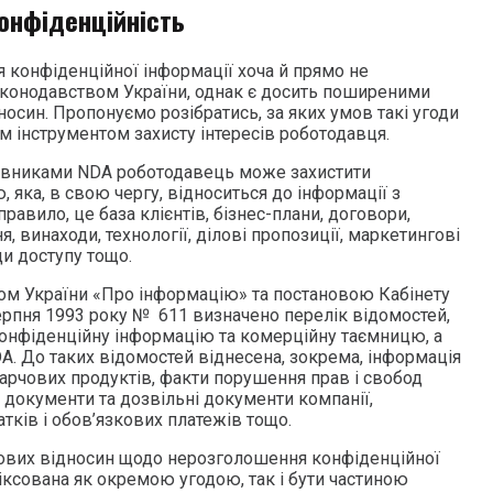
онфіденційність
 конфіденційної інформації хоча й прямо не
конодавством України, однак є досить поширеними
носин. Пропонуємо розібратись, за яких умов такі угоди
м інструментом захисту інтересів роботодавця.
івниками NDA роботодавець може захистити
 яка, в свою чергу, відноситься до інформації з
авило, це база клієнтів, бізнес-плани, договори,
, винаходи, технології, ділові пропозиції, маркетингові
ди доступу тощо.
ном України «Про інформацію» та постановою Кабінету
серпня 1993 року № 611 визначено перелік відомостей,
конфіденційну інформацію та комерційну таємницю, а
A. До таких відомостей віднесена, зокрема, інформація
 харчових продуктів, факти порушення прав і свобод
 документи та дозвільні документи компанії,
тків і обов’язкових платежів тощо.
ових відносин щодо нерозголошення конфіденційної
іксована як окремою угодою, так і бути частиною