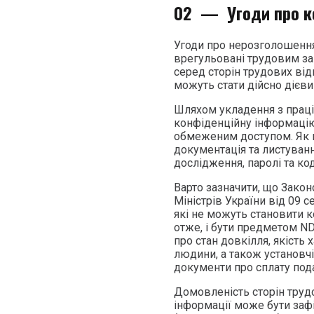
02 —
Угоди про к
Угоди про нерозголошення
врегульовані трудовим за
серед сторін трудових від
можуть стати дійсно дієви
Шляхом укладення з прац
конфіденційну інформацію,
обмеженим доступом. Як пр
документація та листування
дослідження, паролі та ко
Варто зазначити, що Зако
Міністрів України від 09 
які не можуть становити 
отже, і бути предметом ND
про стан довкілля, якість
людини, а також установчі
документи про сплату пода
Домовленість сторін труд
інформації може бути заф