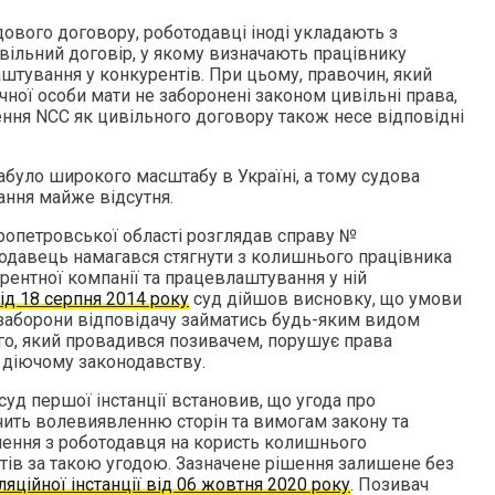
ового договору, роботодавці іноді укладають з
ільний договір, у якому визначають працівнику
штування у конкурентів. При цьому, правочин, який
ної особи мати не заборонені законом цивільні права,
ення NCC як цивільного договору також несе відповідні
абуло широкого масштабу в Україні, а тому судова
ання майже відсутня.
пропетровської області розглядав справу №
отодавець намагався стягнути з колишнього працівника
рентної компанії та працевлаштування у ній
ід 18 серпня 2014 року
суд дійшов висновку, що умови
 заборони відповідачу займатись будь-яким видом
ого, який провадився позивачем, порушує права
ь діючому законодавству.
уд першої інстанції встановив, що угода про
ить волевиявленню сторін та вимогам закону та
нення з роботодавця на користь колишнього
ів за такою угодою. Зазначене рішення залишене без
яційної інстанції від 06 жовтня 2020 року
. Позивач