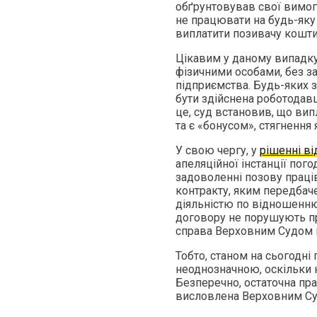
обґрунтовував свої вимог
не працювати на будь-яку
виплатити позивачу кошти
Цікавим у даному випадку
фізичними особами, без за
підприємства. Будь-яких з
бути здійснена роботодав
це, суд встановив, що вип
та є «бонусом», стягнення
У свою чергу, у
рішенні ві
апеляційної інстанції пого
задоволенні позову праці
контракту, яким передбач
діяльністю по відношенню
договору не порушують пр
справа Верховним Судом 
Тобто, станом на сьогодні
неоднозначною, оскільки на
Безперечно, остаточна пр
висловлена Верховним С