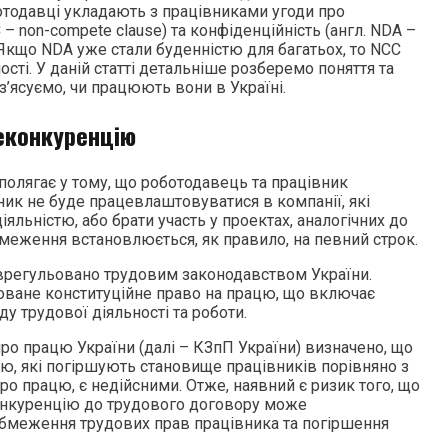
ботодавці укладають з працівниками угоди про
– non-compete clause) та конфіденційність (англ. NDA –
. Якщо NDA уже стали буденністю для багатьох, то NCC
ті. У даній статті детальніше розберемо поняття та
 з’ясуємо, чи працюють вони в Україні.
еконкуренцію
полягає у тому, що роботодавець та працівник
ик не буде працевлаштовуватися в компанії, які
яльністю, або брати участь у проектах, аналогічних до
бмеження встановлюється, як правило, на певний строк.
врегульовано трудовим законодавством України.
товане конституційне право на працю, що включає
ду трудової діяльності та роботи.
ро працю України (далі – КЗпП України) визначено, що
ю, які погіршують становище працівників порівняно з
о працю, є недійсними. Отже, наявний є ризик того, що
нкуренцію до трудового договору може
бмеження трудових прав працівника та погіршення