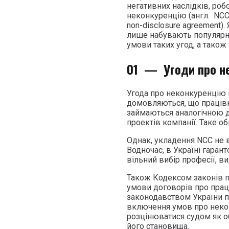
негативних наслідків, ро
неконкуренцію (англ. NCC 
non-disclosure agreement)
лише набувають популярнос
умови таких угод, а також
01 —
Угоди про н
Угода про неконкуренцію 
домовляються, що працівн
займаються аналогічною ді
проектів компанії. Таке о
Однак, укладення NCC не 
Водночас, в Україні гаран
вільний вибір професії, ви
Також Кодексом законів п
умови договорів про прац
законодавством України пр
включення умов про неко
розцінюватися судом як о
його становища.