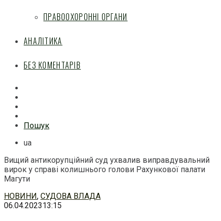
ПРАВООХОРОННІ ОРГАНИ
АНАЛІТИКА
БЕЗ КОМЕНТАРІВ
Facebook
Mail
Telegram
Feed
Пошук
ua
Вищий антикорупційний суд ухвалив виправдувальний
вирок у справі колишнього голови Рахункової палати
Магути
Перейти
НОВИНИ
,
СУДОВА ВЛАДА
до
06.04.2023
13:15
змісту