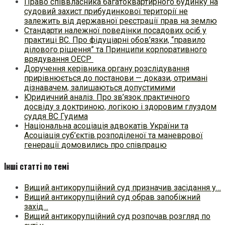
Право співвласника багатоквартирного будинку на
судовий захист прибудинкової території не
залежить від державної реєстрації прав на землю
Стандарти належної поведінки посадових осіб у
практиці ВC. Про фідуціарні обов’язки, “правило
ділового рішення” та Принципи корпоративного
врядування ОЕСР
Доручення керівника органу розслідування
прирівнюється до постанови — докази, отримані
дізнавачем, залишаються допустимими
Юридичний аналіз. Про зв’язок практичного
досвіду з доктриною, логікою і здоровим глуздом
суддя ВС Гудима
Національна асоціація адвокатів України та
Асоціація суб’єктів розподіленої та маневрової
генерації домовились про співпрацю
Інші статті по темі
Вищий антикорупційний суд призначив засідання у…
Вищий антикорупційний суд обрав запобіжний
захід…
Вищий антикорупційний суд розпочав розгляд по