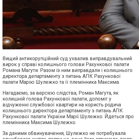
Вищий антикорупційний суд ухвалив виправдувальний
вирок у справі колишнього голови Рахункової палати
Романа Магути. Разом із ним виправдали і колишнього
директора департаменту з питань АПК Рахункової
палати Марію Шулежко та її племінника Максима.
Нагадаємо, за версією слідства, Роман Магута, як
колишній голова Рахункової палати, допоміг у
відчуженні службової квартири на користь родича
колишнього директора департаменту з питань АПК
Рахункової палати України Марії Шулежко. Йдеться про
племінника Максима Шулежко.
За даними обвинувачення, Шулежко не потребувала