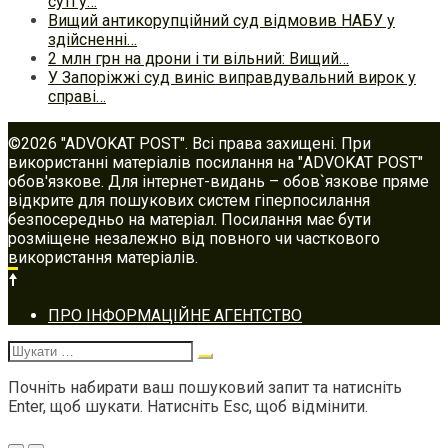
суті у…
Вищий антикорупційний суд відмовив НАБУ у
здійсненні…
2 млн грн на дрони і ти вільний: Вищий…
У Запоріжжі суд виніс виправдувальний вирок у
справі…
©2026 "ADVOKAT POST". Всі права захищені. При
використанні матеріалів посилання на "ADVOKAT POST"
обов'язкове. Для інтернет-видань – обов`язкове пряме
відкрите для пошукових систем гіперпосилання
безпосередньо на матеріал. Посилання має бути
розміщене незалежно від повного чи часткового
використання матеріалів.
Footer
ПРО ІНФОРМАЦІЙНЕ АГЕНТСТВО
navigation
Шукати:
Почніть набирати ваш пошуковий запит та натисніть
Enter, щоб шукати. Натисніть Esc, щоб відмінити.