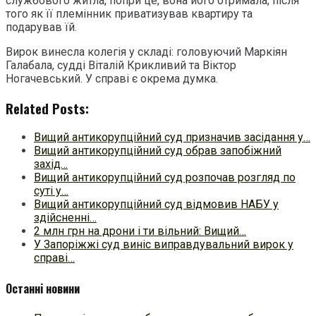
службового житла, попри це, вона його отримала, після
того як її племінник приватизував квартиру та
подарував їй.
Вирок винесла колегія у складі: головуючий Маркіян
Галабала, судді Віталій Крикливий та Віктор
Ногачевський. У справі є окрема думка.
Related Posts:
Вищий антикорупційний суд призначив засідання у…
Вищий антикорупційний суд обрав запобіжний
захід…
Вищий антикорупційний суд розпочав розгляд по
суті у…
Вищий антикорупційний суд відмовив НАБУ у
здійсненні…
2 млн грн на дрони і ти вільний: Вищий…
У Запоріжжі суд виніс виправдувальний вирок у
справі…
Останні новини