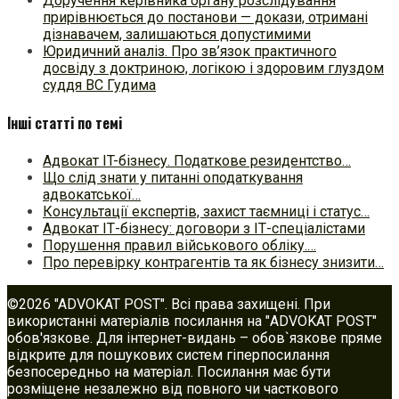
Доручення керівника органу розслідування
прирівнюється до постанови — докази, отримані
дізнавачем, залишаються допустимими
Юридичний аналіз. Про зв’язок практичного
досвіду з доктриною, логікою і здоровим глуздом
суддя ВС Гудима
Інші статті по темі
Адвокат IT-бізнесу. Податкове резидентство…
Що слід знати у питанні оподаткування
адвокатської…
Консультації експертів, захист таємниці і статус…
Адвокат ІТ-бізнесу: договори з ІТ-спеціалістами
Порушення правил військового обліку.…
Про перевірку контрагентів та як бізнесу знизити…
©2026 "ADVOKAT POST". Всі права захищені. При
використанні матеріалів посилання на "ADVOKAT POST"
обов'язкове. Для інтернет-видань – обов`язкове пряме
відкрите для пошукових систем гіперпосилання
безпосередньо на матеріал. Посилання має бути
розміщене незалежно від повного чи часткового