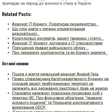
припадає на період дії воєнного стану в Україні.
Related Posts:
Адвокат IT-бізнесу. Податкове резидентство…
Що слід знати у питанні оподаткування
адвокатської…
Консультації експертів, захист таємниці і статус…
Адвокат ІТ-бізнесу: договори з ІТ-спеціалістами
Порушення правил військового обліку.…
Про перевірку контрагентів та як бізнесу знизити…
Останні новини
Пішов з життя київський адвокат Андрій Галь
Право співвласника багатоквартирного будинку на
судовий захист прибудинкової території не
залежить від державної реєстрації прав на землю
Стандарти належної поведінки посадових осіб у
практиці ВC. Про фідуціарні обов’язки, “правило
ділового рішення” та Принципи корпоративного
врядування ОЕСР