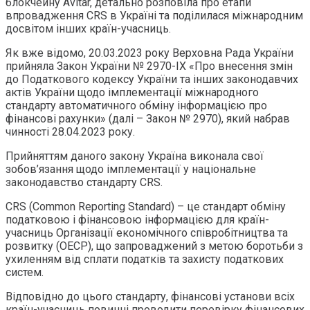
блокчейну Avitar, детально розповіла про етапи
впровадження CRS в Україні та поділилася міжнародним
досвітом інших країн-учасниць.
Як вже відомо, 20.03.2023 року Верховна Рада України
прийняла Закон України № 2970-ІХ «Про внесення змін
до Податкового кодексу України та інших законодавчих
актів України щодо імплементації міжнародного
стандарту автоматичного обміну інформацією про
фінансові рахунки» (далі – Закон № 2970), який набрав
чинності 28.04.2023 року.
Прийняттям даного закону Україна виконала свої
зобов’язання щодо імплементації у національне
законодавство стандарту CRS.
CRS (Common Reporting Standard) – це стандарт обміну
податковою і фінансовою інформацією для країн-
учасниць Організації економічного співробітництва та
розвитку (ОЕСР), що запроваджений з метою боротьби з
ухиленням від сплати податків та захисту податкових
систем.
Відповідно до цього стандарту, фінансові установи всіх
країн-учасниць повинні проводити перевірку фінансових