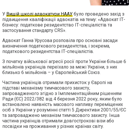
У
Вищій школі адвокатури НААУ
було проведено захід з
підвищення кваліфікації адвокатів на тему: «Адвокат ІТ-
бізнесу: податкове резидентство ІТ-спеціалістів та
застосування стандарту CRS».
Адвокат Ганна Урусова розповіла про основні засади
визначення податкового резидентства, і зокрема,
податкового резидентства ІТ-спеціалістів.
З початку військової агресії росії проти України більше 6
мільйонів українців переїхало за межі України, з них
близько 6 мільйонів – у Європейський Союз.
Частина українців отримали прихисток у Європі на
підставі механізму тимчасового захисту,
запровадженого згідно з Імплементаційним рішенням
Ради (ЄС) 2022/382 від 4 березня 2022 року, яким було
встановлено наявність масового напливу переміщених
осіб з України у розумінні статті 5 Директиви 2001/55/ЄС
та запроваджено механізм тимчасового захисту. Інша
частина українців отримали довгострокові візи або
посвідки на проживання у різних країнах світу.