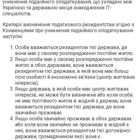
уникнення подвійного оподаткування, що укладені між
Україною та державою місця знаходження ІТ-
спеціалістів.
Критерії визначення податкового резидентства згідно з
Конвенціями про уникнення подвійного оподаткування
наступні:
Особа вважається резидентом тієї держави, де
вона має у своєму розпорядженні постійне житло.
Якщо особа має у своєму розпорядженні постійне
житло в обох державах, вона вважається
резидентом тієї держави, в якій вона має більш
тісні особисті й економічні зв’язки (центр життєвих
інтересів).
Якщо держава, в якій особа має центр життєвих
інтересів, не може бути визначена або коли особа
не має постійного житла в жодній з держав, вона
вважається резидентом тієї держави, де вона
звичайно проживає.
Якщо особа звичайно проживає в обох державах
або коли вона звичайно не проживає в жодній з
них, вона вважається резидентом тієї договірної
держави, громадянином якої вона є.