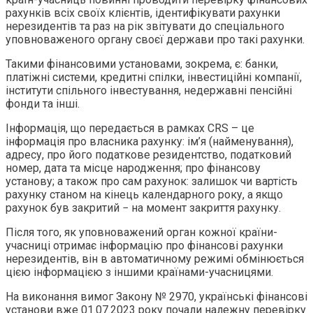
рахунків всіх своїх клієнтів, ідентифікувати рахунки
нерезидентів та раз на рік звітувати до спеціального
уповноваженого органу своєї держави про такі рахунки.
Такими фінансовими установами, зокрема, є: банки,
платіжні системи, кредитні спілки, інвестиційні компанії,
інститути спільного інвестування, недержавні пенсійні
фонди та інші.
Інформація, що передається в рамках CRS – це
інформація про власника рахунку: ім’я (найменування),
адресу, про його податкове резидентство, податковий
номер, дата та місце народження; про фінансову
установу; а також про сам рахунок: залишок чи вартість
рахунку станом на кінець календарного року, а якщо
рахунок був закритий − на момент закриття рахунку.
Після того, як уповноважений орган кожної країни-
учасниці отримає інформацію про фінансові рахунки
нерезидентів, він в автоматичному режимі обмінюється
цією інформацією з іншими країнами-учасницями.
На виконання вимог Закону № 2970, українські фінансові
установи вже 01.07.2023 року почали належну перевірку