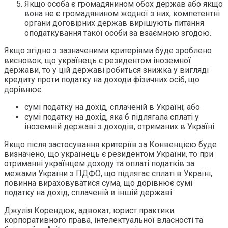
Якщо особа є громадянином обох держав або якщо
вона не є громадянином жодної з них, компетентні
органи договірних держав вирішують питання
оподаткування такої особи за взаємною згодою.
Якщо згідно з зазначеними критеріями буде зроблено
висновок, що українець є резидентом іноземної
держави, то у цій державі робиться знижка у вигляді
кредиту проти податку на доходи фізичних осіб, що
дорівнює:
сумі податку на дохід, сплаченій в Україні; або
сумі податку на дохід, яка б підлягала сплаті у
іноземній державі з доходів, отриманих в Україні.
Якщо після застосування критеріїв за Конвенцією буде
визначено, що українець є резидентом України, то при
отриманні українцем доходу та оплаті податків за
межами України з ПДФО, що підлягає сплаті в Україні,
повинна вираховуватися сума, що дорівнює сумі
податку на дохід, сплаченій в іншій державі.
Джулія Корендюк, адвокат, юрист практики
корпоративного права, інтелектуальної власності та