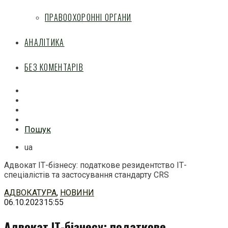
ПРАВООХОРОННІ ОРГАНИ
АНАЛІТИКА
БЕЗ КОМЕНТАРІВ
Facebook
Mail
Telegram
Feed
Пошук
ua
Адвокат ІТ-бізнесу: податкове резидентство ІТ-
спеціалістів та застосування стандарту CRS
Перейти
АДВОКАТУРА
,
НОВИНИ
до
06.10.2023
15:55
змісту
Адвокат ІТ-бізнесу: податкове