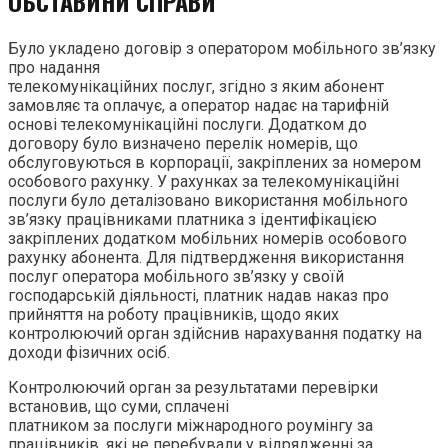
ОБСТАВИНИ СПРАВИ
Було укладено договір з оператором мобільного зв’язку
про надання
телекомунікаційних послуг, згідно з яким абонент
замовляє та оплачує, а оператор надає на тарифній
основі телекомунікаційні послуги. Додатком до
договору було визначено перелік номерів, що
обслуговуються в корпорації, закріплених за номером
особового рахунку. У рахунках за телекомунікаційні
послуги було деталізовано використання мобільного
зв’язку працівниками платника з ідентифікацією
закріплених додатком мобільних номерів особового
рахунку абонента. Для підтвердження використання
послуг оператора мобільного зв’язку у своїй
господарській діяльності, платник надав наказ про
прийняття на роботу працівників, щодо яких
контролюючий орган здійснив нарахування податку на
доходи фізичних осіб.
Контролюючий орган за результатами перевірки
встановив, що суми, сплачені
платником за послуги міжнародного роумінгу за
працівників, які не перебували у відрядженні за