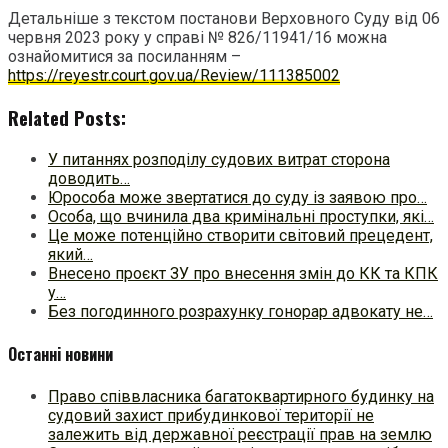
Детальніше з текстом постанови Верховного Суду від 06
червня 2023 року у справі № 826/11941/16 можна
ознайомитися за посиланням –
https://reyestr.court.gov.ua/Review/111385002
Related Posts:
У питаннях розподілу судових витрат сторона
доводить…
Юрособа може звертатися до суду із заявою про…
Особа, що вчинила два кримінальні проступки, які…
Це може потенційно створити світовий прецедент,
який…
Внесено проєкт ЗУ про внесення змін до КК та КПК
у…
Без погодинного розрахунку гонорар адвокату не…
Останні новини
Право співвласника багатоквартирного будинку на
судовий захист прибудинкової території не
залежить від державної реєстрації прав на землю