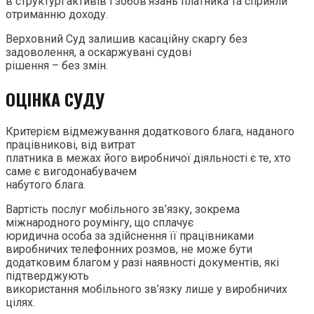
в структурі активів і зобов’язань платника та сприяли
отриманню доходу.
Верховний Суд залишив касаційну скаргу без
задоволення, а оскаржувані судові
рішення – без змін.
ОЦІНКА СУДУ
Критерієм відмежування додаткового блага, наданого
працівникові, від витрат
платника в межах його виробничої діяльності є те, хто
саме є вигодонабувачем
набутого блага.
Вартість послуг мобільного зв’язку, зокрема
міжнародного роумінгу, що сплачує
юридична особа за здійснення її працівниками
виробничих телефонних розмов, не може бути
додатковим благом у разі наявності документів, які
підтверджують
використання мобільного зв’язку лише у виробничих
цілях.