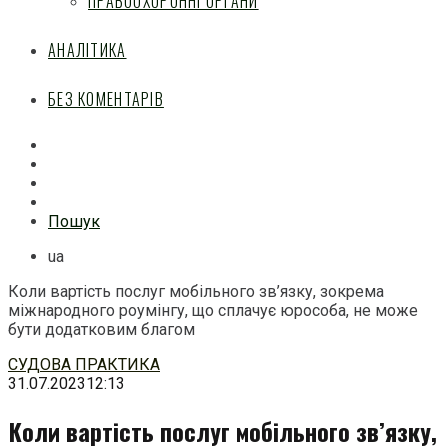
ПРАВООХОРОННІ ОРГАНИ
АНАЛІТИКА
БЕЗ КОМЕНТАРІВ
Facebook
Mail
Telegram
Feed
Пошук
ua
Коли вартість послуг мобільного зв’язку, зокрема
міжнародного роумінгу, що сплачує юрособа, не може
бути додатковим благом
Перейти
СУДОВА ПРАКТИКА
до
31.07.2023
12:13
змісту
Коли вартість послуг мобільного зв’язку,