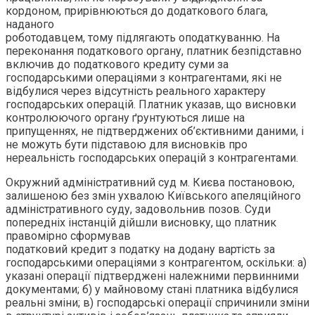
кордоном, прирівнюються до додаткового блага,
наданого
роботодавцем, тому підлягають оподаткуванню. На
переконання податкового органу, платник безпідставно
включив до податкового кредиту суми за
господарськими операціями з контрагентами, які не
відбулися через відсутність реального характеру
господарських операцій. Платник указав, що висновки
контролюючого органу ґрунтуються лише на
припущеннях, не підтверджених об’єктивними даними, і
не можуть бути підставою для висновків про
нереальність господарських операцій з контрагентами.
Окружний адміністративний суд м. Києва постановою,
залишеною без змін ухвалою Київського апеляційного
адміністративного суду, задовольнив позов. Суди
попередніх інстанцій дійшли висновку, що платник
правомірно сформував
податковий кредит з податку на додану вартість за
господарськими операціями з контрагентом, оскільки: а)
указані операції підтверджені належними первинними
документами; б) у майновому стані платника відбулися
реальні зміни; в) господарські операції спричинили зміни