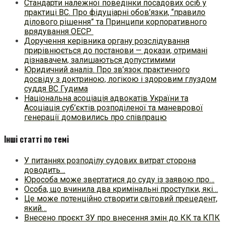
Стандарти належної поведінки посадових осіб у
практиці ВC. Про фідуціарні обов’язки, “правило
ділового рішення” та Принципи корпоративного
врядування ОЕСР
Доручення керівника органу розслідування
прирівнюється до постанови — докази, отримані
дізнавачем, залишаються допустимими
Юридичний аналіз. Про зв’язок практичного
досвіду з доктриною, логікою і здоровим глуздом
суддя ВС Гудима
Національна асоціація адвокатів України та
Асоціація суб’єктів розподіленої та маневрової
генерації домовились про співпрацю
Інші статті по темі
У питаннях розподілу судових витрат сторона
доводить…
Юрособа може звертатися до суду із заявою про…
Особа, що вчинила два кримінальні проступки, які…
Це може потенційно створити світовий прецедент,
який…
Внесено проєкт ЗУ про внесення змін до КК та КПК