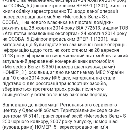
«Агентства незалежних експертиз» 24 жовтня 2014 року
на ОСОБА_5 Дніпропетровським ВРЕР-1 (1201); витяг із
книги обліку зареєстрованих ТЗ щодо даної операції
перереєстрації автомобіля «Mersedes-Benz» S з
ОСОБА_1 на нового власника на підставі довідки-
рахунку від 28 жовтня 2014 року ВІА 772613, видану ТОВ
«Агентства незалежних експертиз» 24 жовтня 2014 року
на ОСОБА_5 Дніпропетровським ВРЕР-1 (1201); інші
матеріали, що були підставою зазначеної вище операції;
інформацію щодо того, на кого станом на 28 вересня
2018 року оформлено вищевказаний автомобіль та який
актуальний державний номерний знак автомобіля
«Mersedes-Benz» S 350 (номера шасі кузова, рами)
НОМЕР_3 ), оскільки, згідно вимог наказу МВС України
від 10 січня 2014 року № 5-дск, матеріали, які стали
підставою для реєстрації транспортних засобів,
зберігаються протягом трьох років, після чого
знищуються у встановленому законом порядку.
Відповідно до інформації Регіонального сервісного
центру у Одеській області Територіальним сервісним
центром № 5141, транспортний засіб «Mersedes-Benz» S
350 чорного кольору, 2007 року випуску, номер шасі
(кузова, рами) НОМЕР_5 , зареєстровано на ім`я