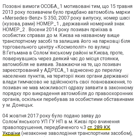
Позовні вимоги ОСОБА_1 мотивовані тим, що 15 травня
2013 року позивачем було придбано автомобіль марки
«Mersedes-Benz» S 350, 2007 року випуску, номер шасі
(кузова, рами) НОМЕР_1 , державний номерний знак
НОМЕР_2 . Восени 2014 року позивач приїхав в
особистих справах до м. Києва на названому вище
транспортному засобі та залишив його на парковці біля
торговельного центру «Космополіт» по вулиці
В.Гетьмана в Солом`янському районі м.Києва, проте,
повернувшись через деякий час до місця стоянки,
автомобіля не виявив. Зважаючи на те, що позивач
зареєстрований у АДРЕСА_1 віднесено до переліку
населених пунктів, на території яких органи державної
влади тимчасово не здійснюють свої повноваження, то
позивач не мав можливості одразу заявити в законному
порядку про викрадення автомобіля до правоохоронних
органів, оскільки перебував за особистими обставинами
у м. Донецьк.
04 жовтня 2017 року було подано заяву до
Солом`янського УП ГУ НП в м. Києві про вчинення
правопорушення, передбаченого ч.3
ст. 289 КК
України
(незаконне заволодіння транспортним засобом),