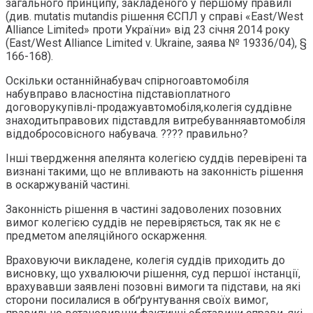
загального принципу, закладеного у першому правилі
(див. mutatis mutandis рішення ЄСПЛ у справі «East/West
Alliance Limited» проти України» від 23 січня 2014 року
(East/West Alliance Limited v. Ukraine, заява № 19336/04), §
166-168).
Оскільки останнійнабувач спірногоавтомобіля
набувправо власностіна підставіоплатного
договорукупівлі-продажуавтомобіля,колегія суддівне
знаходитьправових підставдля витребуванняавтомобіля
віддобросовісного набувача. ???? правильно?
Інші твердження апелянта колегією суддів перевірені та
визнані такими, що не впливають на законність рішення
в оскаржуваній частині.
Законність рішення в частині задоволених позовних
вимог колегією суддів не перевіряється, так як не є
предметом апеляційного оскарження.
Враховуючи викладене, колегія суддів приходить до
висновку, що ухвалюючи рішення, суд першої інстанції,
врахувавши заявлені позовні вимоги та підстави, на які
сторони посилалися в обґрунтування своїх вимог,