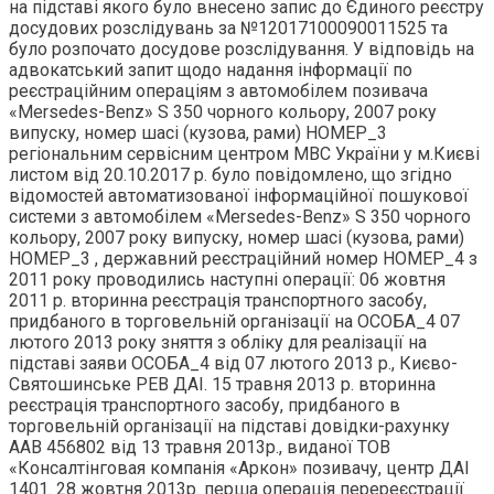
на підставі якого було внесено запис до Єдиного реєстру
досудових розслідувань за №12017100090011525 та
було розпочато досудове розслідування. У відповідь на
адвокатський запит щодо надання інформації по
реєстраційним операціям з автомобілем позивача
«Mersedes-Benz» S 350 чорного кольору, 2007 року
випуску, номер шасі (кузова, рами) НОМЕР_3
регіональним сервісним центром МВС України у м.Києві
листом від 20.10.2017 р. було повідомлено, що згідно
відомостей автоматизованої інформаційної пошукової
системи з автомобілем «Mersedes-Benz» S 350 чорного
кольору, 2007 року випуску, номер шасі (кузова, рами)
НОМЕР_3 , державний реєстраційний номер НОМЕР_4 з
2011 року проводились наступні операції: 06 жовтня
2011 р. вторинна реєстрація транспортного засобу,
придбаного в торговельній організації на ОСОБА_4 07
лютого 2013 року зняття з обліку для реалізації на
підставі заяви ОСОБА_4 від 07 лютого 2013 р., Києво-
Святошинське РЕВ ДАІ. 15 травня 2013 р. вторинна
реєстрація транспортного засобу, придбаного в
торговельній організації на підставі довідки-рахунку
ААВ 456802 від 13 травня 2013р., виданої TOB
«Консалтінговая компанія «Аркон» позивачу, центр ДАІ
1401. 28 жовтня 2013р. перша операція перереєстрації