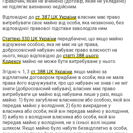
Правочин, який не вчинено (договір, який не укладено)
не підлягає визнанню недійсним.
Відповідно до
ст. 387 ЦК України
власник має право
витребувати своє майно від особи, яка незаконно, без
відповідної правової підстави заволоділа ним.
Статтею 330 ЦК України
передбачено, що якщо майно
відчужене особою, яка не має на це права,
добросовісний набувач набуває право власності на
нього, якщо відповідно до
статті 388 цього
Кодексу
майно не може бути витребуване у нього.
Згідно ч. 1, 3
ст. 388 ЦК України
, якщо майно за
відплатним договором придбане в особи, яка не мала
права його відчужувати, про що набувач не знав і не міг
знати (добросовісний набувач), власник має право
витребувати це майно від набувача лише у разі, якщо
майно: 1) було загублене власником або особою, якій він
передав майно у володіння; 2) було викрадене у
власника або особи, якій він передав майно у володіння;
3) вибуло з володіння власника або особи, якій він
передав майно у володіння, не з їхньої волі іншим
шляхом. Якщо майно було набуте безвідплатно в особи,