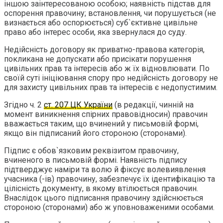
іншою заінтересованою особою; наявність підстав для
оспорення правочину; встановлення, чи порушується (не
визнається або оспорюється) суб`єктивне цивільне
право або інтерес особи, яка звернулася до суду.
Недійсність договору як приватно-правова категорія,
покликана не допускати або присікати порушення
цивільних прав та інтересів або ж їх відновлювати. По
своїй суті ініціювання спору про недійсність договору не
для захисту цивільних прав та інтересів є недопустимим.
Згідно ч. 2
ст. 207 ЦК України
(в редакції, чинній на
момент виникнення спірних правовідносин) правочин
вважається таким, що вчинений у письмовій формі,
якщо він підписаний його стороною (сторонами).
Підпис є обов`язковим реквізитом правочину,
вчиненого в письмовій формі. Наявність підпису
підтверджує наміри та волю й фіксує волевиявлення
учасника (-ів) правочину, забезпечує їх ідентифікацію та
цілісність документу, в якому втілюється правочин.
Внаслідок цього підписання правочину здійснюється
стороною (сторонами) або ж уповноваженими особами.