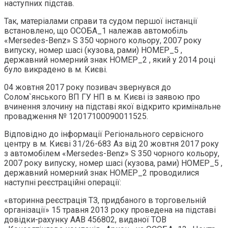
наступних підстав.
Так, матеріалами справи та судом першої інстанції
встановлено, що ОСОБА_1 належав автомобіль
«Mersedes-Benz» S 350 чорного кольору, 2007 року
випуску, номер шасі (кузова, рами) НОМЕР_5 ,
державний номерний знак НОМЕР_2 , який у 2014 році
було викрадено в м. Києві.
04 жовтня 2017 року позивач звернувся до
Солом`янського ВП ГУ НП в м. Києві із заявою про
вчинення злочину на підставі якої відкрито кримінальне
провадження № 12017100090011525.
Відповідно до інформації Регіонального сервісного
центру в м. Києві 31/26-683 Аз від 20 жовтня 2017 року
з автомобілем «Mersedes-Benz» S 350 чорного кольору,
2007 року випуску, номер шасі (кузова, рами) НОМЕР_5 ,
державний номерний знак НОМЕР_2 проводилися
наступні реєстраційні операції:
«вторинна реєстрація ТЗ, придбаного в торговельній
організації» 15 травня 2013 року проведена на підставі
довідки-рахунку ААВ 456802, виданої ТОВ