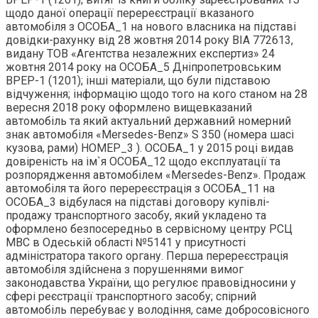
щодо даної операції перереєстрації вказаного
автомобіля з ОСОБА_1 на нового власника на підставі
довідки-рахунку від 28 жовтня 2014 року ВІА 772613,
видану ТОВ «Агентства незалежних експертиз» 24
жовтня 2014 року на ОСОБА_5 Дніпропетровським
ВРЕР-1 (1201); інші матеріали, що були підставою
відчуження; інформацію щодо того на кого станом на 28
вересня 2018 року оформлено вищевказаний
автомобіль та який актуальний державний номерний
знак автомобіля «Mersedes-Benz» S 350 (номера шасі
кузова, рами) НОМЕР_3 ). ОСОБА_1 у 2015 році видав
довіреність на ім`я ОСОБА_12 щодо експлуатації та
розпорядження автомобілем «Mersedes-Benz». Продаж
автомобіля та його перереєстрація з ОСОБА_11 на
ОСОБА_3 відбулася на підставі договору купівлі-
продажу транспортного засобу, який укладено та
оформлено безпосередньо в сервісному центру РСЦ
МВС в Одеській області №5141 у присутності
адміністратора такого органу. Перша перереєстрація
автомобіля здійснена з порушеннями вимог
законодавства України, що регулює правовідносини у
сфері реєстрації транспортного засобу; спірний
автомобіль перебуває у володіння, саме добросовісного