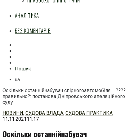
ПРАВООХОРОННІ ОРГАНИ
АНАЛІТИКА
БЕЗ КОМЕНТАРІВ
Facebook
Mail
Telegram
Feed
Пошук
ua
Оскільки останнійнабувач спірногоавтомобіля…. ????
правильно?: постанова Дніпровського апеляційного
суду
Перейти
НОВИНИ
,
СУДОВА ВЛАДА
,
СУДОВА ПРАКТИКА
до
11.11.2021
11:17
змісту
Оскільки останнійнабувач