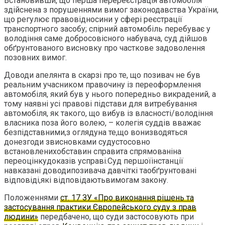
Встановивши, що перша перереєстрація автомобіля
здійснена з порушеннями вимог законодавства України,
що регулює правовідносини у сфері реєстрації
транспортного засобу; спірний автомобіль перебуває у
володіння саме добросовісного набувача, суд дійшов
обґрунтованого висновку про часткове задоволення
позовних вимог.
Доводи апелянта в скарзі про те, що позивач не був
реальним учасником правочину із переоформлення
автомобіля, який був у нього попередньо викрадений, а
тому наявні усі правові підстави для витребування
автомобіля, як такого, що вибув із власності/володіння
власника поза його волею, – колегія суддів вважає
безпідставними,з оглядуна те,що вонизводяться
донезгоди звисновками судустосовно
встановленихобставин справита спрямованіна
переоцінкудоказів усправі.Суд першоїінстанції
навказані доводипозивача давчіткі таобґрунтовані
відповіді,які відповідаютьвимогам закону.
Положеннями
ст. 17 ЗУ «Про виконання рішень та
застосування практики Європейського суду з прав
людини»
передбачено, що суди застосовують при