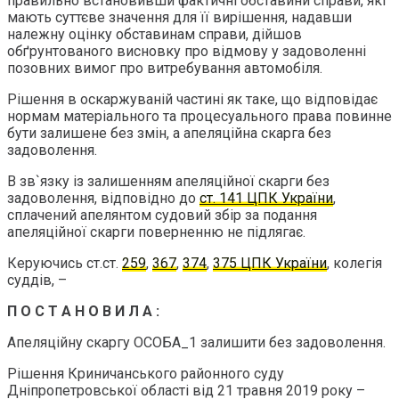
правильно встановивши фактичні обставини справи, які
мають суттєве значення для її вирішення, надавши
належну оцінку обставинам справи, дійшов
обґрунтованого висновку про відмову у задоволенні
позовних вимог про витребування автомобіля.
Рішення в оскаржуваній частині як таке, що відповідає
нормам матеріального та процесуального права повинне
бути залишене без змін, а апеляційна скарга без
задоволення.
В зв`язку із залишенням апеляційної скарги без
задоволення, відповідно до
ст. 141 ЦПК України
,
сплачений апелянтом судовий збір за подання
апеляційної скарги поверненню не підлягає.
Керуючись ст.ст.
259
,
367
,
374
,
375 ЦПК України
, колегія
суддів, –
П О С Т А Н О В И Л А :
Апеляційну скаргу ОСОБА_1 залишити без задоволення.
Рішення Криничанського районного суду
Дніпропетровської області від 21 травня 2019 року –