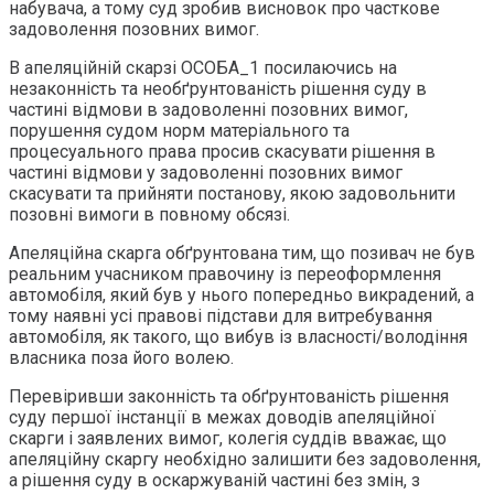
набувача, а тому суд зробив висновок про часткове
задоволення позовних вимог.
В апеляційній скарзі ОСОБА_1 посилаючись на
незаконність та необґрунтованість рішення суду в
частині відмови в задоволенні позовних вимог,
порушення судом норм матеріального та
процесуального права просив скасувати рішення в
частині відмови у задоволенні позовних вимог
скасувати та прийняти постанову, якою задовольнити
позовні вимоги в повному обсязі.
Апеляційна скарга обґрунтована тим, що позивач не був
реальним учасником правочину із переоформлення
автомобіля, який був у нього попередньо викрадений, а
тому наявні усі правові підстави для витребування
автомобіля, як такого, що вибув із власності/володіння
власника поза його волею.
Перевіривши законність та обґрунтованість рішення
суду першої інстанції в межах доводів апеляційної
скарги і заявлених вимог, колегія суддів вважає, що
апеляційну скаргу необхідно залишити без задоволення,
а рішення суду в оскаржуваній частині без змін, з