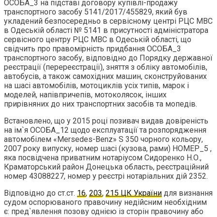
ОСОБА_3 на підставі договору купівлі-продажу
транспортного засобу 5141/2017/455829, який був
укладений безпосередньо в сервісному центрі РЦС МВС
в Одеській області № 5141 в присутності адміністратора
сервісного центру РЦС МВС в Одеській області, що
свідчить про правомірність придбання ОСОБА_3
транспортного засобу, відповідно до Порядку державної
реєстрації (перереєстрації), зняття з обліку автомобілів,
автобусів, а також самохідних машин, сконструйованих
на шасі автомобілів, мотоциклів усіх типів, марок і
моделей, напівпричепів, мотоколясок, інших
прирівняних до них транспортних засобів та мопедів.
Встановлено, що у 2015 році позивач видав довіреність
на ім`я ОСОБА_12 щодо експлуатації та розпорядження
автомобілем «Mersedes-Benz» S 350 чорного кольору,
2007 року випуску, номер шасі (кузова, рами) НОМЕР_5 ,
яка посвідчена приватним нотаріусом Сидоренко Н.О.,
Краматорський район Донецька область, реєстраційний
номер 43088227, номер у реєстрі нотаріальних дій 2352.
Відповідно до ст.ст.
16
,
203
,
215 ЦК України
для визнання
судом оспорюваного правочину недійсним необхідним
є: пред`явлення позову однією із сторін правочину або