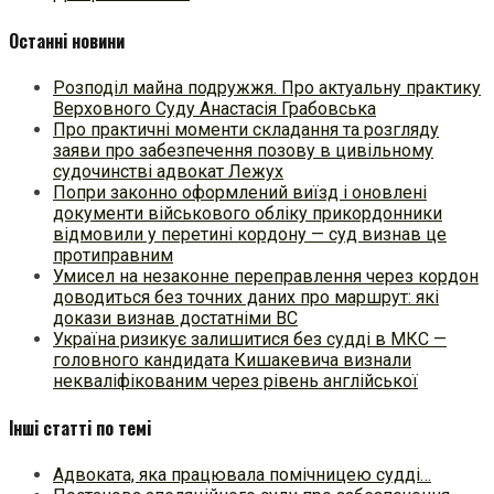
Останні новини
Розподіл майна подружжя. Про актуальну практику
Верховного Суду Анастасія Грабовська
Про практичні моменти складання та розгляду
заяви про забезпечення позову в цивільному
судочинстві адвокат Лежух
Попри законно оформлений виїзд і оновлені
документи військового обліку прикордонники
відмовили у перетині кордону — суд визнав це
протиправним
Умисел на незаконне переправлення через кордон
доводиться без точних даних про маршрут: які
докази визнав достатніми ВС
Україна ризикує залишитися без судді в МКС —
головного кандидата Кишакевича визнали
некваліфікованим через рівень англійської
Інші статті по темі
Адвоката, яка працювала помічницею судді…