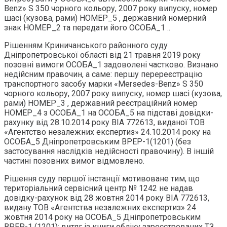
Benz» S 350 чорного кольору, 2007 року випуску, номер
шасі (кузова, рами) НОМЕР_5 , державний номерний
знак НОМЕР_2 та передати його ОСОБА_1 ..
Рішенням Криничанського районного суду
Дніпропетровської області від 21 травня 2019 року
позовні вимоги ОСОБА_1 задоволені частково. Визнано
недійсним правочин, а саме: першу перереєстрацію
транспортного засобу марки «Mersedes-Benz» S 350
чорного кольору, 2007 року випуску, номер шасі (кузова,
рами) НОМЕР_3 , державний реєстраційний номер
НОМЕР_4 з ОСОБА_1 на ОСОБА_5 на підставі довідки-
рахунку від 28.10.2014 року ВІА 772613, виданої TOB
«Агентство незалежних експертиз» 24.10.2014 року на
ОСОБА_5 Дніпропетровським ВРЕР-1(1201) (без
застосування наслідків недійсності правочину). В іншій
частині позовних вимог відмовлено.
Рішення суду першої інстанції мотивоване тим, що
територіальний сервісний центр № 1242 не надав
довідку-рахунок від 28 жовтня 2014 року ВІА 772613,
видану ТОВ «Агентства незалежних експертиз» 24
жовтня 2014 року на ОСОБА_5 Дніпропетровським
ВРЕР-1 (1201); витяг із книги обліку зареєстрованих ТЗ