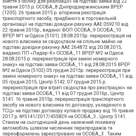
зняття з обліку для реалізації» на підставі заяви від 22
травня 2015 р. ОСОБА_8 Дніпродзержинським ВРЕР
(1205). 26 травня 2015 р. вторинна реєстрація
транспортного засобу, придбаного в торговельній
організації на підставі довідки-рахунку ААЕ 059210 від
22 травня 2015р., виданої ФОП ОСОБА_9 ОСОБА_10
ВРЕР №1 м.Одеси (5101). 28.08.2015р. перереєстрація на
нового власника за свідоцтвом на спільне майно на
підставі довідки-рахунку ААЕ 264872 від 20.08.2015,
виданої ПП «Лидер-К» ОСОБА_11 ВРЕР №2 м.Одеси.
28.08.2015 р. перереєстрація при заміні номерного
знаку» на підставі заяви ОСОБА_11 від 28.08.2015 ВРЕР
№2 м.Одеси (5102) 05 грудня 2015р. перереєстрація при
заміні номерного знаку» на підставі заяви ОСОБА_11 від
05 грудня 2015, Центр 5142. 07 грудня 2015 р.
перереєстрація при втраті свідоцтва про реєстрацію» на
підставі заяви ОСОБА_11 від 07 грудня 2016р., Центр
5141. 16 травня 2015р. перереєстрація транспортного
засобу на нового власника по договору, укладеного в
ТСЦ» на підставі договору купівлі-продажу від 16 травня
2017 р. №5141/2017/455829 на ОСОБА_3 , Центр 5141.
Станом на сьогоднішній день належний позивачу
автомобіль шляхом численних перепродажів та
переоформлень зареєстровано на ОСОБА_3 . Таким