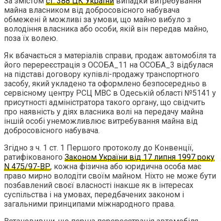
За змістом
ст. 388 ЦК України
випадки витребування
майна власником від добросовісного набувача
обмежені й можливі за умови, що майно вибуло з
володіння власника або особи, якій він передав майно,
поза їх волею.
Як вбачається з матеріалів справи, продаж автомобіля та
його перереєстрація з ОСОБА_11 на ОСОБА_3 відбулася
на підставі договору купівлі-продажу транспортного
засобу, який укладено та оформлено безпосередньо в
сервісному центру РСЦ МВС в Одеській області №5141 у
присутності адміністратора такого органу, що свідчить
про наявність у діях власника волі на передачу майна
іншій особі унеможливлює витребування майна від
добросовісного набувача.
Згідно з ч. 1 ст. 1 Першого протоколу до Конвенції,
ратифікованого
Законом України від 17 липня 1997 року
N 475/97-ВР
, кожна фізична або юридична особа має
право мирно володіти своїм майном. Ніхто не може бути
позбавлений своєї власності інакше як в інтересах
суспільства і на умовах, передбачених законом і
загальними принципами міжнародного права.