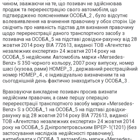
чином, зважаючи на те, що позивач не здійснював
продаж та перереєстрацію свого автомобіля, що
підтверджено поясненнями ОСОБА_2 , було відсутнє
волевиявлення на вчинення правочину у обох сторін. Це
свідчить про наявність підстав для визнання правочину
щодо перереєстрації даного транспортного засобу з
позивача на ОСОБА_5 на підставі довідки-рахунку від 28
жовтня 2014 року ВІА 772613, виданої TOB «Агентство
незалежних експертиз» 24 жовтня 2014 року на
ОСОБА_5 недійсним. Автомобіль марки «Mersedes-
Benz» S 350 чорного кольору, 2007 року випуску, номер
шасі (кузова, рами) НОМЕР_3 , державний реєстраційний
номер НОМЕР_4 , є індивідуально визначеним та на
сьогоднішній день фактично знаходиться у ОСОБА_3 .
Враховуючи викладене позивач просив визнати
недійсним правочин, а саме першу операцію
перереєстрації транспортного засобу марки «Mersedes-
Benz» S з ОСОБА_1 на ОСОБА_5 на підставі довідки-
рахунку від 28 жовтня 2014 року ВІА 772613, виданої
TOB «Агентство незалежних експертиз» 24 жовтня 2014
року на ОСОБА_5 Дніпропетровським ВРЕР-1(1201) (без
застосування наслідків недійсності правочину);
витребувати у ОСОБА_3 автомобіль марки «Mersedes-