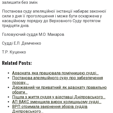
залишити без змін.
Постанова суду апеляційної інстанції набирає законної
сили з дня її проголошення і може бути оскаржена у
касаційному порядку до Верховного Суду протягом
тридцяти днів.
Головуючий суддя М.О. Макаров
Судді Е.Л. Демченко
Т.Р. Куценко
Related Posts:
Адвоката, яка працювала помічницею судді…
Постанова апеляційного суду про забезпечення
позову,…
Державний чи приватний: як адвокату правильно
обрати…
Пішла з життя суддя у відставці Дніпровського…
АП ВАКС зменшила вирок колишньому судді…
ВРП отримала звернення зборів суддів
Дніпровського…