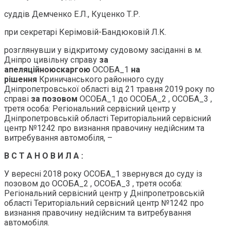
суддів Демченко Е.Л., Куценко Т.Р.
при секретарі Керімовій-Бандюковій Л.К.
розглянувши у відкритому судовому засіданні в м.
Дніпро цивільну справу
за
апеляційною
скаргою
ОСОБА_1
на
рішення
Криничанського районного суду
Дніпропетровської області від 21 травня 2019 року по
справі
за позовом
ОСОБА_1 до ОСОБА_2 , ОСОБА_3 ,
третя особа: Регіональний сервісний центр у
Дніпропетровській області Територіальний сервісний
центр №1242 про визнання правочину недійсним та
витребування автомобіля, –
В С Т А Н О В И Л А :
У вересні 2018 року ОСОБА_1 звернувся до суду із
позовом до ОСОБА_2 , ОСОБА_3 , третя особа:
Регіональний сервісний центр у Дніпропетровській
області Територіальний сервісний центр №1242 про
визнання правочину недійсним та витребування
автомобіля.