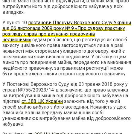
яка не мала права його відчужувати, власник має право
витребувати його від добросовісного набувача у всіх
випадках.
У пункті 10
постанови Пленуму Верховного Суду України
від 06 листопада 2009 року № 9 «Про судову практику
розгляду справ про визнання правочинів
недійсними»
судам роз`яснено, що реституція як спосіб
захисту цивільного права застосовується лише в разі
наявності між сторонами укладеного договору, який є
нікчемним чи який визнано недійсним. У зв`язку з цим
вимога про повернення майна, переданого на виконання
недійсного правочину, за правилами реституції може
бути пред`явлена тільки стороні недійсного правочину.
У Постанові Верховного Суду від 03 травня 2018 року у
справі №755/20923/14-ц зазначено, що право власника
на витребування майна від добросовісного набувача на
підставі
ст. 388 ЦК України
залежить від того у який
спосіб майно вибуло з його володіння. Наявність у діях
власника волі на передачу майна іншій особі
унеможливлює витребування майна від добросовісного
набувача.