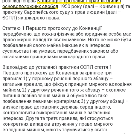
розгляді справ
Конвенцію про захист прав людини і
основоположних свобод
1950 року (далі – Конвенція) та
практику Європейського суду з прав людини (далі –
ЄСПЛ) як джерело права.
Статтею 1 Першого протоколу до Конвенції
передбачено, що кожна фізична або юридична особа має
право мирно володіти своїм майном. Ніхто не може бути
позбавлений свого майна інакше як в інтересах
суспільства і на умовах, передбачених законом або
загальними принципами міжнародного права.
Відповідно до усталеної практики ЄСПЛ стаття 1
Першого протоколу до Конвенції закріплює три
правила: 1) у першому реченні першого абзацу –
загальне правило, що фіксує принцип мирного володіння
майном; 2) у другому реченні того ж абзацу – охоплює
питання позбавлення майна й обумовлює таке
позбавлення певними критеріями; 3) у другому абзаці –
визнає право договірних держав, серед іншого,
контролювати використання майна в загальних
інтересах. Друге та третє правила, які стосуються
конкретних випадків втручання у право мирного
володіння майном, мають тлумачитися у світлі