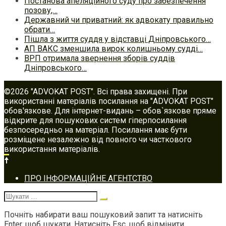
Постанова апеляційного суду про забезпечення
позову,…
Державний чи приватний: як адвокату правильно
обрати…
Пішла з життя суддя у відставці Дніпровського…
АП ВАКС зменшила вирок колишньому судді…
ВРП отримала звернення зборів суддів
Дніпровського…
©2026 "ADVOKAT POST". Всі права захищені. При
використанні матеріалів посилання на "ADVOKAT POST"
обов'язкове. Для інтернет-видань – обов`язкове пряме
відкрите для пошукових систем гіперпосилання
безпосередньо на матеріал. Посилання має бути
розміщене незалежно від повного чи часткового
використання матеріалів.
Footer
ПРО ІНФОРМАЦІЙНЕ АГЕНТСТВО
navigation
Шукати:
Почніть набирати ваш пошуковий запит та натисніть
Enter, щоб шукати. Натисніть Esc, щоб відмінити.