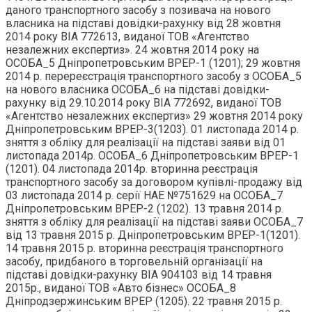
даного транспортного засобу з позивача на нового
власника на підставі довідки-рахунку від 28 жовтня
2014 року ВІА 772613, виданої TOB «Агентство
незалежних експертиз». 24 жовтня 2014 року на
ОСОБА_5 Дніпропетровським ВРЕР-1 (1201); 29 жовтня
2014 р. перереєстрація транспортного засобу з ОСОБА_5
на нового власника ОСОБА_6 на підставі довідки-
рахунку від 29.10.2014 року ВІА 772692, виданої TOB
«Агентство незалежних експертиз» 29 жовтня 2014 року
Дніпропетровським ВРЕР-3(1203). 01 листопада 2014 р.
зняття з обліку для реалізації на підставі заяви від 01
листопада 2014р. ОСОБА_6 Дніпропетровським ВРЕР-1
(1201). 04 листопада 2014р. вторинна реєстрація
транспортного засобу за договором купівлі-продажу від
03 листопада 2014 р. серії НАЕ №751629 на ОСОБА_7
Дніпропетровським ВРЕР-2 (1202). 13 травня 2014 р.
зняття з обліку для реалізації на підставі заяви ОСОБА_7
від 13 травня 2015 р. Дніпропетровським ВРЕР-1(1201).
14 травня 2015 р. вторинна реєстрація транспортного
засобу, придбаного в торговельній організації на
підставі довідки-рахунку ВІА 904103 від 14 травня
2015р., виданої TOB «Авто бізнес» ОСОБА_8
Дніпродзержинським ВРЕР (1205). 22 травня 2015 р.