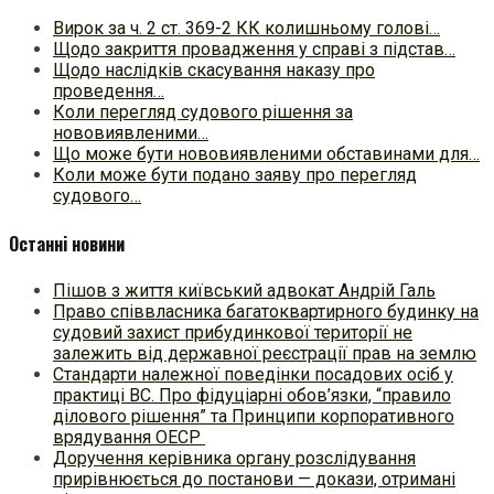
Вирок за ч. 2 ст. 369-2 КК колишньому голові…
Щодо закриття провадження у справі з підстав…
Щодо наслідків скасування наказу про
проведення…
Коли перегляд судового рішення за
нововиявленими…
Що може бути нововиявленими обставинами для…
Коли може бути подано заяву про перегляд
судового…
Останні новини
Пішов з життя київський адвокат Андрій Галь
Право співвласника багатоквартирного будинку на
судовий захист прибудинкової території не
залежить від державної реєстрації прав на землю
Стандарти належної поведінки посадових осіб у
практиці ВC. Про фідуціарні обов’язки, “правило
ділового рішення” та Принципи корпоративного
врядування ОЕСР
Доручення керівника органу розслідування
прирівнюється до постанови — докази, отримані