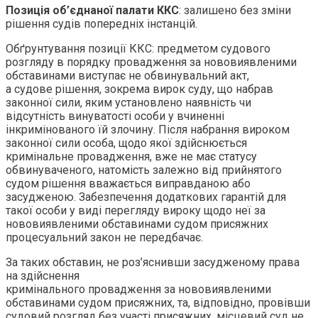
Позиція об’єднаної палати ККС
: залишено без зміни
рішення судів попередніх інстанцій.
Обґрунтування позиції ККС: предметом судового
розгляду в порядку провадження за нововиявленими
обставинами виступає не обвинувальний акт,
а судове рішення, зокрема вирок суду, що набрав
законної сили, яким установлено наявність чи
відсутність винуватості особи у вчиненні
інкримінованого їй злочину. Після набрання вироком
законної сили особа, щодо якої здійснюється
кримінальне провадження, вже не має статусу
обвинуваченого, натомість залежно від прийнятого
судом рішення вважається виправданою або
засудженою. Забезпечення додаткових гарантій для
такої особи у виді перегляду вироку щодо неї за
нововиявленими обставинами судом присяжних
процесуальний закон не передбачає.
За таких обставин, не роз’яснивши засудженому права
на здійснення
кримінального провадження за нововиявленими
обставинами судом присяжних, та, відповідно, провівши
судовий розгляд без участі присяжних, місцевий суд не