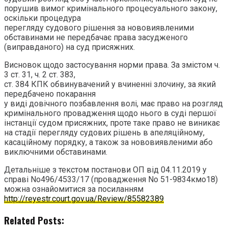
порушив вимог кримінального процесуального закону,
оскільки процедура
перегляду судового рішення за нововиявленими
обставинами не передбачає права засудженого
(виправданого) на суд присяжних.
Висновок щодо застосування норми права. За змістом ч.
3 ст. 31, ч. 2 ст. 383,
ст. 384 КПК обвинувачений у вчиненні злочину, за який
передбачено покарання
у виді довічного позбавлення волі, має право на розгляд
кримінального провадження щодо нього в суді першої
інстанції судом присяжних, проте таке право не виникає
на стадії перегляду судових рішень в апеляційному,
касаційному порядку, а також за нововиявленими або
виключними обставинами.
Детальніше з текстом постанови ОП від 04.11.2019 у
справі No496/4533/17 (провадження No 51-9834кмо18)
можна ознайомитися за посиланням
http://reyestr.court.gov.ua/Review/85582389
Related Posts: