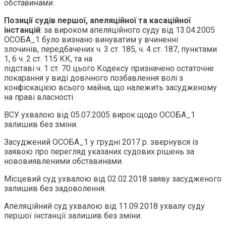
обставинами.
Позиції судів першої, апеляційної та касаційної
інстанцій
: за вироком апеляційного суду від 13.04.2005
ОСОБА_1 було визнано винуватим у вчиненні
злочинів, передбачених ч. 3 ст. 185, ч. 4 ст. 187, пунктами
1, 6 ч. 2 ст. 115 КК, та на
підставі ч. 1 ст. 70 цього Кодексу призначено остаточне
покарання у виді довічного позбавлення волі з
конфіскацією всього майна, що належить засудженому
на праві власності.
ВСУ ухвалою від 05.07.2005 вирок щодо ОСОБА_1
залишив без зміни.
Засуджений ОСОБА_1 у грудні 2017 р. звернувся із
заявою про перегляд указаних судових рішень за
нововиявленими обставинами.
Місцевий суд ухвалою від 02.02.2018 заяву засудженого
залишив без задоволення.
Апеляційний суд ухвалою від 11.09.2018 ухвалу суду
першої інстанції залишив без зміни.