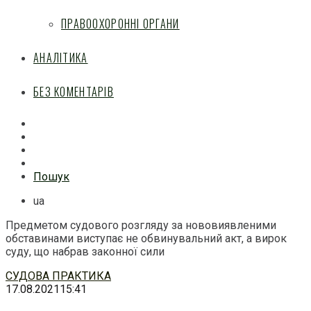
ПРАВООХОРОННІ ОРГАНИ
АНАЛІТИКА
БЕЗ КОМЕНТАРІВ
Facebook
Mail
Telegram
Feed
Пошук
ua
Предметом судового розгляду за нововиявленими
обставинами виступає не обвинувальний акт, а вирок
суду, що набрав законної сили
Перейти
СУДОВА ПРАКТИКА
до
17.08.2021
15:41
змісту