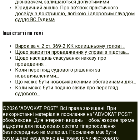
дізнавачем, залишаються допустимими
Юридичний аналіз. Про зв’язок практичного
досвіду з доктриною, логікою і здоровим глуздом
суддя ВС Гудима
Інші статті по темі
Вирок за ч. 2 ст. 369-2 КК колишньому голові…
Щодо закриття провадження у справі з підстав…
Щодо наслідків скасування наказу про
проведення…
Коли перегляд судового рішення за
нововиявленими…
Що може бути нововиявленими обставинами для…
Коли може бути подано заяву про перегляд
судового…
©2026 "ADVOKAT POST". Всі права захищені. При
використанні матеріалів посилання на "ADVOKAT POST"
обов'язкове. Для інтернет-видань – обов`язкове пряме
відкрите для пошукових систем гіперпосилання
безпосередньо на матеріал. Посилання має бути
розміщене незалежно від повного чи часткового