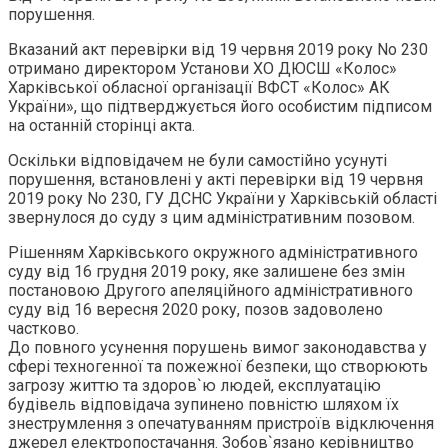
порушення.
Вказаний акт перевірки від 19 червня 2019 року No 230
отримано директором Установи ХО ДЮСШ «Колос»
Харківської обласної організації ВФСТ «Колос» АК
України», що підтверджується його особистим підписом
на останній сторінці акта.
Оскільки відповідачем не були самостійно усунуті
порушення, встановлені у акті перевірки від 19 червня
2019 року No 230, ГУ ДСНС України у Харківській області
звернулося до суду з цим адміністративним позовом.
Рішенням Харківського окружного адміністративного
суду від 16 грудня 2019 року, яке залишене без змін
постановою Другого апеляційного адміністративного
суду від 16 вересня 2020 року, позов задоволено
частково.
До повного усунення порушень вимог законодавства у
сфері техногенної та пожежної безпеки, що створюють
загрозу життю та здоров`ю людей, експлуатацію
будівель відповідача зупинено повністю шляхом їх
знеструмлення з опечатуванням пристроїв відключення
джерел електропостачання. Зобов`язано керівництво