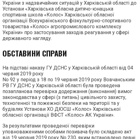
України з надзвичайних ситуацій у Харківській області до
Установи «Харківська обласна дитячо-юнацька
спортивна школа «Колос» Харківської обласної
організації Всеукраїнського фізкультурно-спортивного
товариства «Колос» агропромислового комплексу
України» про застосування заходів реагування у сфері
державного нагляду.
ОБСТАВИНИ СПРАВИ
На підставі наказу ГУ ДСНС у Харківській області від 04
червня 2019 року
No 92 у період з 18 по 19 червня 2019 року Вовчанським
РВ ГУ ДСНС у Харківській області була проведена
позапланова перевірка додержання (виконання) вимог
законодавства у сфері (з питань) цивільного захисту,
техногенної та пожежної безпеки на території та у
будівлях Установи ХО ДЮСШ «Колос» Харківської
обласної організації ВФСТ «Колос» АК України».
За результатами проведеної перевірки
уповноваженими особами позивача було складено акт
від 19 червня 2019 року No 230, яким встановлено певні