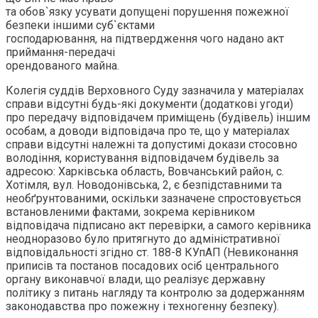
та обов`язку усувати допущені порушення пожежної
безпеки іншими суб`єктами
господарювання, на підтвердження чого надано акт
приймання-передачі
орендованого майна.
Колегія суддів Верховного Суду зазначила у матеріалах
справи відсутні будь-які документи (додаткові угоди)
про передачу відповідачем приміщень (будівель) іншим
особам, а доводи відповідача про те, що у матеріалах
справи відсутні належні та допустимі докази стосовно
володіння, користування відповідачем будівель за
адресою: Харківська область, Вовчанський район, с.
Хотімля, вул. Новодонівська, 2, є безпідставними та
необґрунтованими, оскільки зазначене спростовується
встановленими фактами, зокрема керівником
відповідача підписано акт перевірки, а самого керівника
неодноразово було притягнуто до адміністративної
відповідальності згідно ст. 188-8 КУпАП (Невиконання
приписів та постанов посадових осіб центрального
органу виконавчої влади, що реалізує державну
політику з питань нагляду та контролю за додержанням
законодавства про пожежну і техногенну безпеку).