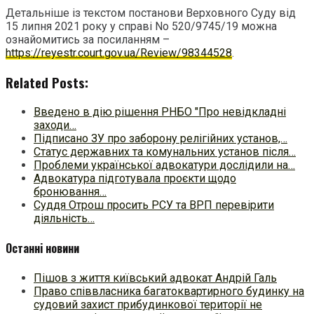
Детальніше із текстом постанови Верховного Суду від
15 липня 2021 року у справі No 520/9745/19 можна
ознайомитись за посиланням –
https://reyestr.court.gov.ua/Review/98344528
.
Related Posts:
Введено в дію рішення РНБО "Про невідкладні
заходи…
Підписано ЗУ про заборону релігійних установ,…
Статус державних та комунальних установ після…
Проблеми української адвокатури дослідили на…
Адвокатура підготувала проєкти щодо
бронювання…
Суддя Отрош просить РСУ та ВРП перевірити
діяльність…
Останні новини
Пішов з життя київський адвокат Андрій Галь
Право співвласника багатоквартирного будинку на
судовий захист прибудинкової території не