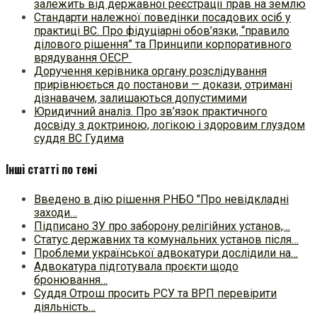
залежить від державної реєстрації прав на землю
Стандарти належної поведінки посадових осіб у
практиці ВC. Про фідуціарні обов’язки, “правило
ділового рішення” та Принципи корпоративного
врядування ОЕСР
Доручення керівника органу розслідування
прирівнюється до постанови — докази, отримані
дізнавачем, залишаються допустимими
Юридичний аналіз. Про зв’язок практичного
досвіду з доктриною, логікою і здоровим глуздом
суддя ВС Гудима
Інші статті по темі
Введено в дію рішення РНБО "Про невідкладні
заходи…
Підписано ЗУ про заборону релігійних установ,…
Статус державних та комунальних установ після…
Проблеми української адвокатури дослідили на…
Адвокатура підготувала проєкти щодо
бронювання…
Суддя Отрош просить РСУ та ВРП перевірити
діяльність…