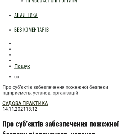
ПРАВООХОРОННІ ОРГАНИ
АНАЛІТИКА
БЕЗ КОМЕНТАРІВ
Facebook
Mail
Telegram
Feed
Пошук
ua
Про суб’єктів забезпечення пожежної безпеки
підприємств, установ, організацій
Перейти
СУДОВА ПРАКТИКА
до
14.11.2021
13:12
змісту
Про суб’єктів забезпечення пожежної
безпеки підприємств, установ,