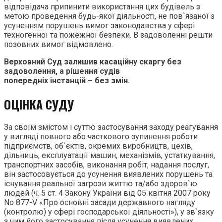
відповідача припинити використання цих будівель з
метою проведення будь-якої діяльності, не пов`язаної з
усуненням порушень вимог законодавства у сфері
техногенної та пожежної безпеки. В задоволенні решти
позовних вимог відмовлено.
Верховний Суд залишив касаційну скаргу без
задоволення, а рішення судів
попередніх інстанцій – без змін.
ОЦІНКА СУДУ
За своїм змістом і суттю застосування заходу реагування
у вигляді повного або часткового зупинення роботи
підприємств, об`єктів, окремих виробництв, цехів,
дільниць, експлуатації машин, механізмів, устаткування,
транспортних засобів, виконання робіт, надання послуг,
він застосовується до усунення виявлених порушень та
існування реальної загрози життю та/або здоров`ю
людей (ч. 5 ст. 4 Закону України від 05 квітня 2007 року
No 877-V «Про основні засади державного нагляду
(контролю) у сфері господарської діяльності»), у зв`язку
з чим його застосування після усунення виявлених