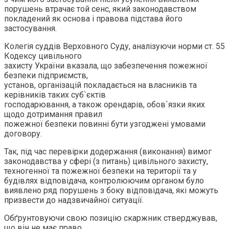
порушень втрачає той сенс, який законодавством
покладений як основа і правова підстава його
застосування.
Колегія суддів Верховного Суду, аналізуючи норми ст. 55
Кодексу цивільного
захисту України вказала, що забезпечення пожежної
безпеки підприємств,
установ, організацій покладається на власників та
керівників таких суб`єктів
господарювання, а також орендарів, обов`язки яких
щодо дотримання правил
пожежної безпеки повинні бути узгоджені умовами
договору.
Так, під час перевірки додержання (виконання) вимог
законодавства у сфері (з питань) цивільного захисту,
техногенної та пожежної безпеки на території та у
будівлях відповідача, контролюючим органом було
виявлено ряд порушень з боку відповідача, які можуть
призвести до надзвичайної ситуації.
Обґрунтовуючи свою позицію скаржник стверджував,
що він не має право