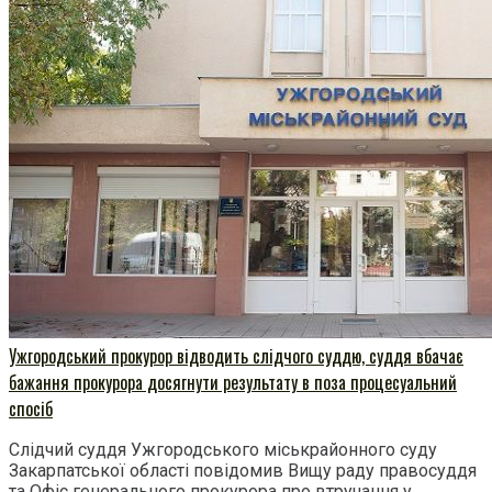
Ужгородський прокурор відводить слідчого суддю, суддя вбачає
бажання прокурора досягнути результату в поза процесуальний
спосіб
Слідчий суддя Ужгородського міськрайонного суду
Закарпатської області повідомив Вищу раду правосуддя
та Офіс генерального прокурора про втручання у