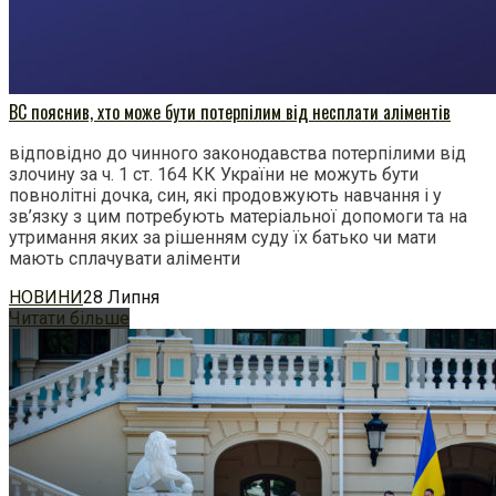
ВС пояснив, хто може бути потерпілим від несплати аліментів
відповідно до чинного законодавства потерпілими від
злочину за ч. 1 ст. 164 КК України не можуть бути
повнолітні дочка, син, які продовжують навчання і у
зв’язку з цим потребують матеріальної допомоги та на
утримання яких за рішенням суду їх батько чи мати
мають сплачувати аліменти
НОВИНИ
28 Липня
Читати більше