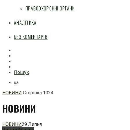
ПРАВООХОРОННІ ОРГАНИ
АНАЛІТИКА
БЕЗ КОМЕНТАРІВ
Facebook
Mail
Telegram
Feed
Пошук
ua
НОВИНИ
Сторінка 1024
Перейти
НОВИНИ
до
змісту
НОВИНИ
29 Липня
Читати більше