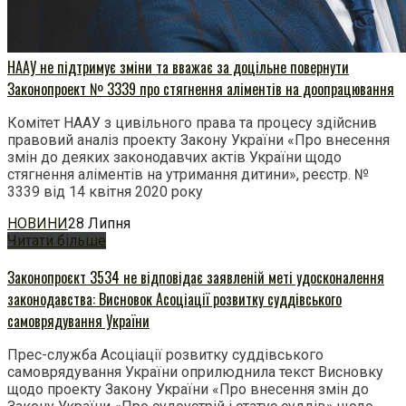
НААУ не підтримує зміни та вважає за доцільне повернути
Законопроект № 3339 про стягнення аліментів на доопрацювання
Комітет НААУ з цивільного права та процесу здійснив
правовий аналіз проекту Закону України «Про внесення
змін до деяких законодавчих актів України щодо
стягнення аліментів на утримання дитини», реєстр. №
3339 від 14 квітня 2020 року
НОВИНИ
28 Липня
Читати більше
Законопроєкт 3534 не відповідає заявленій меті удосконалення
законодавства: Висновок Асоціації розвитку суддівського
самоврядування України
Прес-служба Асоціації розвитку суддівського
самоврядування України оприлюднила текст Висновку
щодо проекту Закону України «Про внесення змін до