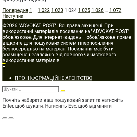
Posts
Попередня
1
…
1 022
1 023
1 024
1 025
1 026
…
1 072
navigation
Наступна
©2026 "ADVOKAT POST". Всі права захищені. При
використанні матеріалів посилання на "ADVOKAT POST"
обов'язкове. Для інтернет-видань – обов`язкове пряме
відкрите для пошукових систем гіперпосилання
безпосередньо на матеріал. Посилання має бути
розміщене незалежно від повного чи часткового
використання матеріалів.
Footer
ПРО ІНФОРМАЦІЙНЕ АГЕНТСТВО
navigation
Шукати:
Почніть набирати ваш пошуковий запит та натисніть
Enter, щоб шукати. Натисніть Esc, щоб відмінити.
Меню