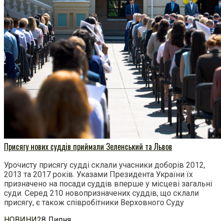
Присягу нових суддів приймали Зеленський та Львов
Урочисту присягу судді склали учасники доборів 2012,
2013 та 2017 років. Указами Президента України їх
призначено на посади суддів вперше у місцеві загальні
суди. Серед 210 новопризначених суддів, що склали
присягу, є також співробітники Верховного Суду
НОВИНИ
28 Липня