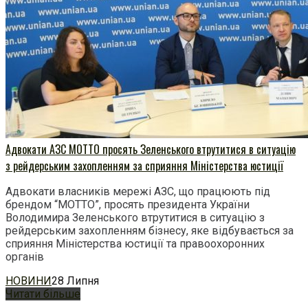
Адвокати АЗС МОТТО просять Зеленського втрутитися в ситуацію
з рейдерським захопленням за сприяння Міністерства юстиції
Адвокати власників мережі АЗС, що працюють під
брендом “МОТТО”, просять президента України
Володимира Зеленського втрутитися в ситуацію з
рейдерським захопленням бізнесу, яке відбувається за
сприяння Міністерства юстиції та правоохоронних
органів
НОВИНИ
28 Липня
Читати більше