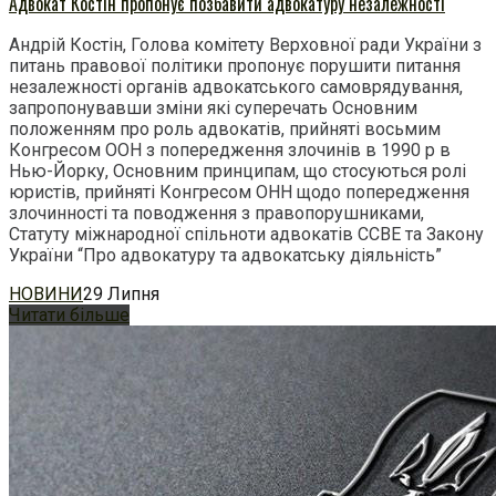
Адвокат Костін пропонує позбавити адвокатуру незалежності
Андрій Костін, Голова комітету Верховної ради України з
питань правової політики пропонує порушити питання
незалежності органів адвокатського самоврядування,
запропонувавши зміни які суперечать Основним
положенням про роль адвокатів, прийняті восьмим
Конгресом ООН з попередження злочинів в 1990 р в
Нью-Йорку, Основним принципам, що стосуються ролі
юристів, прийняті Конгресом ОНН щодо попередження
злочинності та поводження з правопорушниками,
Статуту міжнародної спільноти адвокатів CCBE та Закону
України “Про адвокатуру та адвокатську діяльність”
НОВИНИ
29 Липня
Читати більше