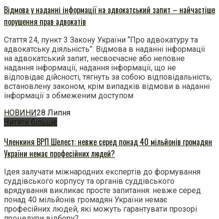
Відмова у наданні інформації на адвокатський запит – найчастіше
порушення прав адвокатів
Стаття 24, пункт 3 Закону України “Про адвокатуру та
адвокатську діяльність”: Відмова в наданні інформації
на адвокатський запит, несвоєчасне або неповне
надання інформації, надання інформації, що не
відповідає дійсності, тягнуть за собою відповідальність,
встановлену законом, крім випадків відмови в наданні
інформації з обмеженим доступом
НОВИНИ
28 Липня
Читати більше
Членкиня ВРП Шелест: невже серед понад 40 мільйонів громадян
України немає професійних людей?
Ідея залучати міжнародних експертів до формування
суддівського корпусу та органів суддівського
врядування викликає просте запитання: невже серед
понад 40 мільйонів громадян України немає
професійних людей, які можуть гарантувати прозорі
процедури відбору?