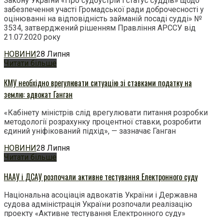
Закону України «Про судоустрій і статус суддів» щодо
забезпечення участі Громадської ради доброчесності у
оцінюванні на відповідність займаній посаді судді» №
3534, затверджений рішенням Правління АРССУ від
21.07.2020 року
НОВИНИ
28 Липня
Читати більше
КМУ необхідно врегулювати ситуацію зі ставками податку на
землю: адвокат Ганган
«Кабінету міністрів слід врегулювати питання розробки
методології розрахунку процентної ставки, розробити
єдиний уніфікований підхід», — зазначає Ганган
НОВИНИ
28 Липня
Читати більше
НААУ і ДСАУ розпочали активне тестування Електронного суду
Національна асоціація адвокатів України і Державна
судова адміністрація України розпочали реалізацію
проекту «Активне тестування Електронного суду»