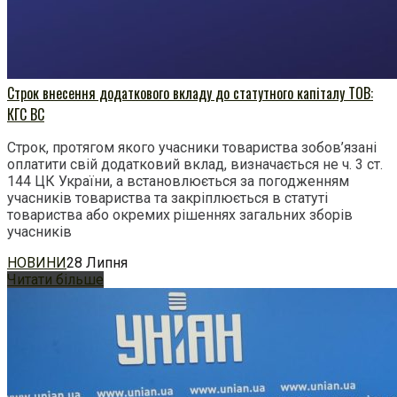
Строк внесення додаткового вкладу до статутного капіталу ТОВ:
КГС ВС
Строк, протягом якого учасники товариства зобов’язані
оплатити свій додатковий вклад, визначається не ч. 3 ст.
144 ЦК України, а встановлюється за погодженням
учасників товариства та закріплюється в статуті
товариства або окремих рішеннях загальних зборів
учасників
НОВИНИ
28 Липня
Читати більше