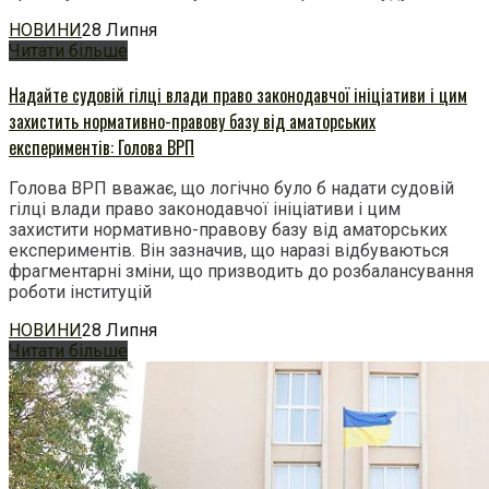
НОВИНИ
28 Липня
Читати більше
Надайте судовій гілці влади право законодавчої ініціативи і цим
захистить нормативно-правову базу від аматорських
експериментів: Голова ВРП
Голова ВРП вважає, що логічно було б надати судовій
гілці влади право законодавчої ініціативи і цим
захистити нормативно-правову базу від аматорських
експериментів. Він зазначив, що наразі відбуваються
фрагментарні зміни, що призводить до розбалансування
роботи інституцій
НОВИНИ
28 Липня
Читати більше