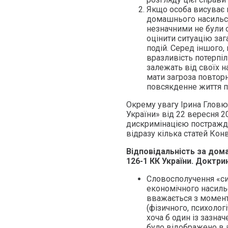
Якщо особа висуває 
домашнього насильст
незначними не були о
оцінити ситуацію заг
подій. Серед іншого
вразливість потерпіл
залежать від своїх н
мати загроза повторн
повсякденне життя п
Окрему увагу Ірина Глов
України» від 22 вересня 2
дискримінацією постражд
відразу кілька статей Кон
Відповідальність за дом
126-1 КК України. Доктри
Словосполучення «си
економічного насильс
вважається з момент
(фізичного, психологі
хоча б один із зазнач
було відображено в а