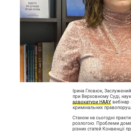
Ірина Гловюк, Заслужений 
при Верховному Суді, наук
адвокатури НААУ
вебінар 
кримінальних правопоруше
Станом на сьогодні практ
розлогою. Проблеми домаш
різних статей Конвенції 