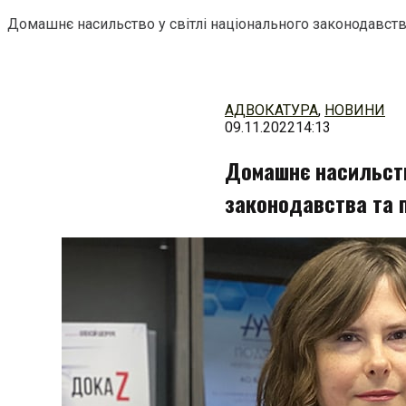
Домашнє насильство у світлі національного законодавств
Перейти
до
змісту
АДВОКАТУРА
,
НОВИНИ
09.11.2022
14:13
Домашнє насильств
законодавства та 