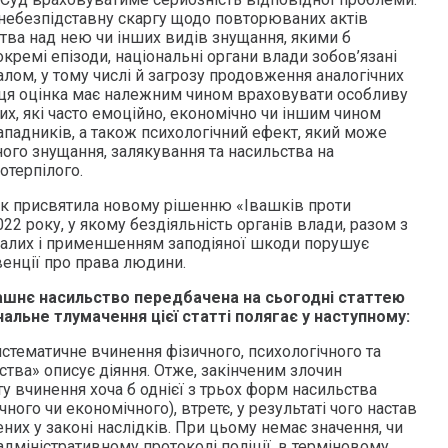
небезпідставну скаргу щодо повторюваних актів
ва над нею чи інших видів знущання, якими б
кремі епізоди, національні органи влади зобов’язані
алом, у тому числі й загрозу продовження аналогічних
, ця оцінка має належним чином враховувати особливу
их, які часто емоційно, економічно чи іншим чином
ападників, а також психологічний ефект, який може
ого знущання, залякування та насильства на
отерпілого.
юк присвятила новому рішенню «Івашків проти
022 року, у якому
бездіяльність органів влади, разом з
алих і применшенням заподіяної шкоди порушує
венції про права людини.
ашнє насильство передбачена на сьогодні статтею
нальне тлумачення цієї статті полягає у наступному:
стематичне вчинення фізичного, психологічного та
тва» описує діяння. Отже, закінченим злочин
у вчинення хоча б однієї з трьох форм насильства
чного чи економічного), втретє, у результаті чого настав
ених у законі наслідків. При цьому немає значення, чи
дміністративному протоколі поліції, в терміновому