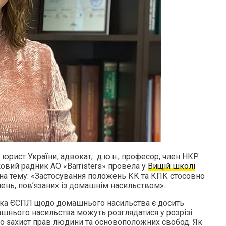
юрист України, адвокат, д.ю.н., професор, член НКР
овий радник АО «Barristers» провела у
Вищій школі
на тему: «Застосування положень КК та КПК стосовно
нь, пов’язаних із домашнім насильством».
ика ЄСПЛ щодо домашнього насильства є досить
нього насильства можуть розглядатися у розрізі
про захист прав людини та основоположних свобод. Як