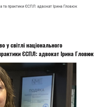
а та практики ЄСПЛ: адвокат Ірина Гловюк
о у світлі національного
практики ЄСПЛ: адвокат Ірина Гловюк