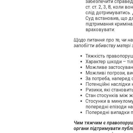
забезпечити справе
ст. ст. 2, 3, 8, коли
слід дотримуватись.
Суд встановив, що дл
підтримання криміна
враховувати:
Щодо питання про те, чи на
запобігти вбивству матері 
Тяжкість правопоруш
Характер шкоди – тіл
Можливе застосуванн
Можливі погрози, вис
За потреба, наперед 
Потенційні наслідки 
Ризики, які становит
Стан стосунків між 
Стосунки в минулому
попередні епізоди на
Попередні випадки п
Чим тяжчим є правопоруш
органи підтримувати публі