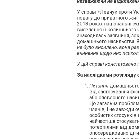
незважаючи на відкликан
У справі «Левчук проти У
повагу до приватного житт
2018 роках національні с
виселення її колишнього чо
знаходилась заявниця, зо
домашнього насильства. Як
не було висилено, вона ра
вчинення щодо них психоло
У цій справі констатовано 
За наслідками розгляду с
Питання
домашнього 
від застосування фіз
або словесного насил
Це загальна проблема
членів, і не завжди о
особистих стосунків
найчастіше стосувати
потерпілими від дом
опосередковано діти 
розгляду цієї справ