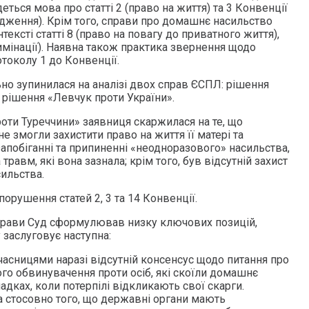
ться мова про статті 2 (право на життя) та 3 Конвенції
дження). Крім того, справи про домашнє насильство
ексті статті 8 (право на повагу до приватного життя),
имінації). Наявна також практика звернення щодо
токолу 1 до Конвенції.
но зупинилася на аналізі двох справ ЄСПЛ: рішення
 рішення «Левчук проти України».
роти Туреччини» заявниця скаржилася на те, що
е змогли захистити право на життя її матері та
апобіганні та припиненні «неодноразового» насильства,
травм, які вона зазнала; крім того, був відсутній захист
ильства.
порушення статей 2, 3 та 14 Конвенції.
прави Суд сформулював низку ключових позицій,
 заслуговує наступна:
сницями наразі відсутній консенсус щодо питання про
го обвинувачення проти осіб, які скоїли домашнє
падках, коли потерпілі відкликають свої скарги.
да стосовно того, що державні органи мають