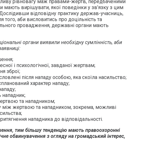
дливу рівновагу маж правами-жертв, передбаченими
 вони мають вирішувати, якої поведінки у зв’язку з цим
 Дослідивши відповідну практику держав-учасниць,
я того, аби висловитись про доцільність та
льного провадження, державні органи мають
ціональні органи виявили необхідну сумлінність, аби
заявниці:
ення;
есної і психологічної, завданої жертвам;
я зброї;
ловлені після нападу особою, яка скоїла насильство;
спланований характер нападу;
нападу;
ь нападник;
жертвою та нападником;
 між жертвою та нападником, зокрема, можливі
сильства;
ритягнення нападника до відповідальності.
ення, тим більшу тенденцію мають правоохоронні
чне обвинувачення з огляду на громадський інтерес,