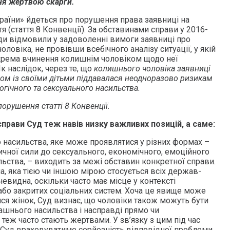
ня жертвою скарги.
країни» йдеться про порушення права заявниці на
я (стаття 8 Конвенції). За обставинами справи у 2016-
уди відмовили у задоволенні вимоги заявниці про
ловіка, не провівши всебічного аналізу ситуації, у якій
крема вчинення колишнім чоловіком щодо неї
 наслідок, через те, що
колишнього чоловіка заявниці
зом із своїми дітьми піддавалася неодноразово ризикам
гічного та сексуального насильства.
порушення статті 8 Конвенції.
прави Суд теж навів низку важливих позицій, а саме:
насильства, яке може проявлятися у різних формах –
ичної сили до сексуального, економічного, емоційного
ьства, – виходить за межі обставин конкретної справи.
, яка тією чи іншою мірою стосується всіх держав-
чевидна, оскільки часто має місце у контексті
 або закритих соціальних систем. Хоча це явище може
ся жінок, Суд визнає, що чоловіки також можуть бути
ашнього насильства і насправді прямо чи
теж часто стають жертвами. У зв’язку з цим під час
и Суд враховуватиме серйозність відповідної проблеми.