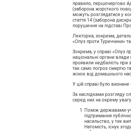
правило, першочергово йде
(заборона жорсткого пово
можуть розглядатися у конт
стаття 14 (заборона дискр
порушення на підставі Про
Лекторка, зокрема, деталь
«Опуз проти Туреччини» та
Зокрема, у справі «Опуз п
національні органи влади н
проявили недбалість при з
так само погроз смертю та 
жінок від домашнього нас
У цій справі було визнане 
За наслідками розгляду с
серед них на окрему увагу
Поміж державами-уча
підтримання публічно
насильство, у тих ви
Натомість, існує зго