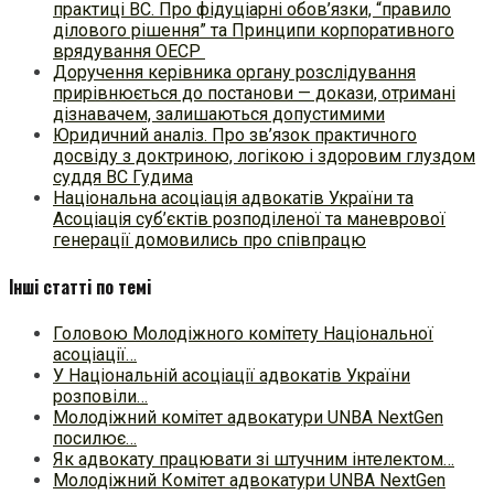
практиці ВC. Про фідуціарні обов’язки, “правило
ділового рішення” та Принципи корпоративного
врядування ОЕСР
Доручення керівника органу розслідування
прирівнюється до постанови — докази, отримані
дізнавачем, залишаються допустимими
Юридичний аналіз. Про зв’язок практичного
досвіду з доктриною, логікою і здоровим глуздом
суддя ВС Гудима
Національна асоціація адвокатів України та
Асоціація суб’єктів розподіленої та маневрової
генерації домовились про співпрацю
Інші статті по темі
Головою Молодіжного комітету Національної
асоціації…
У Національній асоціації адвокатів України
розповіли…
Молодіжний комітет адвокатури UNBA NextGen
посилює…
Як адвокату працювати зі штучним інтелектом…
Молодіжний Комітет адвокатури UNBA NextGen