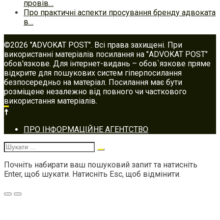
провів…
Про практичні аспекти просування бренду адвоката
в…
©2026 "ADVOKAT POST". Всі права захищені. При
використанні матеріалів посилання на "ADVOKAT POST"
обов'язкове. Для інтернет-видань – обов`язкове пряме
відкрите для пошукових систем гіперпосилання
безпосередньо на матеріал. Посилання має бути
розміщене незалежно від повного чи часткового
використання матеріалів.
Footer
ПРО ІНФОРМАЦІЙНЕ АГЕНТСТВО
navigation
Шукати:
Почніть набирати ваш пошуковий запит та натисніть
Enter, щоб шукати. Натисніть Esc, щоб відмінити.
Меню