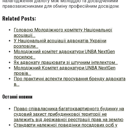
налагодження діалогу між молоддю та досвідченими
правозахисниками для обміну професійним досвідом.
Related Posts:
Головою Молодіжного комітету Національної
асоціації…
У Національній асоціації адвокатів України
розповіли…
Молодіжний комітет адвокатури UNBA NextGen
посилює…
Як адвокату працювати зі штучним інтелектом…
Молодіжний Комітет адвокатури UNBA NextGen
провів…
Про практичні аспекти просування бренду адвоката
в…
Останні новини
Право співвласника багатоквартирного будинку на
судовий захист прибудинкової території не
залежить від державної реєстрації прав на землю
Стандарти належної поведінки посадових осіб у