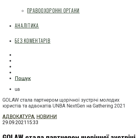
ПРАВООХОРОННІ ОРГАНИ
АНАЛІТИКА
БЕЗ КОМЕНТАРІВ
Facebook
Mail
Telegram
Feed
Пошук
ua
GOLAW стала партнером щорічної зустрічі молодих
юристів та адвокатів UNBA NextGen на Gathering 2021
Перейти
АДВОКАТУРА
,
НОВИНИ
до
29.09.2021
15:33
змісту
GOLAW стала партнером щорічної зустрічі