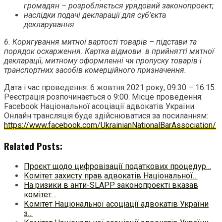
громадян – розробляється урядовий законопроект;
наслідки подачі декларації для суб’єкта
декларування.
6. Коригування митної вартості товарів – підстави та
порядок оскарження. Картка відмови в прийнятті митної
декларації, митному оформленні чи пропуску товарів і
транспортних засобів комерційного призначення.
Дата і час проведення: 6 жовтня 2021 року, 09:30 – 16:15.
Реєстрація розпочинається о 9:00. Місце проведення:
Facebook Національної асоціації адвокатів України.
Онлайн трансляція буде здійснюватися за посиланням:
https://www.facebook.com/UkrainianNationalBarAssociation/
Related Posts:
Проєкт щодо цифровізації податкових процедур…
Комітет захисту прав адвокатів Національної…
На ризики в анти-SLAPP законопроєкті вказав
комітет…
Комітет Національної асоціації адвокатів України
з…