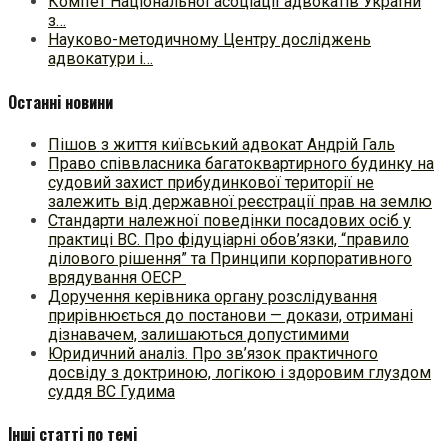
Комітет Національної асоціації адвокатів України
з…
Науково-методичному Центру досліджень
адвокатури і…
Останні новини
Пішов з життя київський адвокат Андрій Галь
Право співвласника багатоквартирного будинку на
судовий захист прибудинкової території не
залежить від державної реєстрації прав на землю
Стандарти належної поведінки посадових осіб у
практиці ВC. Про фідуціарні обов’язки, “правило
ділового рішення” та Принципи корпоративного
врядування ОЕСР
Доручення керівника органу розслідування
прирівнюється до постанови — докази, отримані
дізнавачем, залишаються допустимими
Юридичний аналіз. Про зв’язок практичного
досвіду з доктриною, логікою і здоровим глуздом
суддя ВС Гудима
Інші статті по темі