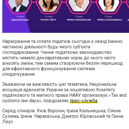
Нарахування та сплата податків сьогодні є невід’ємною
частиною діяльності будь-якого суб’єкта
господарювання. Чинне податкове законодавство
містить чимало декларативних норм, до нього часто
вносять зміни, тим самим створюючи безліч перешкод
для ефективного функціонування системи
оподаткування.
Зважаючи на важливість цієї тематики, Національна
асоціація адвокатів України за ініціативою Комітету
податкового та митного права НААУ організовує «Tax and
customs law days», повідомляє
прес-служба
.
Серед спікерів: Яків Воронін, Ірина Кальницька, Олена
Сулима, Ірина Нараєвська, Дмитро Юровський та Ганна
Леус.