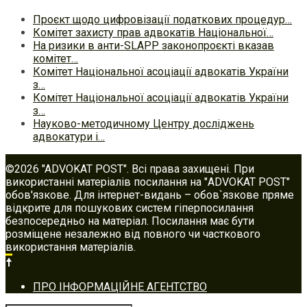
Проєкт щодо цифровізації податкових процедур…
Комітет захисту прав адвокатів Національної…
На ризики в анти-SLAPP законопроєкті вказав
комітет…
Комітет Національної асоціації адвокатів України
з…
Комітет Національної асоціації адвокатів України
з…
Науково-методичному Центру досліджень
адвокатури і…
©2026 "ADVOKAT POST". Всі права захищені. При
використанні матеріалів посилання на "ADVOKAT POST"
обов'язкове. Для інтернет-видань – обов`язкове пряме
відкрите для пошукових систем гіперпосилання
безпосередньо на матеріал. Посилання має бути
розміщене незалежно від повного чи часткового
використання матеріалів.
Footer
ПРО ІНФОРМАЦІЙНЕ АГЕНТСТВО
navigation