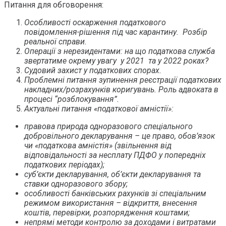
Питання для обговорення:
Особливості оскарження податкового
повідомлення-рішення під час карантину. Розбір
реальної справи.
Операції з нерезидентами: на що податкова служба
звертатиме окрему увагу у 2021 та у 2022 роках?
Судовий захист у податкових спорах.
Проблемні питання зупинення реєстрації податкових
накладних/розрахунків коригувань. Роль адвоката в
процесі “розблокування”.
Актуальні питання «податкової амністії»:
правова природа одноразового спеціального
добровільного декларування – це право, обов’язок
чи «податкова амністія» (звільнення від
відповідальності за несплату ПДФО у попередніх
податкових періодах);
суб’єкти декларування, об’єкти декларування та
ставки одноразового збору;
особливості банківських рахунків зі спеціальним
режимом використання – відкриття, внесення
коштів, перевірки, розпорядження коштами;
непрямі методи контролю за доходами і витратами