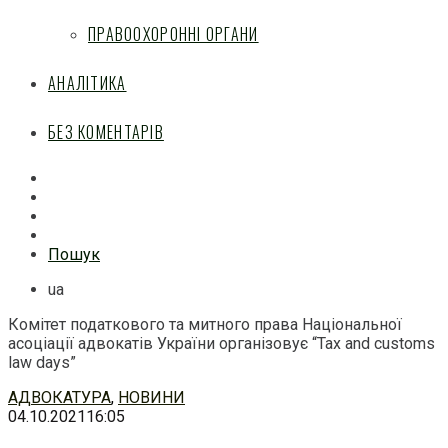
ПРАВООХОРОННІ ОРГАНИ
АНАЛІТИКА
БЕЗ КОМЕНТАРІВ
Facebook
Mail
Telegram
Feed
Пошук
ua
Комітет податкового та митного права Національної
асоціації адвокатів України організовує “Tax and customs
law days”
Перейти
АДВОКАТУРА
,
НОВИНИ
до
04.10.2021
16:05
змісту