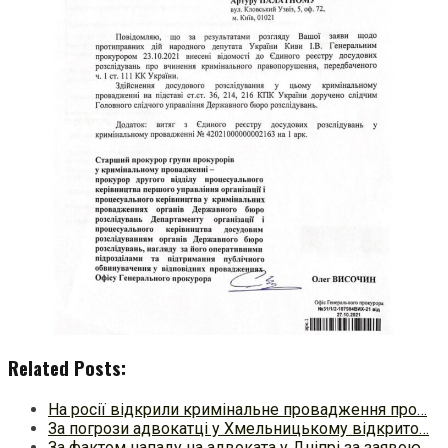
Related Posts:
На росії відкрили кримінальне провадження про…
За погрози адвокатці у Хмельницькому відкрито…
За фактом нападу на адвоката у Дніпрі за заявою…