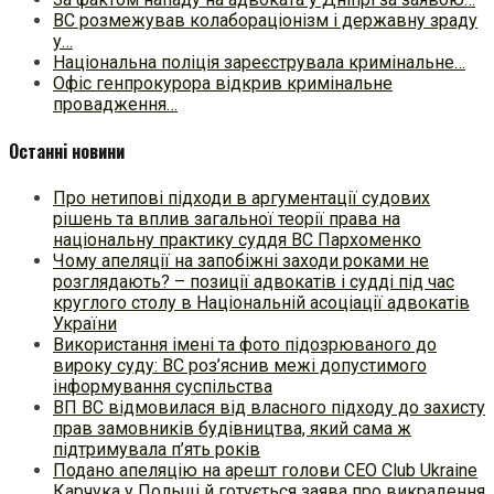
ВС розмежував колабораціонізм і державну зраду
у…
Національна поліція зареєструвала кримінальне…
Офіс генпрокурора відкрив кримінальне
провадження…
Останні новини
Про нетипові підходи в аргументації судових
рішень та вплив загальної теорії права на
національну практику суддя ВС Пархоменко
Чому апеляції на запобіжні заходи роками не
розглядають? – позиції адвокатів і судді під час
круглого столу в Національній асоціації адвокатів
України
Використання імені та фото підозрюваного до
вироку суду: ВС роз’яснив межі допустимого
інформування суспільства
ВП ВС відмовилася від власного підходу до захисту
прав замовників будівництва, який сама ж
підтримувала п’ять років
Подано апеляцію на арешт голови CEO Club Ukraine
Карчука у Польщі й готується заява про викрадення