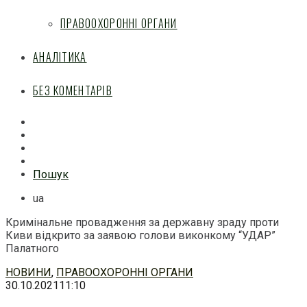
ПРАВООХОРОННІ ОРГАНИ
АНАЛІТИКА
БЕЗ КОМЕНТАРІВ
Facebook
Mail
Telegram
Feed
Пошук
ua
Кримінальне провадження за державну зраду проти
Киви відкрито за заявою голови виконкому “УДАР”
Палатного
Перейти
НОВИНИ
,
ПРАВООХОРОННІ ОРГАНИ
до
30.10.2021
11:10
змісту