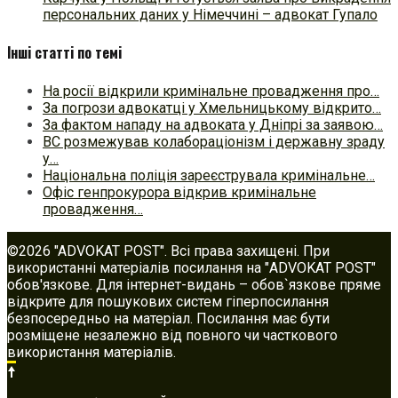
персональних даних у Німеччині – адвокат Гупало
Інші статті по темі
На росії відкрили кримінальне провадження про…
За погрози адвокатці у Хмельницькому відкрито…
За фактом нападу на адвоката у Дніпрі за заявою…
ВС розмежував колабораціонізм і державну зраду
у…
Національна поліція зареєструвала кримінальне…
Офіс генпрокурора відкрив кримінальне
провадження…
©2026 "ADVOKAT POST". Всі права захищені. При
використанні матеріалів посилання на "ADVOKAT POST"
обов'язкове. Для інтернет-видань – обов`язкове пряме
відкрите для пошукових систем гіперпосилання
безпосередньо на матеріал. Посилання має бути
розміщене незалежно від повного чи часткового
використання матеріалів.