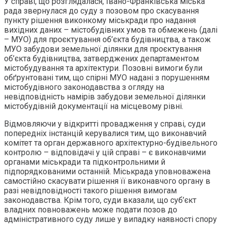
У справі, що розглядалася, Івано-Франківська міська
рада звернулася до суду з позовом про скасування
пункту рішення виконкому міськради про надання
вихідних даних – містобудівних умов та обмежень (далі
– МУО) для проєктування об’єкта будівництва, а також
МУО забудови земельної ділянки для проєктування
об’єкта будівництва, затверджених департаментом
містобудування та архітектури. Позовні вимоги були
обґрунтовані тим, що спірні МУО надані з порушенням
містобудівного законодавства з огляду на
невідповідність намірів забудови земельної ділянки
містобудівній документації на місцевому рівні.
Відмовляючи у відкритті провадження у справі, суди
попередніх інстанцій керувалися тим, що виконавчий
комітет та орган державного архітектурно-будівельного
контролю – відповідачі у цій справі – є виконавчими
органами міськради та підконтрольними й
підпорядкованими останній. Міськрада уповноважена
самостійно скасувати рішення її виконавчого органу в
разі невідповідності такого рішення вимогам
законодавства. Крім того, суди вказали, що суб’єкт
владних повноважень може подати позов до
адміністративного суду лише у випадку наявності спору