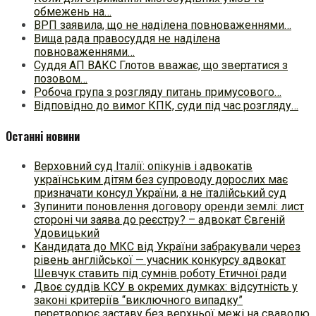
обмежень на…
ВРП заявила, що не наділена повноваженнями…
Вища рада правосуддя не наділена
повноваженнями…
Суддя АП ВАКС Глотов вважає, що звертатися з
позовом…
Робоча група з розгляду питань примусового…
Відповідно до вимог КПК, суди під час розгляду…
Останні новини
Верховний суд Італії: опікунів і адвокатів
українським дітям без супроводу дорослих має
призначати консул України, а не італійський суд
Зупинити поновлення договору оренди землі: лист
стороні чи заява до реєстру? – адвокат Євгеній
Удовицький
Кандидата до МКС від України забракували через
рівень англійської — учасник конкурсу адвокат
Шевчук ставить під сумнів роботу Етичної ради
Двоє суддів КСУ в окремих думках: відсутність у
законі критеріїв “виключного випадку”
перетворює заставу без верхньої межі на сваволю