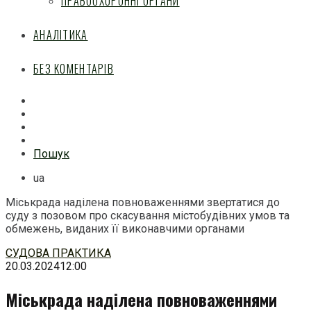
ПРАВООХОРОННІ ОРГАНИ
АНАЛІТИКА
БЕЗ КОМЕНТАРІВ
Facebook
Mail
Telegram
Feed
Пошук
ua
Міськрада наділена повноваженнями звертатися до
суду з позовом про скасування містобудівних умов та
обмежень, виданих її виконавчими органами
Перейти
СУДОВА ПРАКТИКА
до
20.03.2024
12:00
змісту
Міськрада наділена повноваженнями