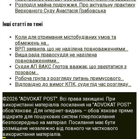
Розподіл майна подружжя. Про актуальну практику
Верховного Суду Анастасія Грабовська
Інші статті по темі
Коли для отримання містобудівних умов та
обмежень на…
ВРП заявила, що не наділена повноваженнями…
Вища рада правосуддя не наділена
повноваженнями…
Суддя АП ВАКС Глотов вважає, що звертатися з
позовом…
Робоча група з розгляду питань примусового…
Відповідно до вимог КПК, суди під час розгляду…
©2026 "ADVOKAT POST". Всі права захищені. При
використанні матеріалів посилання на "ADVOKAT POST"
обов'язкове. Для інтернет-видань – обов`язкове пряме
відкрите для пошукових систем гіперпосилання
безпосередньо на матеріал. Посилання має бути
розміщене незалежно від повного чи часткового
використання матеріалів.