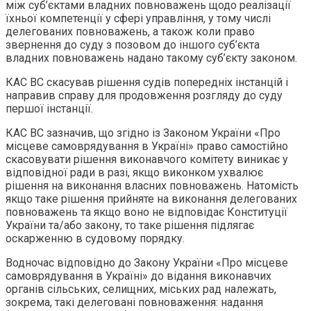
між суб’єктами владних повноважень щодо реалізації
їхньої компетенції у сфері управління, у тому числі
делегованих повноважень, а також коли право
звернення до суду з позовом до іншого суб’єкта
владних повноважень надано такому суб’єкту законом.
КАС ВС скасував рішення судів попередніх інстанцій і
направив справу для продовження розгляду до суду
першої інстанції.
КАС ВС зазначив, що згідно із Законом України «Про
місцеве самоврядування в Україні» право самостійно
скасовувати рішення виконавчого комітету виникає у
відповідної ради в разі, якщо виконком ухвалює
рішення на виконання власних повноважень. Натомість
якщо таке рішення прийняте на виконання делегованих
повноважень та якщо воно не відповідає Конституції
України та/або закону, то таке рішення підлягає
оскарженню в судовому порядку.
Водночас відповідно до Закону України «Про місцеве
самоврядування в Україні» до відання виконавчих
органів сільських, селищних, міських рад належать,
зокрема, такі делеговані повноваження: надання