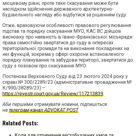
місцевому рівні, проте таке скасування може бути
наслідком здійснення державного архітектурно-
будівельного нагляду або відбутися за рішенням суду.
Отже, враховуючи особливості правового регулювання
підстав та порядку скасування МУО, КАС ВС дійшов
висновку про наявність в Івано-Франківської міськради
права самостійно звертатися до суду в інтересах
територіальної громади та на виконання покладених на
неї функцій, зокрема у сфері охорони встановленого
порядку планування та забудови території, звертатися до
суду з позовом про скасування МУО.
Постанова Верховного Суду від 23 лютого 2024 року у
справі № 300/2289/23 (адміністративне провадження №
К/990/38289/23) –
https://reyestr.court.gov.ua/Review/117213839
.
Аби першими отримувати новини, підпишіться
на
телеграм-канал ADVOKAT POST
.
Related Posts:
Коли для отримання містобудівних умов та