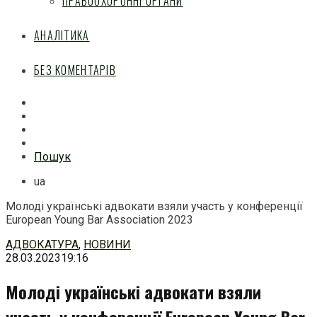
ПРАВООХОРОННІ ОРГАНИ
АНАЛІТИКА
БЕЗ КОМЕНТАРІВ
Facebook
Mail
Telegram
Feed
Пошук
ua
Молоді українські адвокати взяли участь у конференції
European Young Bar Association 2023
Перейти
АДВОКАТУРА
,
НОВИНИ
до
28.03.2023
19:16
змісту
Молоді українські адвокати взяли
участь у конференції European Young Bar