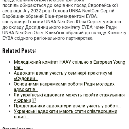
поспіль обираються до керівних посад Європейської
асоціації. А у 2022 році Голова UNBA NextGen Сергій
Барбашин обраний Віце-президентом EYBA;
заступниця Голови UNBA NextGen Юлія Сергет увійшла
до складу Дослідницького комітету EYBA; член Ради
UNBA NextGen Олег Клим’юк обраний до складу Комітету
EYBA східного регіонального партнерства.
Related Posts:
Молодіжний комітет НААУ спільно з European Young
Bar…
Адвокати взяли участь у семінарі-практикумі
«Судовий…
Основними напрямками роботи Ради молодих
адвокатів…
Як українські адвокати можуть пройти стажування
у Франції?
Представники адвокатури взяли участь у роботі…
Українські адвокати мають стати співтворцями
нової…