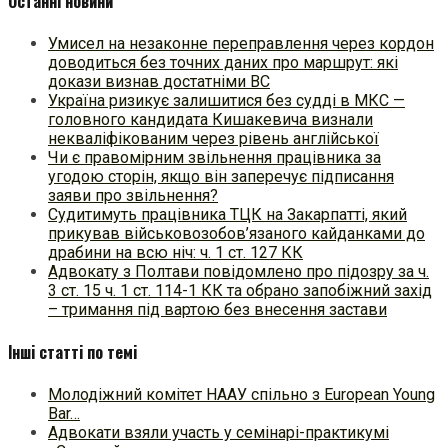
Останні новини
Умисел на незаконне переправлення через кордон
доводиться без точних даних про маршрут: які
докази визнав достатніми ВС
Україна ризикує залишитися без судді в МКС —
головного кандидата Кишакевича визнали
некваліфікованим через рівень англійської
Чи є правомірним звільнення працівника за
угодою сторін, якщо він заперечує підписання
заяви про звільнення?
Судитимуть працівника ТЦК на Закарпатті, який
прикував військовозобов’язаного кайданками до
драбини на всю ніч: ч. 1 ст. 127 КК
Адвокату з Полтави повідомлено про підозру за ч.
3 ст. 15 ч. 1 ст. 114-1 КК та обрано запобіжний захід
– тримання під вартою без внесення застави
Інші статті по темі
Молодіжний комітет НААУ спільно з European Young
Bar…
Адвокати взяли участь у семінарі-практикумі