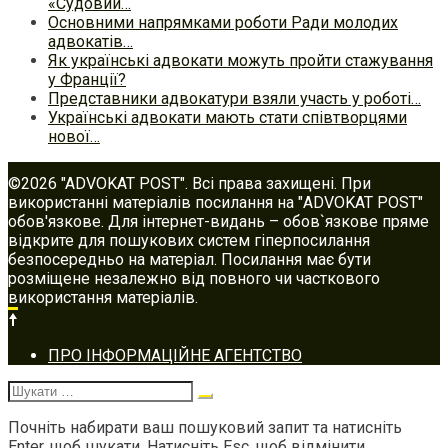
«Судовий…
Основними напрямками роботи Ради молодих
адвокатів…
Як українські адвокати можуть пройти стажування
у Франції?
Представники адвокатури взяли участь у роботі…
Українські адвокати мають стати співтворцями
нової…
©2026 "ADVOKAT POST". Всі права захищені. При
використанні матеріалів посилання на "ADVOKAT POST"
обов'язкове. Для інтернет-видань – обов`язкове пряме
відкрите для пошукових систем гіперпосилання
безпосередньо на матеріал. Посилання має бути
розміщене незалежно від повного чи часткового
використання матеріалів.
Footer
ПРО ІНФОРМАЦІЙНЕ АГЕНТСТВО
navigation
Шукати:
Почніть набирати ваш пошуковий запит та натисніть
Enter, щоб шукати. Натисніть Esc, щоб відмінити.