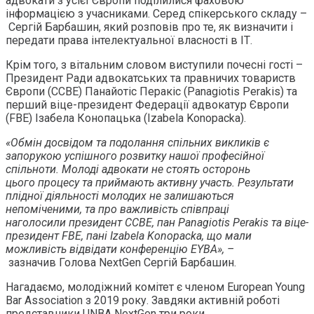
адвокати з усієї Європи поділилися фаховою
інформацією з учасниками. Серед спікерського складу –
Сергій Барбашин, який розповів про те, як визначити і
передати права інтелектуальної власності в ІТ.
Крім того, з вітальним словом виступили почесні гості –
Президент Ради адвокатських та правничих товариств
Європи (CCBE) Панайотіс Перакіс (Panagiotis Perakis) та
перший віце-президент Федерації адвокатур Європи
(FBE) Ізабела Конопацька (Izabela Konopacka).
«Обмін досвідом та подолання спільних викликів є
запорукою успішного розвитку
нашої професійної
спільноти. Молоді адвокати не стоять осторонь
цього
процесу та приймають активну участь. Результати
плідної діяльності молодих
не залишаються
непоміченими, та про важливість співпраці
наголосили
президент CCBE, пан Panagiotis Perakis та віце-
президент FBE, пані Izabela
Konopacka, що мали
можливість відвідати конференцію EYBA», –
зазначив Голова NextGen Сергій Барбашин.
Нагадаємо, молодіжний комітет є членом European Young
Bar Association з 2019 року. Завдяки активній роботі
представники UNBA NextGen три роки