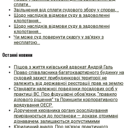
сплати…
Звільнення від сплати судового збору у спорах,…
Щодо наслідків відмови суду в задоволенні
клопотання…
Щодо наслідків відмови суду в задоволенні
клопотання…
Чи може суд повернути скаргу у зв’язку з
несплатою…
Останні новини
Пішов з життя київський адвокат Андрій Галь
Право співвласника багатоквартирного будинку на
судовий захист прибудинкової території не
залежить від державної реєстрації прав на землю
Стандарти належної поведінки посадових осіб у
практиці ВC. Про фідуціарні обов’язки, “правило
ділового рішення” та Принципи корпоративного
врядування ОЕСР
Доручення керівника органу розслідування
прирівнюється до постанови — докази, отримані
дізнавачем, залишаються допустимими
Юридичний аналіз. Про зв’язок практичного