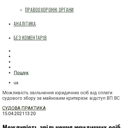
ПРАВООХОРОННІ ОРГАНИ
АНАЛІТИКА
БЕЗ КОМЕНТАРІВ
Facebook
Mail
Telegram
Feed
Пошук
ua
Можливість звільнення юридичних осіб від сплати
судового збору за майновим критерієм: відступ ВП ВС
Перейти
СУДОВА ПРАКТИКА
до
15.04.2021
13:20
змісту
Можливість звільнення юридичних осіб