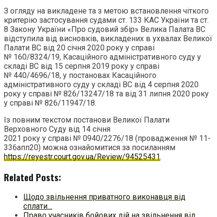
З огляду на викладене та з метою встановлення чіткого
критерію застосування судами ст. 133 КАС України та ст.
8 Закону України «Про судовий збір» Велика Палата ВС
відступила від висновків, викладених в ухвалах Великої
Палати ВС від 20 січня 2020 року у справі
№ 160/8324/19, Касаційного адміністративного суду у
складі ВС від 15 серпня 2019 року у справі
№ 440/4696/18, у постановах Касаційного
адміністративного суду у складі ВС від 4 серпня 2020
року у справі № 826/13247/18 та від 31 липня 2020 року
у справі № 826/11947/18.
Із повним текстом постанови Великої Палати
Верховного Суду від 14 січня
2021 року у справі № 0940/2276/18 (провадження № 11-
336апп20) можна ознайомитися за посиланням
https://reyestr.court.gov.ua/Review/94525431
.
Related Posts:
Щодо звільнення приватного виконавця від
сплати…
Право учасників бойових дій на звільнення від