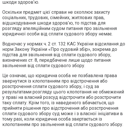
шкоди здоров’ю.
Оскільки предмет цієї справи не охоплює захисту
соціальних, трудових, сімейних, житлових прав,
відшкодування шкоди здоров’ю, то підстав для
розгляду апеляційним судом питання про звільнення
юридичної особи від сплати судового збору немає.
Водночас у нормах ч. 2 ст. 132 КАС України відсилання до
норм Закону України «Про судовий збір», зокрема до
підстав для звільнення від сплати судового збору,
визначених ст. 8, передбачене лише щодо питання
звільнення від сплати судового збору.
Це означає, що юридична особа не позбавлена права
звернутися із клопотанням про відстрочення або
розстрочення сплати судового збору, і суд за
результатами розгляду цього клопотання не обмежений
у праві на власний розсуд відстрочити або розстрочити
таку сплату. Крім того, із наведеного вбачається, що
прийняти рішення про відстрочення або розстрочення
сплати судового збору суд може і з власної ініціативи в
тому разі, коли юридична особа звертається із
клопотанням про звільнення від сплати судового збору.