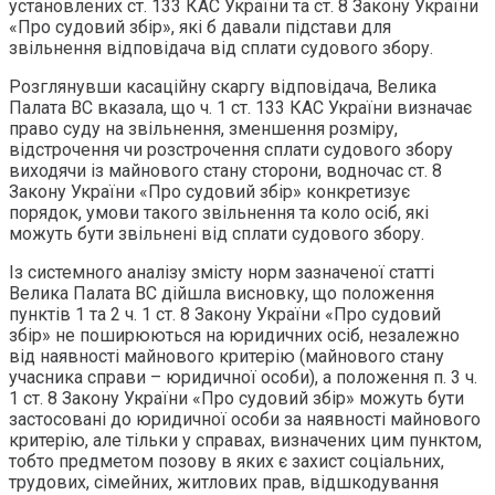
установлених ст. 133 КАС України та ст. 8 Закону України
«Про судовий збір», які б давали підстави для
звільнення відповідача від сплати судового збору.
Розглянувши касаційну скаргу відповідача, Велика
Палата ВС вказала, що ч. 1 ст. 133 КАС України визначає
право суду на звільнення, зменшення розміру,
відстрочення чи розстрочення сплати судового збору
виходячи із майнового стану сторони, водночас ст. 8
Закону України «Про судовий збір» конкретизує
порядок, умови такого звільнення та коло осіб, які
можуть бути звільнені від сплати судового збору.
Із системного аналізу змісту норм зазначеної статті
Велика Палата ВС дійшла висновку, що положення
пунктів 1 та 2 ч. 1 ст. 8 Закону України «Про судовий
збір» не поширюються на юридичних осіб, незалежно
від наявності майнового критерію (майнового стану
учасника справи – юридичної особи), а положення п. 3 ч.
1 ст. 8 Закону України «Про судовий збір» можуть бути
застосовані до юридичної особи за наявності майнового
критерію, але тільки у справах, визначених цим пунктом,
тобто предметом позову в яких є захист соціальних,
трудових, сімейних, житлових прав, відшкодування