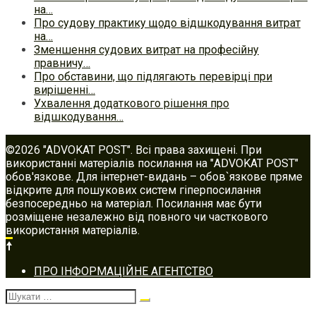
на…
Про судову практику щодо відшкодування витрат
на…
Зменшення судових витрат на професійну
правничу…
Про обставини, що підлягають перевірці при
вирішенні…
Ухвалення додаткового рішення про
відшкодування…
©2026 "ADVOKAT POST". Всі права захищені. При
використанні матеріалів посилання на "ADVOKAT POST"
обов'язкове. Для інтернет-видань – обов`язкове пряме
відкрите для пошукових систем гіперпосилання
безпосередньо на матеріал. Посилання має бути
розміщене незалежно від повного чи часткового
використання матеріалів.
Footer
ПРО ІНФОРМАЦІЙНЕ АГЕНТСТВО
navigation
Шукати: