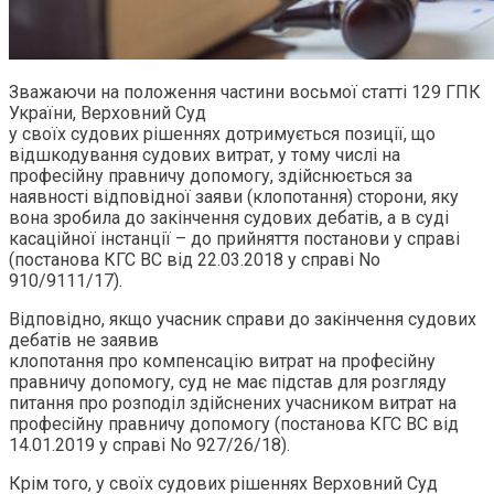
Зважаючи на положення частини восьмої статті 129 ГПК
України, Верховний Суд
у своїх судових рішеннях дотримується позиції, що
відшкодування судових витрат, у тому числі на
професійну правничу допомогу, здійснюється за
наявності відповідної заяви (клопотання) сторони, яку
вона зробила до закінчення судових дебатів, а в суді
касаційної інстанції – до прийняття постанови у справі
(постанова КГС ВС від 22.03.2018 у справі No
910/9111/17).
Відповідно, якщо учасник справи до закінчення судових
дебатів не заявив
клопотання про компенсацію витрат на професійну
правничу допомогу, суд не має підстав для розгляду
питання про розподіл здійснених учасником витрат на
професійну правничу допомогу (постанова КГС ВС від
14.01.2019 у справі No 927/26/18).
Крім того, у своїх судових рішеннях Верховний Суд