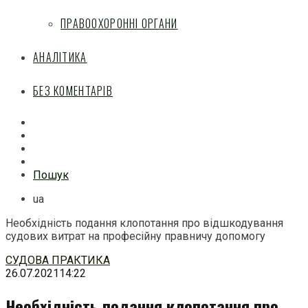
ПРАВООХОРОННІ ОРГАНИ
АНАЛІТИКА
БЕЗ КОМЕНТАРІВ
Facebook
Mail
Telegram
Feed
Пошук
ua
Необхідність подання клопотання про відшкодування
судових витрат на професійну правничу допомогу
Перейти
СУДОВА ПРАКТИКА
до
26.07.2021
14:22
змісту
Необхідність подання клопотання про