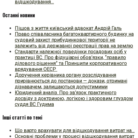
відшкодування…
Останні новини
Пішов з життя київський адвокат Андрій Галь
Право співвласника багатоквартирного будинку на
судовий захист прибудинкової території не
залежить від державної реєстрації прав на землю
Стандарти належної поведінки посадових осіб у
практиці ВC. Про фідуціарні обов’язки, “правило
ділового рішення” та Принципи корпоративного
врядування ОЕСР
Доручення керівника органу розслідування
прирівнюється до постанови — докази, отримані
дізнавачем, залишаються допустимими
Юридичний аналіз. Про зв’язок практичного
досвіду з доктриною, логікою і здоровим глуздом
суддя ВС Гудима
Інші статті по темі
Що варто врахувати для відшкодування витрат на…
Основні проблеми у процесі відшкодування витрат