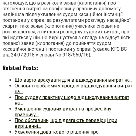
наголошує, що в разі коли заява (клопотання) про
стягнення витрат на професійну правничу допомогу
надійшла після ухвалення судом касаційної інстанції
постанови у справі за результатами розгляду касаційної
скарги, така заява (клопотання) учасника справи не
розглядається, а питання розподілу судових витрат, про
які йдеться у ній, не вирішується з огляду на відсутність
поданої заяви (клопотання) до прийняття судом
касаційної інстанції постанови у справі (ухвала КГС ВС
від 24.07.2018 у справі No 918/560/16).
Related Posts:
Що варто врахувати для відшкодування витрат на…
Основні проблеми у процесі відшкодування витрат
на…
Про судову практику щодо відшкодування витрат
на…
Зменшення судових витрат на професійну
правничу…
Про обставини, що підлягають перевірці при
вирішенні…
Ухвалення додаткового рішення про