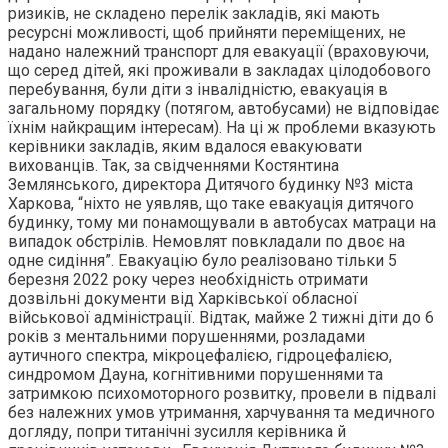
ризиків, не складено перелік закладів, які мають
ресурсні можливості, щоб прийняти переміщених, не
надано належний транспорт для евакуації (враховуючи,
що серед дітей, які проживали в закладах цілодобового
перебування, були діти з інвалідністю, евакуація в
загальному порядку (потягом, автобусами) не відповідає
їхнім найкращим інтересам). На ці ж проблеми вказують
керівники закладів, яким вдалося евакуювати
вихованців. Так, за свідченнями Костянтина
Землянського, директора Дитячого будинку №3 міста
Харкова, “ніхто не уявляв, що таке евакуація дитячого
будинку, тому ми понамощували в автобусах матраци на
випадок обстрілів. Немовлят повкладали по двоє на
одне сидіння”. Евакуацію було реалізовано тільки 5
березня 2022 року через необхідність отримати
дозвільні документи від Харківської обласної
військової адміністрації. Відтак, майже 2 тижні діти до 6
років з ментальними порушеннями, розладами
аутичного спектра, мікроцефалією, гідроцефалією,
синдромом Дауна, когнітивними порушеннями та
затримкою психомоторного розвитку, провели в підвалі
без належних умов утримання, харчування та медичного
догляду, попри титанічні зусилля керівника й