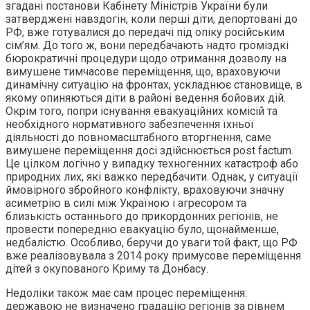
згадані постанови Кабінету Міністрів України були
затверджені навздогін, коли перші діти, депортовані до
РФ, вже готувалися до передачі під опіку російським
сім’ям. До того ж, вони передбачають надто громіздкі
бюрократичні процедури щодо отримання дозволу на
вимушене тимчасове переміщення, що, враховуючи
динамічну ситуацію на фронтах, ускладнює становище, в
якому опиняються діти в районі ведення бойових дій.
Окрім того, попри існування евакуаційних комісій та
необхідного нормативного забезпечення їхньої
діяльності до повномасштабного вторгнення, саме
вимушене переміщення досі здійснюється post factum.
Це цілком логічно у випадку техногенних катастроф або
природних лих, які важко передбачити. Однак, у ситуації
ймовірного збройного конфлікту, враховуючи значну
асиметрію в силі між Україною і агресором та
близькість останнього до прикордонних регіонів, не
провести попередню евакуацію було, щонайменше,
недбалістю. Особливо, беручи до уваги той факт, що РФ
вже реалізовувала з 2014 року примусове переміщення
дітей з окупованого Криму та Донбасу.
Недоліки також має сам процес переміщення:
державою не визначено градацію регіонів за рівнем