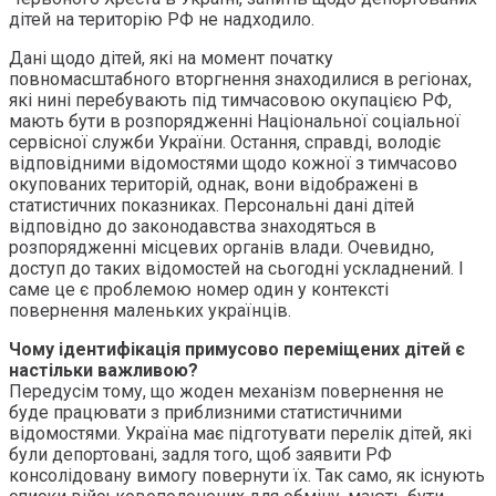
дітей на територію РФ не надходило.
Дані щодо дітей, які на момент початку
повномасштабного вторгнення знаходилися в регіонах,
які нині перебувають під тимчасовою окупацією РФ,
мають бути в розпорядженні Національної соціальної
сервісної служби України. Остання, справді, володіє
відповідними відомостями щодо кожної з тимчасово
окупованих територій, однак, вони відображені в
статистичних показниках. Персональні дані дітей
відповідно до законодавства знаходяться в
розпорядженні місцевих органів влади. Очевидно,
доступ до таких відомостей на сьогодні ускладнений. І
саме це є проблемою номер один у контексті
повернення маленьких українців.
Чому ідентифікація примусово переміщених дітей є
настільки важливою?
Передусім тому, що жоден механізм повернення не
буде працювати з приблизними статистичними
відомостями. Україна має підготувати перелік дітей, які
були депортовані, задля того, щоб заявити РФ
консолідовану вимогу повернути їх. Так само, як існують