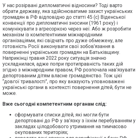
У нас розірвані дипломатичні відносини? Тоді варто
обрати державу, яка здійснюватиме захист українських
громадян в РФ відповідно до статті 45 (с) Віденської
конвенції про дипломатичні зносини (1961 року) і
комунікувати з агресоркою через неї. Або ж розробити
механізм із компетентними міжнародними
організаціями, які свідчать про дуже обмежену, але
готовність Росії виконувати свої зобов’язання в
поверненні українських громадян на Батьківщину.
Наприкінці травня 2022 року ситуація значно
ускладнилася, адже попри протиправність таких дій
згідно з міжнародним правом, РФ розпочала нав’язувати
депортованим дітям власне громадянство. Тож цієї
“довгої тривалості”, про яку вказують уповноважені
українські органи в контексті повернення дітей, бути не
може.
Вже сьогодні компетентним органам слід:
сформувати списки дітей, які могли бути
депортовані до РФ у зв’язку з їхнім перебуванням у
закладах цілодобового утримання на тимчасово
окупованих територіях;