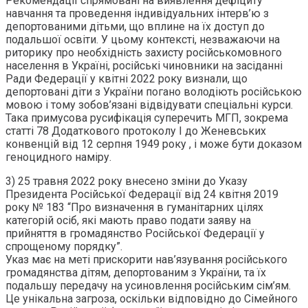
Рекомендації спрямовані на виявлення дефіциту
навчання та проведення індивідуальних інтерв’ю з
депортованими дітьми, що вплине на їх доступ до
подальшої освіти. У цьому контексті, незважаючи на
риторику про необхідність захисту російськомовного
населення в Україні, російські чиновники на засіданні
Ради Федерації у квітні 2022 року визнали, що
депортовані діти з України погано володіють російською
мовою і тому зобов’язані відвідувати спеціальні курси.
Така примусова русифікація суперечить МГП, зокрема
статті 78 Додаткового протоколу І до Женевських
конвенцій від 12 серпня 1949 року , і може бути доказом
геноцидного наміру.
3) 25 травня 2022 року внесено зміни до Указу
Президента Російської Федерації від 24 квітня 2019
року № 183 “Про визначення в гуманітарних цілях
категорій осіб, які мають право подати заяву на
прийняття в громадянство Російської Федерації у
спрощеному порядку”.
Указ має на меті прискорити нав’язування російського
громадянства дітям, депортованим з України, та їх
подальшу передачу на усиновлення російським сім’ям.
Це унікальна загроза, оскільки відповідно до Сімейного