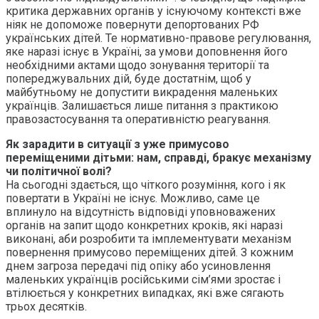
критика державних органів у існуючому контексті вже
ніяк не допоможе повернути депортованих РФ
українських дітей. Те нормативно-правове регулювання,
яке наразі існує в Україні, за умови доповнення його
необхідними актами щодо зонування території та
попереджувальних дій, буде достатнім, щоб у
майбутньому не допустити викрадення маленьких
українців. Залишається лише питання з практикою
правозастосування та оперативністю реагування.
Як зарадити в ситуації з уже примусово
переміщеними дітьми: нам, справді, бракує механізму
чи політичної волі?
На сьогодні здається, що чіткого розуміння, кого і як
повертати в Україні не існує. Можливо, саме це
вплинуло на відсутність відповіді уповноважених
органів на запит щодо конкретних кроків, які наразі
виконані, аби розробити та імплементувати механізм
повернення примусово переміщених дітей. З кожним
днем загроза передачі під опіку або усиновлення
маленьких українців російськими сім’ями зростає і
втілюється у конкретних випадках, які вже сягають
трьох десятків.