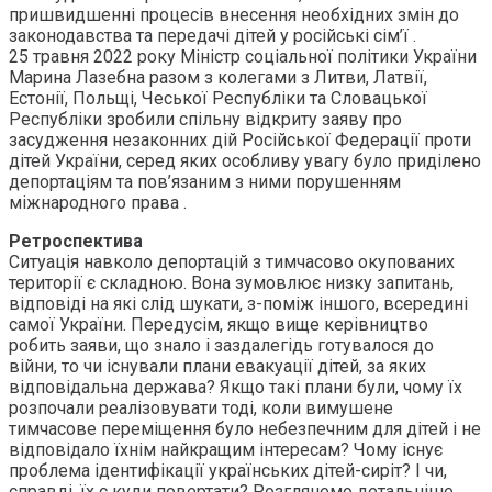
пришвидшенні процесів внесення необхідних змін до
законодавства та передачі дітей у російські сім’ї .
25 травня 2022 року Міністр соціальної політики України
Марина Лазебна разом з колегами з Литви, Латвії,
Естонії, Польщі, Чеської Республіки та Словацької
Республіки зробили спільну відкриту заяву про
засудження незаконних дій Російської Федерації проти
дітей України, серед яких особливу увагу було приділено
депортаціям та пов’язаним з ними порушенням
міжнародного права .
Ретроспектива
Ситуація навколо депортацій з тимчасово окупованих
території є складною. Вона зумовлює низку запитань,
відповіді на які слід шукати, з-поміж іншого, всередині
самої України. Передусім, якщо вище керівництво
робить заяви, що знало і заздалегідь готувалося до
війни, то чи існували плани евакуації дітей, за яких
відповідальна держава? Якщо такі плани були, чому їх
розпочали реалізовувати тоді, коли вимушене
тимчасове переміщення було небезпечним для дітей і не
відповідало їхнім найкращим інтересам? Чому існує
проблема ідентифікації українських дітей-сиріт? І чи,
справді, їх є куди повертати? Розглянемо детальніше.