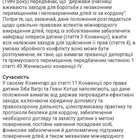
(1989 року) передбачає, що “держави-учасниці
вживають заходів для боротьби з незаконним
переміщенням і неповерненням дітей із-за кордону”.
Попри те, що, зазвичай, дане положення розглядається
щодо цивільно-правових аспектів міжнародного
викрадення дітей, поряд із зобов’язанням забезпечити
найкращі інтереси дитини (стаття 3 Конвенції), вжити
всіх належних заходів для здійснення її прав (стаття 4), в
умовах збройного конфлікту воно може бути
розтлумачене, як таке, що вимагає превенції депортації
та примусового переміщення, передбачених частиною 1
статті 49 Женевської конвенції IV .
Сучасність
У своєму Коментарі до статті 11 Конвенції про права
дитини Зіба Вагрі та Гевін Котце наполягають, що дане
положення вимагає від держав запровадити ефективні
заходи, включаючи юридичну допомогу та
правоохоронну діяльність, цілеспрямовану практику та
протоколи безпеки для кордону, забезпечення
необхідного догляду та захисту дитини з метою
повернення, постійне навчання посадових осіб,
фінансове забезпечення й дипломатичну підтримку
повернення дітей, а також механізми міжнародного