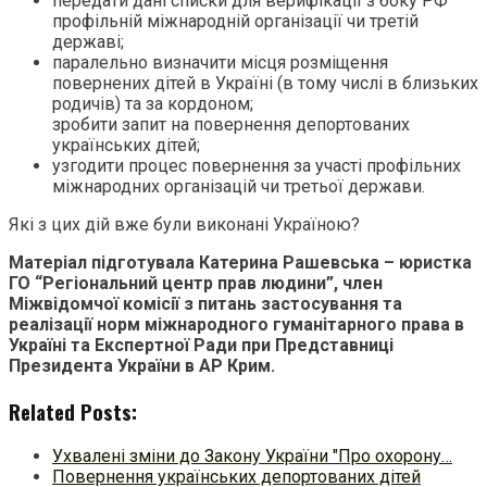
передати дані списки для верифікації з боку РФ
профільній міжнародній організації чи третій
державі;
паралельно визначити місця розміщення
повернених дітей в Україні (в тому числі в близьких
родичів) та за кордоном;
зробити запит на повернення депортованих
українських дітей;
узгодити процес повернення за участі профільних
міжнародних організацій чи третьої держави.
Які з цих дій вже були виконані Україною?
Матеріал підготувала Катерина Рашевська – юристка
ГО “Регіональний центр прав людини”, член
Міжвідомчої комісії з питань застосування та
реалізації норм міжнародного гуманітарного права в
Україні та Експертної Ради при Представниці
Президента України в АР Крим.
Related Posts:
Ухвалені зміни до Закону України "Про охорону…
Повернення українських депортованих дітей