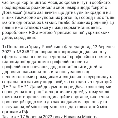
час вище керівництво Росії, зокрема й Путін особисто,
неодноразово розкривали свої наміри щодо “сирот с
Донбасса” (варто зазначити, що діти були викрадені й з
інших тимчасово окупованих регіонів, і серед них є ті, які
мають одного/обох батьків та/або близьких родичів). Ці
плани вже втілюються у низці нормативних актів,
розроблених РФ з метою “привласнення” українських
дітей, серед яких:
1) Постанова Уряду Російської Федерації від 12 березня
2022 р. № 348 “Про порядок координації діяльності у
сфері загальної освіти, середньої професійної освіти та
відповідної додаткової професійної освіти,
професійного навчання, додаткової освіти дітей та
дорослих, навчання, опіки та піклування над
неповнолітніми громадянами, соціального супроводу та
соціального захисту щодо осіб, які походять з територій
ДНР та ЛНР”. Даний документ передбачає різні форми
спрощення інтеграції депортованих дітей, у тому числі
шляхом створення координаційних органів, внесення
пропозицій щодо змін до законодавства про опіку та
піклування, обмін інформацією щодо таких дітей між
органами РФ.
Так, вже 17 березня 2022 року Наказом Міністра