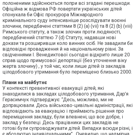
полоненими здійснюється попри всі згадані перешкоди.
Офіційна ж відмова РФ повертати українських дітей
спонукала би Офіс прокурора Міжнародного
кримінального суду інтенсивніше розслідувати воєнні
злочини, передбачені статтями 8 (2) (a) (vii) та 8 (2) (b) (viii)
Римського статуту, а також злочин проти людяності,
передбачений статтею 7 (d) Статуту, надавши нові
докази та розширивши коло винних осіб. Не завадили би
відповідні провадження й на національному рівні. За
свідченнями І. Венедиктової сьогодні відкрито лише 20
справ щодо примусової депортації (без уточнення віку
жертв злочину) , у той час, коли лише дітей із закладів
цілодобового утримання було переміщено близько 2000.
Плани на майбутнє
У контексті превентивної евакуації дітей, які
знаходилися в закладах цілодобового утримання, Дар’я
Герасимчук підтверджує: “Десь, можливо, ми не
допрацювали. Десь військово-цивільні адміністрації, які
відповідають за евакуацію і приймають рішення про
переміщення закладу, були впевнені, що все добре, і
заклад у безпеці. Десь працівники цих закладів не
готові були супроводжувати дітей. Випадки всюди різні, і
є абсолютно індивідуальними” . Очевидно, що надмірна