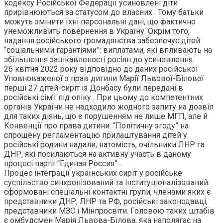
кодексу Російської Федерації усиновлені діти
прирівнюються за статусом до власних . Тому батьки
можуть змінити їхні персональні дані, що фактично
унеможливить повернення в Україну. Окрім того,
надання російського громадянства забезпечує дітей
“соціальними гарантіями”: виплатами, які впливають на
збільшення зацікавленості росіян до усиновлення.
26 квітня 2022 року відповідно до даних російської
Уповноваженої з прав дитини Марії Львової-Білової
перші 27 дітей-сиріт із Донбасу були передані в
російські сім’ї під опіку . При цьому до компетентних
органів України не надходило жодного запиту на дозвіл
для таких діянь, що є порушенням не лише МГП, але й
Конвенції про права дитини. “Політичну згоду” на
спрощену регламентацію прилаштування дітей у
російські родини надали, натомість, очільники ЛНР та
ДНР, які посилаються на активну участь в даному
процесі партії “Единая Россия” .
Процес інтеграції українських сиріт у російське
суспільство синхронізований та інституціоналізований:
сформовані спеціальні контактні групи, членами яких є
представники ДНР, ЛНР та РФ, російські законодавці,
представники МЗС і Мінпросвіти. Головою таких штабів
є омбудсмен Марія Львова-Білова, яка наполягає на