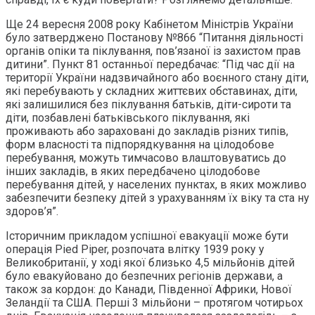
Ще 24 вересня 2008 року Кабінетом Міністрів України
було затверджено Постанову №866 “Питання діяльності
органів опіки та піклування, пов’язаної із захистом прав
дитини”. Пункт 81 останньої передбачає: “Під час дії на
території України надзвичайного або воєнного стану діти,
які перебувають у складних життєвих обставинах, діти,
які залишилися без піклування батьків, діти-сироти та
діти, позбавлені батьківського піклування, які
проживають або зараховані до закладів різних типів,
форм власності та підпорядкування на цілодобове
перебування, можуть тимчасово влаштовуватись до
інших закладів, в яких передбачено цілодобове
перебування дітей, у населених пунктах, в яких можливо
забезпечити безпеку дітей з урахуванням їх віку та ста ну
здоров’я”.
Історичним прикладом успішної евакуації може бути
операція Pied Piper, розпочата влітку 1939 року у
Великобританії, у ході якої близько 4,5 мільйонів дітей
було евакуйовано до безпечних регіонів держави, а
також за кордон: до Канади, Південної Африки, Нової
Зеландії та США. Перші 3 мільйони – протягом чотирьох