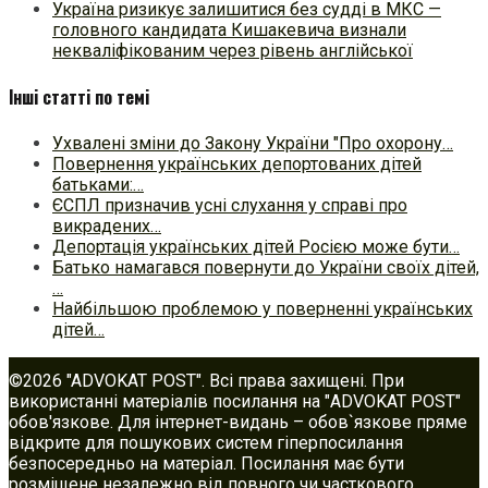
Україна ризикує залишитися без судді в МКС —
головного кандидата Кишакевича визнали
некваліфікованим через рівень англійської
Інші статті по темі
Ухвалені зміни до Закону України "Про охорону…
Повернення українських депортованих дітей
батьками:…
ЄСПЛ призначив усні слухання у справі про
викрадених…
Депортація українських дітей Росією може бути…
Батько намагався повернути до України своїх дітей,
…
Найбільшою проблемою у поверненні українських
дітей…
©2026 "ADVOKAT POST". Всі права захищені. При
використанні матеріалів посилання на "ADVOKAT POST"
обов'язкове. Для інтернет-видань – обов`язкове пряме
відкрите для пошукових систем гіперпосилання
безпосередньо на матеріал. Посилання має бути
розміщене незалежно від повного чи часткового