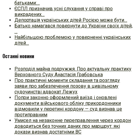
батьками:…
ЄСПЛ призначив усні слухання у справі про
викрадених…
Депортація українських дітей Росією може бути…
Батько намагався повернути до України своїх дітей,
…
Найбільшою проблемою у поверненні українських
дітей…
Останні новини
Розподіл майна подружжя. Про актуальну практику
Верховного Суду Анастасія Грабовська
Про практичні моменти складання та розгляду
заяви про забезпечення позову в цивільному
судочинстві адвокат Лежух
Попри законно оформлений виїзд і оновлені
документи військового обліку прикордонники
відмовили у перетині кордону — суд визнав це
протиправним
Умисел на незаконне переправлення через кордон
доводиться без точних даних про маршрут: які
докази визнав достатніми ВС