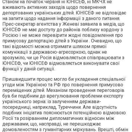
Станом на початок червня ні ЮНІСЕФ, ні МКЧХ не
вживають активних заходів щодо повернення
депортованих українських дітей. ЮНІСЕФ не відповідає
на запити щодо надання інформації з даного питання.
Прес-секретар агентства у Женеві заявила в медіа, що
ЮНІСЕФ не має доступу до районів поблизу кордону з
Росією і не може перевірити жодні повідомлення про
примусову депортацію дітей з України . Очевидно, що
такі відомості можна отримати шляхом прямої
комунікації з державою-агресоркою, однак не
зрозуміло, чи це Росія відмовляється співпрацювати з
ЮНІСЕФ, чи ЮНІСЕФ відмовляється виконувати свої
функції у даній ситуації.
Пришвидшити процес могло би укладення спеціальної
угоди між Україною та РФ про повернення примусово
переміщених дітей. Механізм проведення переговорів
був би подібним до врегулювання проблеми експорту
українського зерна: із залученням держави-
посередниці, наприклад, Туреччини. Але відсутність
подібних ініціатив пояснюється потенційною відмовою
Росії та розірванням дипломатичних відносин між
державами, що, насправді, не перешкоджає
домовленостям з гуманітарних міркувань. Врешті, обмін