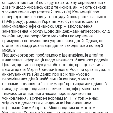
співробітництва . З погляду на загальну спрямованість
дій РФ щодо українських дітей-сиріт, які мають ознаки
злочину геноциду (стаття 2, пункт (е) Конвенції про
попередження злочину геноциду й покарання за нього
(1948 року) , реакція України має бути миттєвою та
максимально ефективною. Окрім висловлення
занепокоєння й осуду щодо дій держави-агресорки, слід
якнайшвидше розробити механізм повернення
примусово переміщених українських дітей. Однак, що
стоїть на заваді реалізації даних заходів вже понад 3
місяці?
Першочерговою проблемою є ідентифікація дітей та
виявлення інформації щодо наявності близьких родичів.
Цікаво, що вона існує для обох сторін, про що заявила
вже згадана Марія Львова-Білова. Росіяни організували
анкетування та збір даних про всіх примусово
переміщених дітей, найбільш ймовірно, з метою
окозамилювання та “легітимації” протиправних діянь. У
випадку, якщо родичів не виявлено, оформляється
тимчасова опіка, яка з часом перетвориться на
усиновлення , всупереч нормам МГП. У той же час,
згідно з відомостями, наданими Національним
інформаційним бюро та Міжнародним комітетом
Червоного Хреста в Україні, запитів щодо депортованих