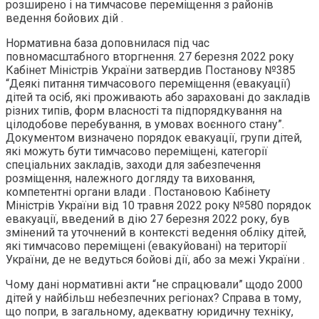
розширено і на тимчасове переміщення з районів
ведення бойових дій .
Нормативна база доповнилася під час
повномасштабного вторгнення. 27 березня 2022 року
Кабінет Міністрів України затвердив Постанову №385
“Деякі питання тимчасового переміщення (евакуації)
дітей та осіб, які проживають або зараховані до закладів
різних типів, форм власності та підпорядкування на
цілодобове перебування, в умовах воєнного стану”.
Документом визначено порядок евакуації, групи дітей,
які можуть бути тимчасово переміщені, категорії
спеціальних закладів, заходи для забезпечення
розміщення, належного догляду та виховання,
компетентні органи влади . Постановою Кабінету
Міністрів України від 10 травня 2022 року №580 порядок
евакуації, введений в дію 27 березня 2022 року, був
змінений та уточнений в контексті ведення обліку дітей,
які тимчасово переміщені (евакуйовані) на території
України, де не ведуться бойові дії, або за межі України .
Чому дані нормативні акти “не спрацювали” щодо 2000
дітей у найбільш небезпечних регіонах? Справа в тому,
що попри, в загальному, адекватну юридичну техніку,