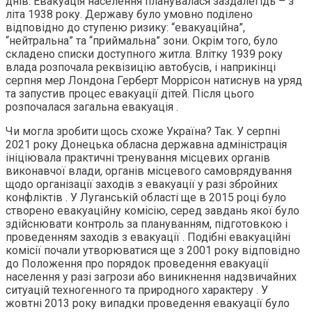
днів. Евакуація населення планувалася заздалегідь – з
літа 1938 року. Державу було умовно поділено
відповідно до ступеню ризику: “евакуаційна”,
“нейтральна” та “приймальна” зони. Окрім того, було
складено списки доступного житла. Влітку 1939 року
влада розпочала реквізицію автобусів, і наприкінці
серпня мер Лондона Герберт Моррісон натиснув на уряд
та запустив процес евакуації дітей. Після цього
розпочалася загальна евакуація .
Чи могла зробити щось схоже Україна? Так. У серпні
2021 року Донецька обласна державна адміністрація
ініціювала практичні тренування місцевих органів
виконавчої влади, органів місцевого самоврядування
щодо організації заходів з евакуації у разі збройних
конфліктів . У Луганській області ще в 2015 році було
створено евакуаційну комісію, серед завдань якої було
здійснювати контроль за плануванням, підготовкою і
проведенням заходів з евакуації . Подібні евакуаційні
комісії почали утворюватися ще з 2001 року відповідно
до Положення про порядок проведення евакуації
населення у разі загрози або виникнення надзвичайних
ситуацій техногенного та природного характеру . У
жовтні 2013 року випадки проведення евакуації було