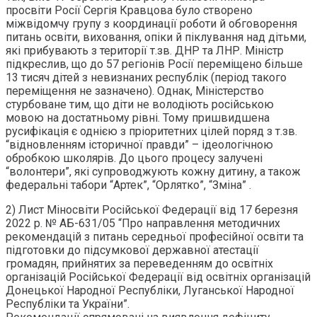
просвіти Росії Сергія Кравцова було створено
міжвідомчу групу з координації роботи й обговорення
питань освіти, виховання, опіки й піклування над дітьми,
які прибувають з території т.зв. ДНР та ЛНР. Міністр
підкреслив, що до 57 регіонів Росії переміщено більше
13 тисяч дітей з невизнаних республік (період такого
переміщення не зазначено). Однак, Міністерство
стурбоване тим, що діти не володіють російською
мовою на достатньому рівні. Тому пришвидшена
русифікація є однією з пріоритетних цілей поряд з т.зв.
“відновленням історичної правди” – ідеологічною
обробкою школярів. До цього процесу залучені
“волонтери”, які супроводжують кожну дитину, а також
федеральні табори “Артек”, “Орлятко”, “Зміна” .
2) Лист Міносвіти Російської Федерації від 17 березня
2022 р. № АБ-631/05 “Про направлення методичних
рекомендацій з питань середньої професійної освіти та
підготовки до підсумкової державної атестації
громадян, прийнятих за переведенням до освітніх
організацій Російської Федерації від освітніх організацій
Донецької Народної Республіки, Луганської Народної
Республіки та України”.