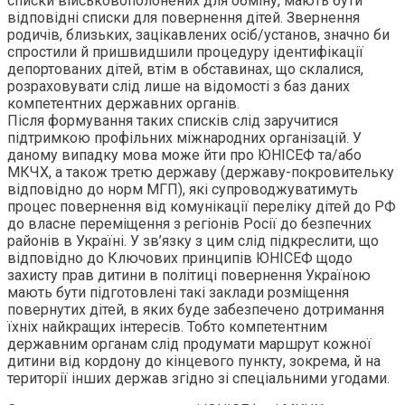
списки військовополонених для обміну, мають бути
відповідні списки для повернення дітей. Звернення
родичів, близьких, зацікавлених осіб/установ, значно би
спростили й пришвидшили процедуру ідентифікації
депортованих дітей, втім в обставинах, що склалися,
розраховувати слід лише на відомості з баз даних
компетентних державних органів.
Після формування таких списків слід заручитися
підтримкою профільних міжнародних організацій. У
даному випадку мова може йти про ЮНІСЕФ та/або
МКЧХ, а також третю державу (державу-покровительку
відповідно до норм МГП), які супроводжуватимуть
процес повернення від комунікації переліку дітей до РФ
до власне переміщення з регіонів Росії до безпечних
районів в Україні. У зв’язку з цим слід підкреслити, що
відповідно до Ключових принципів ЮНІСЕФ щодо
захисту прав дитини в політиці повернення Україною
мають бути підготовлені такі заклади розміщення
повернутих дітей, в яких буде забезпечено дотримання
їхніх найкращих інтересів. Тобто компетентним
державним органам слід продумати маршрут кожної
дитини від кордону до кінцевого пункту, зокрема, й на
території інших держав згідно зі спеціальними угодами.