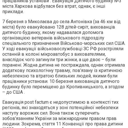
працівників установи . Евакуація Дитячого будинку №3
міста Харкова відбулася без втрат, однак, є інші
приклади.
7 березня з Миколаєва до села Антонівка (за 46 км від
міста) було евакуйовано 128 дітей-сиріт, вихованців
дитячого будинку, якому надавалася допомога
організацією ветеранів військового підрозділу
спеціального призначення Військово-морських сил США.
У ході евакуації військовослужбовці ЗС РФ розстріляли
останній в колоні мікроавтобус з вихователями,
внаслідок чого загинули три жінки, а ще двоє – були
поранені. Жодна дитина не постраждала, однак отримала
додаткову психологічну травму, пов’язану із критичною
небезпекою та втратою близьких людей, якими були
працівники установи. 10 березня вихованців дитячого
будинку було переміщено до Кропивницького, а згодом
– до США .
Евакуація post factum є недопустимою в контексті тих
регіонів, які знаходяться у зоні потенційної небезпеки
наступу ворожих сил. Вона також суперечить
зобов’язанням України за міжнародним правом прав
людини. Зокрема, стаття 11 Конвенції про права дитини