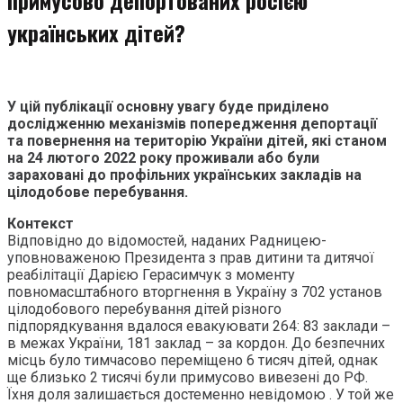
українських дітей?
У цій публікації основну увагу буде приділено
дослідженню механізмів попередження депортації
та повернення на територію України дітей, які станом
на 24 лютого 2022 року проживали або були
зараховані до профільних українських закладів на
цілодобове перебування.
Контекст
Відповідно до відомостей, наданих Радницею-
уповноваженою Президента з прав дитини та дитячої
реабілітації Дарією Герасимчук з моменту
повномасштабного вторгнення в Україну з 702 установ
цілодобового перебування дітей різного
підпорядкування вдалося евакуювати 264: 83 заклади –
в межах України, 181 заклад – за кордон. До безпечних
місць було тимчасово переміщено 6 тисяч дітей, однак
ще близько 2 тисячі були примусово вивезені до РФ.
Їхня доля залишається достеменно невідомою . У той же