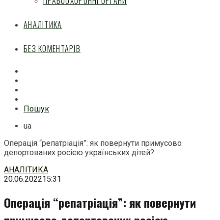
ПРАВООХОРОННІ ОРГАНИ
АНАЛІТИКА
БЕЗ КОМЕНТАРІВ
Facebook
Mail
Telegram
Feed
Пошук
ua
Операція “репатріація”: як повернути примусово
депортованих росією українських дітей?
Перейти
АНАЛІТИКА
до
20.06.2022
15:31
змісту
Операція “репатріація”: як повернути
примусово депортованих росією