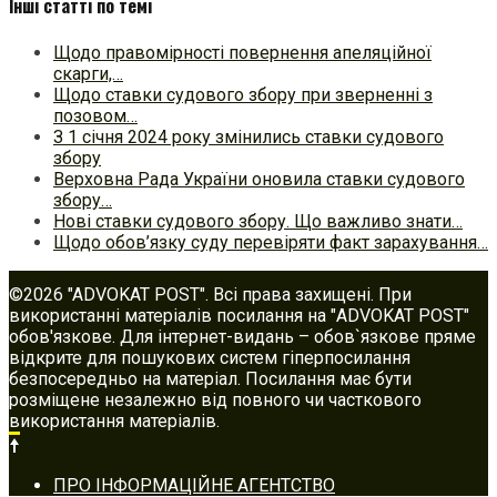
Інші статті по темі
Щодо правомірності повернення апеляційної
скарги,…
Щодо ставки судового збору при зверненні з
позовом…
З 1 січня 2024 року змінились ставки судового
збору
Верховна Рада України оновила ставки судового
збору…
Нові ставки судового збору. Що важливо знати…
Щодо обов’язку суду перевіряти факт зарахування…
©2026 "ADVOKAT POST". Всі права захищені. При
використанні матеріалів посилання на "ADVOKAT POST"
обов'язкове. Для інтернет-видань – обов`язкове пряме
відкрите для пошукових систем гіперпосилання
безпосередньо на матеріал. Посилання має бути
розміщене незалежно від повного чи часткового
використання матеріалів.
Footer
ПРО ІНФОРМАЦІЙНЕ АГЕНТСТВО