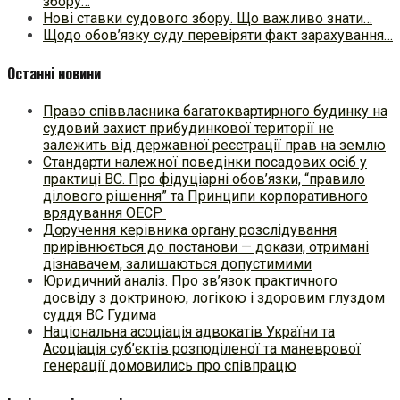
збору…
Нові ставки судового збору. Що важливо знати…
Щодо обов’язку суду перевіряти факт зарахування…
Останні новини
Право співвласника багатоквартирного будинку на
судовий захист прибудинкової території не
залежить від державної реєстрації прав на землю
Стандарти належної поведінки посадових осіб у
практиці ВC. Про фідуціарні обов’язки, “правило
ділового рішення” та Принципи корпоративного
врядування ОЕСР
Доручення керівника органу розслідування
прирівнюється до постанови — докази, отримані
дізнавачем, залишаються допустимими
Юридичний аналіз. Про зв’язок практичного
досвіду з доктриною, логікою і здоровим глуздом
суддя ВС Гудима
Національна асоціація адвокатів України та
Асоціація суб’єктів розподіленої та маневрової
генерації домовились про співпрацю