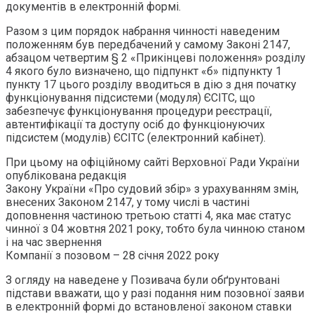
документів в електронній формі.
Разом з цим порядок набрання чинності наведеним
положенням був передбачений у самому Законі 2147,
абзацом четвертим § 2 «Прикінцеві положення» розділу
4 якого було визначено, що підпункт «б» підпункту 1
пункту 17 цього розділу вводиться в дію з дня початку
функціонування підсистеми (модуля) ЄСІТС, що
забезпечує функціонування процедури реєстрації,
автентифікації та доступу осіб до функціонуючих
підсистем (модулів) ЄСІТС (електронний кабінет).
При цьому на офіційному сайті Верховної Ради України
опублікована редакція
Закону України «Про судовий збір» з урахуванням змін,
внесених Законом 2147, у тому числі в частині
доповнення частиною третьою статті 4, яка має статус
чинної з 04 жовтня 2021 року, тобто була чинною станом
і на час звернення
Компанії з позовом – 28 січня 2022 року
З огляду на наведене у Позивача були обґрунтовані
підстави вважати, що у разі подання ним позовної заяви
в електронній формі до встановленої законом ставки