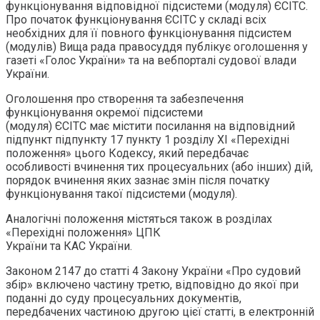
функціонування відповідної підсистеми (модуля) ЄСІТС.
Про початок функціонування ЄСІТС у складі всіх
необхідних для її повного функціонування підсистем
(модулів) Вища рада правосуддя публікує оголошення у
газеті «Голос України» та на вебпорталі судової влади
України.
Оголошення про створення та забезпечення
функціонування окремої підсистеми
(модуля) ЄСІТС має містити посилання на відповідний
підпункт підпункту 17 пункту 1 розділу XI «Перехідні
положення» цього Кодексу, який передбачає
особливості вчинення тих процесуальних (або інших) дій,
порядок вчинення яких зазнає змін після початку
функціонування такої підсистеми (модуля).
Аналогічні положення містяться також в розділах
«Перехідні положення» ЦПК
України та КАС України.
Законом 2147 до статті 4 Закону України «Про судовий
збір» включено частину третю, відповідно до якої при
поданні до суду процесуальних документів,
передбачених частиною другою цієї статті, в електронній