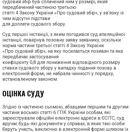
судовий збір був сплачений ним у розмірі, який
передбачений частиною третьою
статті 4 Закону України «Про судовий збір», у зв’язку із
чим відсутні підстави
для доплати судового збору.
Суд першої інстанції, з яким погодився суд апеляційної
інстанції, повернув позовну заяву заявнику, оскільки
норма частини третьої статті 4 Закону України
«Про судовий збір», на яку посилається позивач та яка
передбачає застосування
коефіцієнту 0,8 для пониження відповідного розміру
ставки судового збору у випадку подання позову в
електронній формі, не набрала чинності у порядку,
встановленому законом.
ОЦІНКА СУДУ
Згідно із частиною сьомою, абзацами першим та другим
частини восьмої статті 6 ГПК України особам, які
зареєстрували офіційні електронні адреси в ЄСІТС, суд
вручає будь-які документи у справах, в яких такі особи
беруть участь, виключно в електронній формі шляхом їх