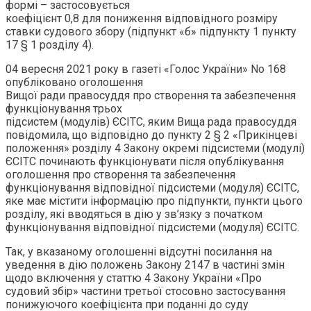
формі – застосовується
коефіцієнт 0,8 для пониження відповідного розміру
ставки судового збору (підпункт «б» підпункту 1 пункту
17 § 1 розділу 4).
04 вересня 2021 року в газеті «Голос України» No 168
опубліковано оголошення
Вищої ради правосуддя про створення та забезпечення
функціонування трьох
підсистем (модулів) ЄСІТС, яким Вища рада правосуддя
повідомила, що відповідно до пункту 2 § 2 «Прикінцеві
положення» розділу 4 Закону окремі підсистеми (модулі)
ЄСІТС починають функціонувати після опублікування
оголошення про створення та забезпечення
функціонування відповідної підсистеми (модуля) ЄСІТС,
яке має містити інформацію про підпункти, пункти цього
розділу, які вводяться в дію у зв’язку з початком
функціонування відповідної підсистеми (модуля) ЄСІТС.
Так, у вказаному оголошенні відсутні посилання на
уведення в дію положень Закону 2147 в частині змін
щодо включення у статтю 4 Закону України «Про
судовий збір» частини третьої стосовно застосування
понижуючого коефіцієнта при поданні до суду