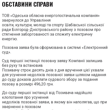
ОБСТАВИНИ СПРАВИ
ТОВ «Одеська обласна енергопостачальна компанія»
звернулося до Управління
освіти, культури, молоді та спорту Шабівської сільської
ради Білгород-Дністровського району з позовом про
стягнення заборгованості за спожиту електричну
енергію.
Позовна заява була сформована в системі «Електронний
суд».
Суд першої інстанції позовну заяву Компанії залишив
без руху та встановив
Позивачу строк десять днів з дня вручення цієї ухвали
для усунення недоліків позовної заяви шляхом надання
до суду доказів доплати судового збору за подання
позову в розмірі 496,20 грн.
До суду першої інстанції від Позивача надійшло
клопотання про усунення
недоліків позовної заяви, в якому він наполягав, що при
зверненні з позовом