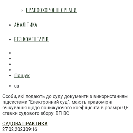
ПРАВООХОРОННІ ОРГАНИ
АНАЛІТИКА
БЕЗ КОМЕНТАРІВ
Facebook
Mail
Telegram
Feed
Пошук
ua
Особи, які подають до суду документи з використанням
підсистеми “Електронний суд”, мають правомірні
очікування щодо понижуючого коефіцієнта в розмірі 0,8
ставки судового збору: ВП ВС
Перейти
СУДОВА ПРАКТИКА
до
27.02.2023
09:16