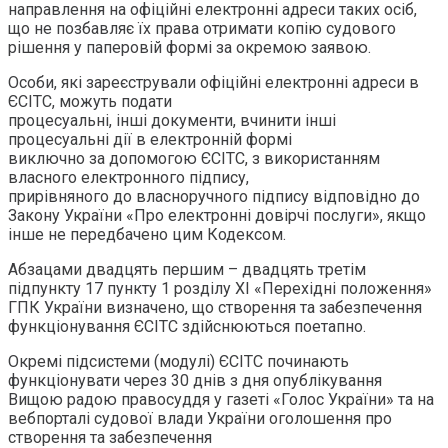
направлення на офіційні електронні адреси таких осіб,
що не позбавляє їх права отримати копію судового
рішення у паперовій формі за окремою заявою.
Особи, які зареєстрували офіційні електронні адреси в
ЄСІТС, можуть подати
процесуальні, інші документи, вчинити інші
процесуальні дії в електронній формі
виключно за допомогою ЄСІТС, з використанням
власного електронного підпису,
прирівняного до власноручного підпису відповідно до
Закону України «Про електронні довірчі послуги», якщо
інше не передбачено цим Кодексом.
Абзацами двадцять першим – двадцять третім
підпункту 17 пункту 1 розділу ХІ «Перехідні положення»
ГПК України визначено, що створення та забезпечення
функціонування ЄСІТС здійснюються поетапно.
Окремі підсистеми (модулі) ЄСІТС починають
функціонувати через 30 днів з дня опублікування
Вищою радою правосуддя у газеті «Голос України» та на
вебпорталі судової влади України оголошення про
створення та забезпечення