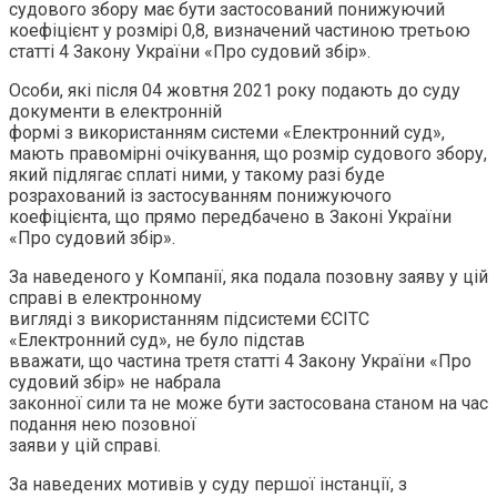
судового збору має бути застосований понижуючий
коефіцієнт у розмірі 0,8, визначений частиною третьою
статті 4 Закону України «Про судовий збір».
Особи, які після 04 жовтня 2021 року подають до суду
документи в електронній
формі з використанням системи «Електронний суд»,
мають правомірні очікування, що розмір судового збору,
який підлягає сплаті ними, у такому разі буде
розрахований із застосуванням понижуючого
коефіцієнта, що прямо передбачено в Законі України
«Про судовий збір».
За наведеного у Компанії, яка подала позовну заяву у цій
справі в електронному
вигляді з використанням підсистеми ЄСІТС
«Електронний суд», не було підстав
вважати, що частина третя статті 4 Закону України «Про
судовий збір» не набрала
законної сили та не може бути застосована станом на час
подання нею позовної
заяви у цій справі.
За наведених мотивів у суду першої інстанції, з