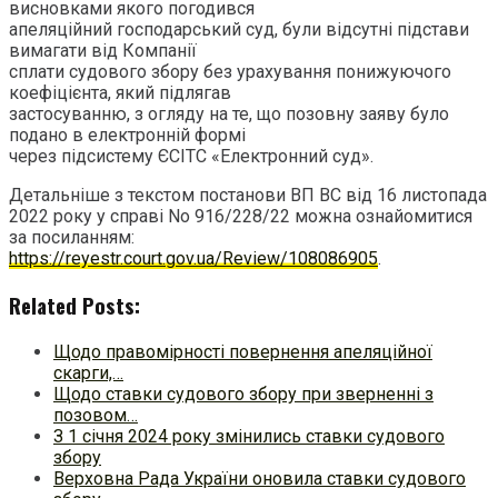
висновками якого погодився
апеляційний господарський суд, були відсутні підстави
вимагати від Компанії
сплати судового збору без урахування понижуючого
коефіцієнта, який підлягав
застосуванню, з огляду на те, що позовну заяву було
подано в електронній формі
через підсистему ЄСІТС «Електронний суд».
Детальніше з текстом постанови ВП ВС від 16 листопада
2022 року у справі No 916/228/22 можна ознайомитися
за посиланням:
https://reyestr.court.gov.ua/Review/108086905
.
Related Posts:
Щодо правомірності повернення апеляційної
скарги,…
Щодо ставки судового збору при зверненні з
позовом…
З 1 січня 2024 року змінились ставки судового
збору
Верховна Рада України оновила ставки судового