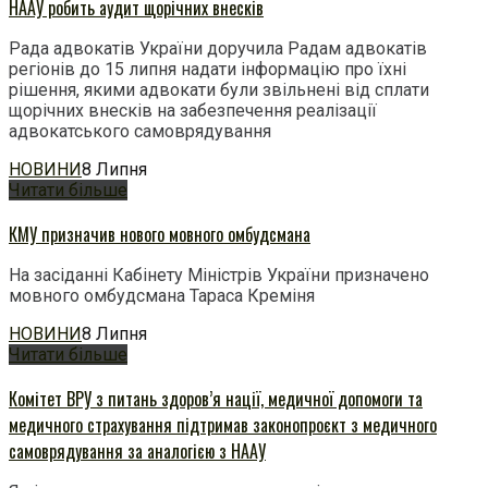
НААУ робить аудит щорічних внесків
Рада адвокатів України доручила Радам адвокатів
регіонів до 15 липня надати інформацію про їхні
рішення, якими адвокати були звільнені від сплати
щорічних внесків на забезпечення реалізації
адвокатського самоврядування
НОВИНИ
8 Липня
Читати більше
КМУ призначив нового мовного омбудсмана
На засіданні Кабінету Міністрів України призначено
мовного омбудсмана Тараса Креміня
НОВИНИ
8 Липня
Читати більше
Комітет ВРУ з питань здоров’я нації, медичної допомоги та
медичного страхування підтримав законопроєкт з медичного
самоврядування за аналогією з НААУ