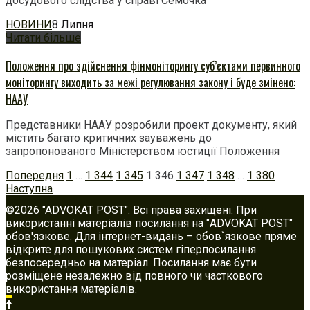
досудового слідства у справі Семочка
НОВИНИ
8 Липня
Читати більше
Положення про здійснення фінмоніторингу суб’єктами первинного
моніторингу виходить за межі регулювання закону і буде змінено:
НААУ
Представники НААУ розробили проект документу, який
містить багато критичних зауважень до
запропонованого Міністерством юстиції Положення
Posts
Попередня
1
…
1 344
1 345
1 346
1 347
1 348
…
1 380
navigation
Наступна
©2026 "ADVOKAT POST". Всі права захищені. При
використанні матеріалів посилання на "ADVOKAT POST"
обов'язкове. Для інтернет-видань – обов`язкове пряме
відкрите для пошукових систем гіперпосилання
безпосередньо на матеріал. Посилання має бути
розміщене незалежно від повного чи часткового
використання матеріалів.