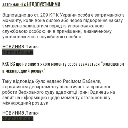
затриманні є НЕДОПУСТИМИМИ
Відповідно до ст. 209 КПК України особа є затриманою з
моменту, коли вона силою або через підкорення наказу
змушена залишатися поряд із уповноваженою
службовою особою чи в приміщенні, визначеному
уповноваженою службовою особою
НОВИНИ
8 Липня
Читати більше
ККС ВС ще не знає з якого моменту особа вважається “оголошеною
в міжнародний розшук”
Таку відповідь було надано Расімом Бабанли,
керівником департаменту аналітичної та правової
роботи Верховного суду адвокатці Ірині Одинець на
запит на інформацію щодо моменту оголошення у
міжнародний розшук
НОВИНИ
8 Липня
Читати більше