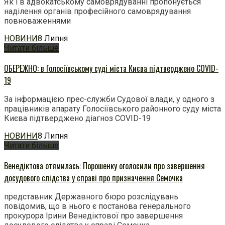
Як і в адвокатському самоврядуванні пропонується
наділення органів професійного самоврядування
повноваженнями
НОВИНИ
8 Липня
Читати більше
ОБЕРЕЖНО: в Голосіївському суді міста Києва підтверджено COVID-
19
За інформацією прес-служби Судової влади, у одного з
працівників апарату Голосіївського районного суду міста
Києва підтверджено діагноз COVID-19
НОВИНИ
8 Липня
Читати більше
Венедіктова отямилась: Порошенку оголосили про завершення
досудового слідства у справі про призначення Семочка
представник Державного бюро розслідувань
повідомив, що в нього є постанова генерального
прокурора Ірини Венедіктової про завершення