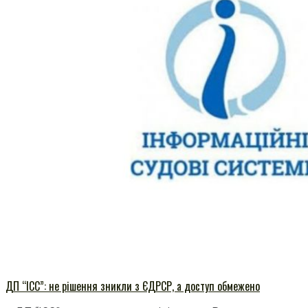
ДП “ІСС”: не рішення зникли з ЄДРСР, а доступ обмежено