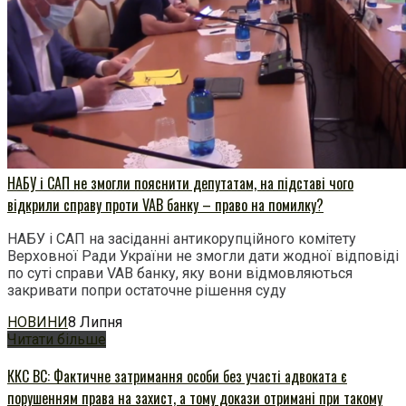
НАБУ і САП не змогли пояснити депутатам, на підставі чого
відкрили справу проти VAB банку – право на помилку?
НАБУ і САП на засіданні антикорупційного комітету
Верховної Ради України не змогли дати жодної відповіді
по суті справи VAB банку, яку вони відмовляються
закривати попри остаточне рішення суду
НОВИНИ
8 Липня
Читати більше
ККС ВС: Фактичне затримання особи без участі адвоката є
порушенням права на захист, а тому докази отримані при такому