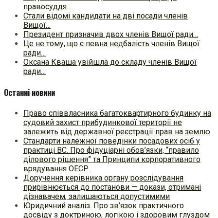
правосуддя…
Стали відомі кандидати на дві посади членів
Вищої…
Президент призначив двох членів Вищої ради…
Це не тому, що є певна недбалість членів Вищої
ради…
Оксана Кваша увійшла до складу членів Вищої
ради…
Останні новини
Право співвласника багатоквартирного будинку на
судовий захист прибудинкової території не
залежить від державної реєстрації прав на землю
Стандарти належної поведінки посадових осіб у
практиці ВC. Про фідуціарні обов’язки, “правило
ділового рішення” та Принципи корпоративного
врядування ОЕСР
Доручення керівника органу розслідування
прирівнюється до постанови — докази, отримані
дізнавачем, залишаються допустимими
Юридичний аналіз. Про зв’язок практичного
досвіду з доктриною, логікою і здоровим глуздом