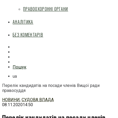
ПРАВООХОРОННІ ОРГАНИ
АНАЛІТИКА
БЕЗ КОМЕНТАРІВ
Facebook
Mail
Telegram
Feed
Пошук
ua
Перелік кандидатів на посади членів Вищої ради
правосуддя
Перейти
НОВИНИ
,
СУДОВА ВЛАДА
до
08.11.2020
14:50
змісту
Перелік кандидатів на посади членів