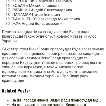
КОРОТКЕВИЧ Микола Євгенович
КОБАЛЬ Михайло Іванович
РЯБІШИН Андрій Олександрович
ПАЛАМАР Петро Іванович
ТИМОШЕНКО Олександр Михайлович
ЖУК Андрій Володимирович
Перелік кандидатів на посади членів Вищої ради
правосуддя також буде опубліковано у газеті «Голос
України».
Секретаріатом Вищої ради правосуддя буде забезпечено
проведення спеціальної перевірки стосовно кандидатів
для обрання членами Вищої ради правосуддя та
передано Раді суддів України висновок про результати
спеціальної перевірки, а також висновок про
відповідність кандидата та його документів вимогам,
встановленим Законом України «Про Вищу раду
правосуддя».
Related Posts:
На дві посади членів Вищої ради правосуддя від…
На дві вакантні посади членів Вищої ради