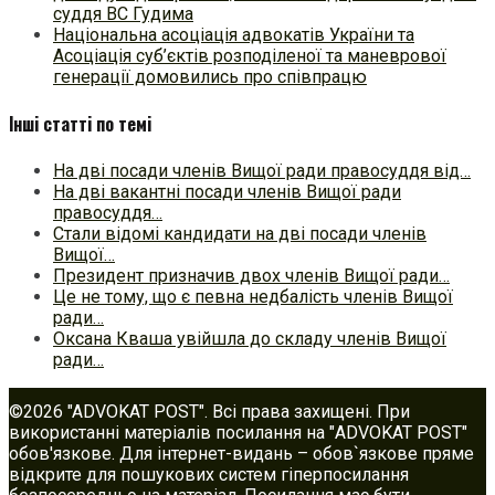
суддя ВС Гудима
Національна асоціація адвокатів України та
Асоціація суб’єктів розподіленої та маневрової
генерації домовились про співпрацю
Інші статті по темі
На дві посади членів Вищої ради правосуддя від…
На дві вакантні посади членів Вищої ради
правосуддя…
Стали відомі кандидати на дві посади членів
Вищої…
Президент призначив двох членів Вищої ради…
Це не тому, що є певна недбалість членів Вищої
ради…
Оксана Кваша увійшла до складу членів Вищої
ради…
©2026 "ADVOKAT POST". Всі права захищені. При
використанні матеріалів посилання на "ADVOKAT POST"
обов'язкове. Для інтернет-видань – обов`язкове пряме
відкрите для пошукових систем гіперпосилання