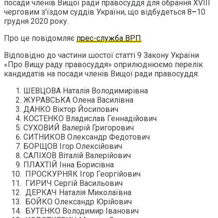
посади членів Вищої ради правосуддя для обрання XVIII
черговим з’їздом суддів України, що відбудеться 8
–
10
грудня 2020 року.
Про це повідомляє
прес-служба ВРП
.
Відповідно до частини шостої статті 9 Закону України
«Про Вищу раду правосуддя» оприлюднюємо перелік
кандидатів на посади членів Вищої ради правосуддя:
ШЕВЦОВА Наталія Володимирівна
ЖУРАВСЬКА Олена Василівна
ДАНКО Віктор Йосипович
КОСТЕНКО Владислав Геннадійович
СУХОВИЙ Валерій Григорович
СИТНИКОВ Олександр Федотович
БОРЩОВ Ігор Олексійович
САЛІХОВ Віталій Валерійович
ПЛАХТІЙ Інна Борисівна
ПРОСКУРНЯК Ігор Георгійович
ГИРИЧ Сергій Васильович
ДЕРКАЧ Наталія Миколаївна
БОЙКО Олександр Юрійович
БУТЕНКО Володимир Іванович