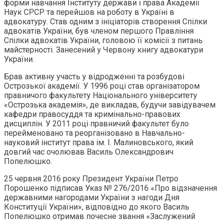
форми навчання Інституту держави і права Академії
Наук СРСР та перейшов на роботу в Україні в
адвокатуру. Став одним з ініціаторів створення Спілки
адвокатів України, був членом першого Правління
Спілки адвокатів України, головою її комісії з питань
майстерності. Занесений у Червону книгу адвокатури
України.
Брав активну участь у відродженні та розбудові
Острозької академії. У 1996 році став організатором
правничого факультету Національного університету
«Острозька академія», де викладав, будучи завідувачем
кафедри правосуддя та кримінально-правових
дисциплін. У 2011 році правничий факультет було
перейменовано та реорганізовано в Навчально-
науковий інститут права ім. І. Малиновського, який
довгий час очолював Василь Олександрович
Попелюшко.
25 червня 2016 року Президент України Петро
Порошенко підписав Указ № 276/2016 «Про відзначення
державними нагородами України з нагоди Дня
Конституції України», відповідно до якого Василь
Попелюшко отримав почесне звання «Заслужений