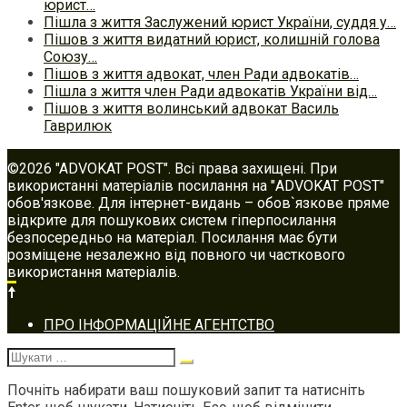
юрист…
Пішла з життя Заслужений юрист України, суддя у…
Пішов з життя видатний юрист, колишній голова
Союзу…
Пішов з життя адвокат, член Ради адвокатів…
Пішла з життя член Ради адвокатів України від…
Пішов з життя волинський адвокат Василь
Гаврилюк
©2026 "ADVOKAT POST". Всі права захищені. При
використанні матеріалів посилання на "ADVOKAT POST"
обов'язкове. Для інтернет-видань – обов`язкове пряме
відкрите для пошукових систем гіперпосилання
безпосередньо на матеріал. Посилання має бути
розміщене незалежно від повного чи часткового
використання матеріалів.
Footer
ПРО ІНФОРМАЦІЙНЕ АГЕНТСТВО
navigation
Шукати:
Почніть набирати ваш пошуковий запит та натисніть