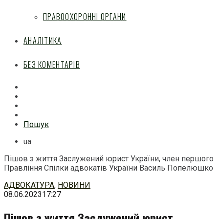
ПРАВООХОРОННІ ОРГАНИ
АНАЛІТИКА
БЕЗ КОМЕНТАРІВ
Facebook
Mail
Telegram
Feed
Пошук
ua
Пішов з життя Заслужений юрист України, член першого
Правління Спілки адвокатів України Василь Попелюшко
Перейти
АДВОКАТУРА
,
НОВИНИ
до
08.06.2023
17:27
змісту
Пішов з життя Заслужений юрист