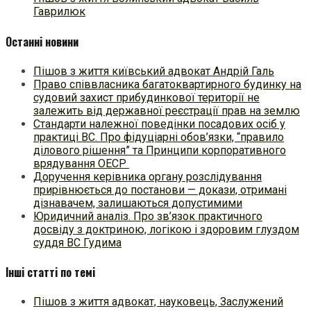
Гаврилюк
Останні новини
Пішов з життя київський адвокат Андрій Галь
Право співвласника багатоквартирного будинку на
судовий захист прибудинкової території не
залежить від державної реєстрації прав на землю
Стандарти належної поведінки посадових осіб у
практиці ВC. Про фідуціарні обов’язки, “правило
ділового рішення” та Принципи корпоративного
врядування ОЕСР
Доручення керівника органу розслідування
прирівнюється до постанови — докази, отримані
дізнавачем, залишаються допустимими
Юридичний аналіз. Про зв’язок практичного
досвіду з доктриною, логікою і здоровим глуздом
суддя ВС Гудима
Інші статті по темі
Пішов з життя адвокат, науковець, Заслужений