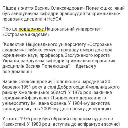
Пішов з життя Василь Олександрович Попелюшко, який
був завідувачем кафедри правосуддя та кримінально-
правових дисциплін НаУОА.
Про це
повідомляє
Національний університет
«Острозька академія»
“Колектив Національного університету «Острозька
академія» глибоко сумує з приводу смерті доктора
юридичних наук, професора, Заслуженого юриста
України, завідувача кафедри кримінально-правових
дисциплін Василя Попелюшка”, – йдеться у
повідомленні.
Василь Олександрович Попелюшко народився 30
березня 1951 року в селі Доброгорща Хмельницького
району Хмельницької області. У 1976 році закінчив
юридичний факультет Львівського державного
університету ім. Івана Франка. У 1984-му захистив
кандидатську, а в 2009-му докторську дисертацію.
У квітні 1976 року був обраний народним суддею в
Казахстані. У 1980 році вступив до аспірантури заочної