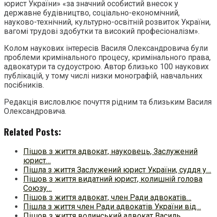
юрист України» «за значний особистий внесок у
державне будівництво, соціально-економічний,
науково-технічний, культурно-освітній розвиток України,
вагомі трудові здобутки та високий професіоналізм».
Колом наукових інтересів Василя Олександровича були
проблеми кримінального процесу, кримінального права,
адвокатури та судоустрою. Автор близько 100 наукових
публікацій, у тому числі низки монографій, навчальних
посібників.
Редакція висловлює почуття рідним та близьким Василя
Олександровича.
Related Posts:
Пішов з життя адвокат, науковець, Заслужений
юрист…
Пішла з життя Заслужений юрист України, суддя у…
Пішов з життя видатний юрист, колишній голова
Союзу…
Пішов з життя адвокат, член Ради адвокатів…
Пішла з життя член Ради адвокатів України від…
Пішов з життя волинський адвокат Василь