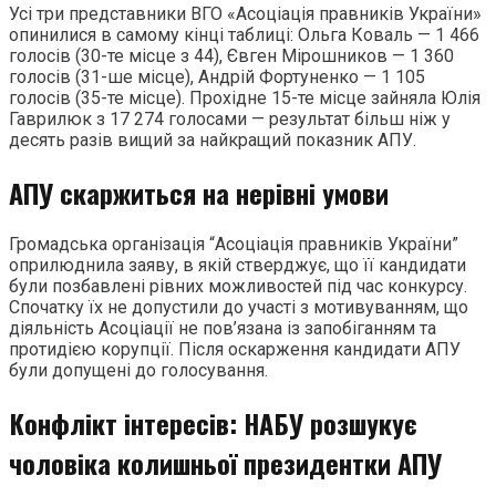
Усі три представники ВГО «Асоціація правників України»
опинилися в самому кінці таблиці: Ольга Коваль — 1 466
голосів (30-те місце з 44), Євген Мірошников — 1 360
голосів (31-ше місце), Андрій Фортуненко — 1 105
голосів (35-те місце). Прохідне 15-те місце зайняла Юлія
Гаврилюк з 17 274 голосами — результат більш ніж у
десять разів вищий за найкращий показник АПУ.
АПУ скаржиться на нерівні умови
Громадська організація “Асоціація правників України”
оприлюднила заяву, в якій стверджує, що її кандидати
були позбавлені рівних можливостей під час конкурсу.
Спочатку їх не допустили до участі з мотивуванням, що
діяльність Асоціації не пов’язана із запобіганням та
протидією корупції. Після оскарження кандидати АПУ
були допущені до голосування.
Конфлікт інтересів: НАБУ розшукує
чоловіка колишньої президентки АПУ