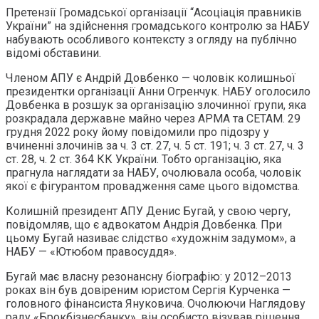
Претензії Громадської організації “Асоціація правників
України” на здійснення громадського контролю за НАБУ
набувають особливого контексту з огляду на публічно
відомі обставини.
Членом АПУ є Андрій Довбенко — чоловік колишньої
президентки організації Анни Огренчук. НАБУ оголосило
Довбенка в розшук за організацію злочинної групи, яка
розкрадала державне майно через АРМА та СЕТАМ. 29
грудня 2022 року йому повідомили про підозру у
вчиненні злочинів за ч. 3 ст. 27, ч. 5 ст. 191; ч. 3 ст. 27, ч. 3
ст. 28, ч. 2 ст. 364 КК України. Тобто організацію, яка
прагнула наглядати за НАБУ, очолювала особа, чоловік
якої є фігурантом провадження саме цього відомства.
Колишній президент АПУ Денис Бугай, у свою чергу,
повідомляв, що є адвокатом Андрія Довбенка. При
цьому Бугай називає слідство «художнім задумом», а
НАБУ — «Ютюбом правосуддя».
Бугай має власну резонансну біографію: у 2012–2013
роках він був довіреним юристом Сергія Курченка —
головного фінансиста Януковича. Очолюючи Наглядову
раду «Брокбізнесбанку», він особисто візував рішення,