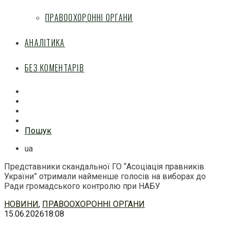
ПРАВООХОРОННІ ОРГАНИ
АНАЛІТИКА
БЕЗ КОМЕНТАРІВ
Facebook
Mail
Telegram
Feed
Пошук
ua
Представники скандальної ГО “Асоціація правників
України” отримали найменше голосів на виборах до
Ради громадського контролю при НАБУ
Перейти
НОВИНИ
,
ПРАВООХОРОННІ ОРГАНИ
до
15.06.2026
18:08
змісту