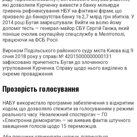
які дозволили Курченку вивести з банку мільярди
гривень рефінансування НБУ на фіктивні фірми, що
призвело до банкрутства банку та 2,7 млрд грн збитків. У
2014 році Бугая заарештували. Вийти на волю йому
допоміг тесть — генерал-майор СБУ Сергій Ганжа, який
пізніше очолив окупаційну спецслужбу в Мелітополі,
працюючи на ФСБ Росії.
Вироком Подільського районного суду міста Києва від 9
січня 2018 року у справі № 42015000000000131
зафіксовано причетність Бугая до злочинного
угруповання Курченка. Справу щодо нього виділено в
окреме провадження.
Прозорість голосування
НАБУ використало програмне забезпечення з відкритим
кодом, що дозволяло стежити за голосуванням у режимі
реального часу. Незалежний спостерігач — ГО
«Електронна демократія» — не виявив фактів штучного
завищення голосів щодо 15 переможців.
Аби першими отримувати новини, підпишіться