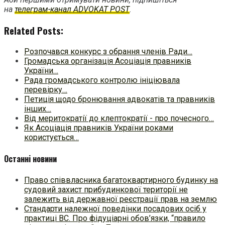
на
телеграм-канал ADVOKAT POST
.
Related Posts:
Розпочався конкурс з обрання членів Ради…
Громадська організація Асоціація правників
України…
Рада громадського контролю ініціювала
перевірку…
Петиція щодо бронювання адвокатів та правників
інших…
Від меритократії до клептократії - про почесного…
Як Асоціація правників України роками
користується…
Останні новини
Право співвласника багатоквартирного будинку на
судовий захист прибудинкової території не
залежить від державної реєстрації прав на землю
Стандарти належної поведінки посадових осіб у
практиці ВC. Про фідуціарні обов’язки, “правило