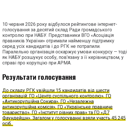
10 червня 2026 року відбулося рейтингове інтернет-
голосування за десятий склад Ради громадського
контролю при НАБУ. Представники ВГО «Асоціація
правників України» отримали найменшу підтримку
серед усіх кандидатів і до РГК не потрапили.
Паралельно організація оскаржує умови конкурсу — тоді
як НАБУ розшукує особу, пов’язану з її керівництвом, у
справі про корупцію при АРМА.
Результати голосування
До складу РГК увійшли 15 кандидатів від шести
організацій: ГО «Центр суспільного контролю», ГО
«Антикорупційна Сокира», ГО «Незалежна
антикорупційна комісія», ГО «Українське правниче
товариство», ГО «Інститут рівних прав» та ГО «Д7
Фаундейшн». Загалом у голосуванні взяли участь 45 245
осіб.