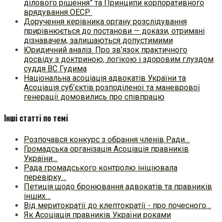
ділового рішення” та Принципи корпоративного
врядування ОЕСР
Доручення керівника органу розслідування
прирівнюється до постанови — докази, отримані
дізнавачем, залишаються допустимими
Юридичний аналіз. Про зв’язок практичного
досвіду з доктриною, логікою і здоровим глуздом
суддя ВС Гудима
Національна асоціація адвокатів України та
Асоціація суб’єктів розподіленої та маневрової
генерації домовились про співпрацю
Інші статті по темі
Розпочався конкурс з обрання членів Ради…
Громадська організація Асоціація правників
України…
Рада громадського контролю ініціювала
перевірку…
Петиція щодо бронювання адвокатів та правників
інших…
Від меритократії до клептократії - про почесного…
Як Асоціація правників України роками