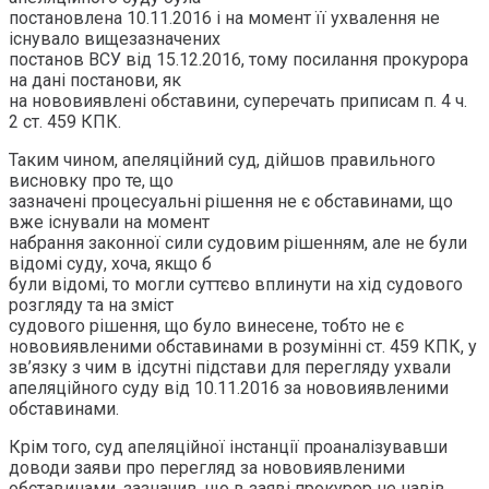
постановлена 10.11.2016 і на момент її ухвалення не
існувало вищезазначених
постанов ВСУ від 15.12.2016, тому посилання прокурора
на дані постанови, як
на нововиявлені обставини, суперечать приписам п. 4 ч.
2 ст. 459 КПК.
Таким чином, апеляційний суд, дійшов правильного
висновку про те, що
зазначені процесуальні рішення не є обставинами, що
вже існували на момент
набрання законної сили судовим рішенням, але не були
відомі суду, хоча, якщо б
були відомі, то могли суттєво вплинути на хід судового
розгляду та на зміст
судового рішення, що було винесене, тобто не є
нововиявленими обставинами в розумінні ст. 459 КПК, у
зв’язку з чим в ідсутні підстави для перегляду ухвали
апеляційного суду від 10.11.2016 за нововиявленими
обставинами.
Крім того, суд апеляційної інстанції проаналізувавши
доводи заяви про перегляд за нововиявленими
обставинами, зазначив, що в заяві прокурор не навів