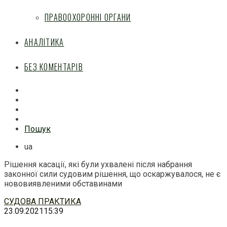
ПРАВООХОРОННІ ОРГАНИ
АНАЛІТИКА
БЕЗ КОМЕНТАРІВ
Facebook
Mail
Telegram
Feed
Пошук
ua
Рішення касації, які були ухвалені після набрання
законної сили судовим рішення, що оскаржувалося, не є
нововиявленими обставинами
Перейти
СУДОВА ПРАКТИКА
до
23.09.2021
15:39
змісту