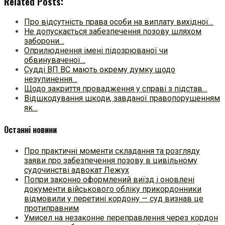
Related Posts:
Про відсутність права особи на виплату вихідної…
Не допускається забезпечення позову шляхом
заборони…
Оприлюднення імені підозрюваної чи
обвинуваченої…
Судді ВП ВС мають окрему думку щодо
незупинення…
Щодо закриття провадження у справі з підстав…
Відшкодування шкоди, завданої правопорушенням
як…
Останні новини
Про практичні моменти складання та розгляду
заяви про забезпечення позову в цивільному
судочинстві адвокат Лежух
Попри законно оформлений виїзд і оновлені
документи військового обліку прикордонники
відмовили у перетині кордону — суд визнав це
протиправним
Умисел на незаконне переправлення через кордон