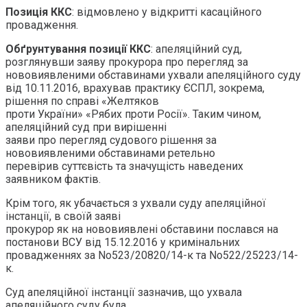
Позиція ККС
: відмовлено у відкритті касаційного
провадження.
Обґрунтування позиції ККС
: апеляційний суд,
розглянувши заяву прокурора про перегляд за
нововиявленими обставинами ухвали апеляційного суду
від 10.11.2016, врахував практику ЄСПЛ, зокрема,
рішення по справі «Желтяков
проти України» «Рябих проти Росії». Таким чином,
апеляційний суд при вирішенні
заяви про перегляд судового рішення за
нововиявленими обставинами ретельно
перевірив суттєвість та значущість наведених
заявником фактів.
Крім того, як убачається з ухвали суду апеляційної
інстанції, в своїй заяві
прокурор як на нововиявлені обставини послався на
постанови ВСУ від 15.12.2016 у кримінальних
провадженнях за No523/20820/14-к та No522/25223/14-
к.
Суд апеляційної інстанції зазначив, що ухвала
апеляційного суду була