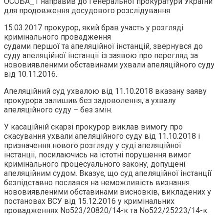
ОСОБА_1 направив до Генеральної прокуратури України
для продовження досудового розслідування.
15.03.2017 прокурор, який брав участь у розгляді
кримінального провадження
судами першої та апеляційної інстанцій, звернувся до
суду апеляційної інстанції із заявою про перегляд за
нововиявленими обставинами ухвали апеляційного суду
від 10.11.2016.
Апеляційний суд ухвалою від 11.10.2018 вказану заяву
прокурора залишив без задоволення, а ухвалу
апеляційного суду – без змін.
У касаційній скарзі прокурор виклав вимогу про
скасування ухвали апеляційного суду від 11.10.2018 і
призначення нового розгляду у суді апеляційної
інстанції, посилаючись на істотні порушення вимог
кримінального процесуального закону, допущені
апеляційним судом. Вказує, що суд апеляційної інстанції
безпідставно послався на неможливість визнання
нововиявленими обставинами висновків, викладених у
постановах ВСУ від 15.12.2016 у кримінальних
провадженнях No523/20820/14-к та No522/25223/14-к.