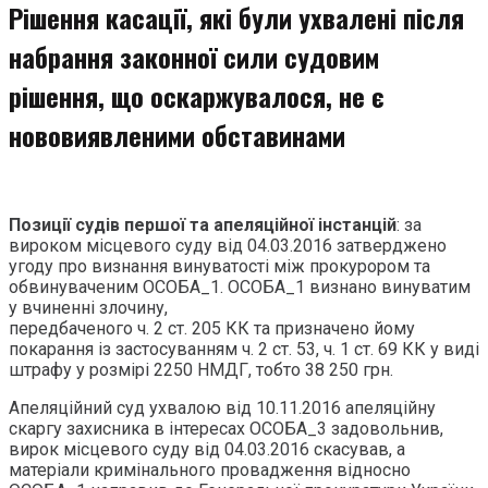
Рішення касації, які були ухвалені після
набрання законної сили судовим
рішення, що оскаржувалося, не є
нововиявленими обставинами
Позиції судів першої та апеляційної інстанцій
: за
вироком місцевого суду від 04.03.2016 затверджено
угоду про визнання винуватості між прокурором та
обвинуваченим ОСОБА_1. ОСОБА_1 визнано винуватим
у вчиненні злочину,
передбаченого ч. 2 ст. 205 КК та призначено йому
покарання із застосуванням ч. 2 ст. 53, ч. 1 ст. 69 КК у виді
штрафу у розмірі 2250 НМДГ, тобто 38 250 грн.
Апеляційний суд ухвалою від 10.11.2016 апеляційну
скаргу захисника в інтересах ОСОБА_3 задовольнив,
вирок місцевого суду від 04.03.2016 скасував, а
матеріали кримінального провадження відносно