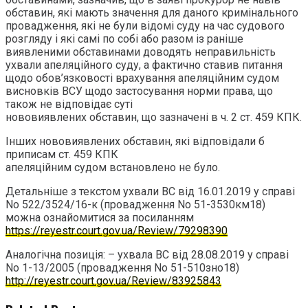
обставин, які мають значення для даного кримінального
провадження, які не були відомі суду на час судового
розгляду і які самі по собі або разом із раніше
виявленими обставинами доводять неправильність
ухвали апеляційного суду, а фактично ставив питання
щодо обов’язковості врахування апеляційним судом
висновків ВСУ щодо застосування норми права, що
також не відповідає суті
нововиявлених обставин, що зазначені в ч. 2 ст. 459 КПК.
Інших нововиявлених обставин, які відповідали б
приписам ст. 459 КПК
апеляційним судом встановлено не було.
Детальніше з текстом ухвали ВС від 16.01.2019 у справі
No 522/3524/16-к (провадження No 51-3530км18)
можна ознайомитися за посиланням
https://reyestr.court.gov.ua/Review/79298390
Аналогічна позиція: – ухвала ВС від 28.08.2019 у справі
No 1-13/2005 (провадження No 51-510зно18)
http://reyestr.court.gov.ua/Review/83925843