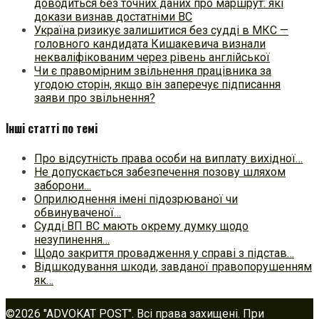
доводиться без точних даних про маршрут: які
докази визнав достатніми ВС
Україна ризикує залишитися без судді в МКС —
головного кандидата Кишакевича визнали
некваліфікованим через рівень англійської
Чи є правомірним звільнення працівника за
угодою сторін, якщо він заперечує підписання
заяви про звільнення?
Інші статті по темі
Про відсутність права особи на виплату вихідної…
Не допускається забезпечення позову шляхом
заборони…
Оприлюднення імені підозрюваної чи
обвинуваченої…
Судді ВП ВС мають окрему думку щодо
незупинення…
Щодо закриття провадження у справі з підстав…
Відшкодування шкоди, завданої правопорушенням
як…
©2026 "ADVOKAT POST". Всі права захищені. При