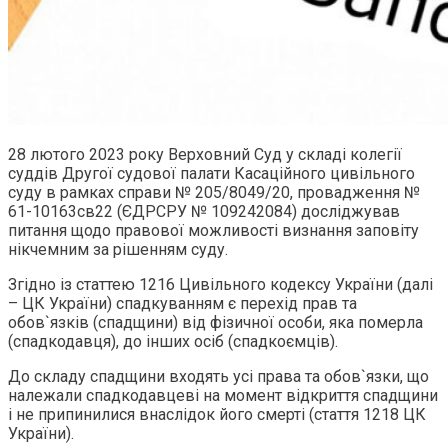
28 лютого 2023 року Верховний Суд у складі колегії
суддів Другої судової палати Касаційного цивільного
суду в рамках справи № 205/8049/20, провадження №
61-10163св22 (ЄДРСРУ № 109242084) досліджував
питання щодо правової можливості визнання заповіту
нікчемним за рішенням суду.
Згідно із статтею 1216 Цивільного кодексу України (далі
– ЦК України) спадкуванням є перехід прав та
обов`язків (спадщини) від фізичної особи, яка померла
(спадкодавця), до інших осіб (спадкоємців).
До складу спадщини входять усі права та обов`язки, що
належали спадкодавцеві на момент відкриття спадщини
і не припинилися внаслідок його смерті (стаття 1218 ЦК
України).