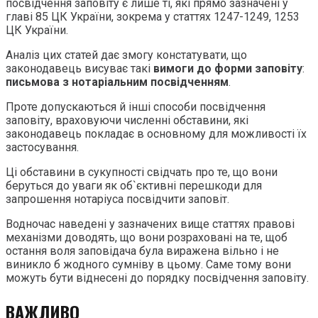
посвідчення заповіту є лише ті, які прямо зазначені у
главі 85 ЦК України, зокрема у статтях 1247-1249, 1253
ЦК України.
Аналіз цих статей дає змогу констатувати, що
законодавець висуває такі
вимоги до форми заповіту
:
письмова з нотаріальним посвідченням
.
Проте допускаються й інші способи посвідчення
заповіту, враховуючи численні обставини, які
законодавець покладає в основному для можливості їх
застосування.
Ці обставини в сукупності свідчать про те, що вони
беруться до уваги як об`єктивні перешкоди для
запрошення нотаріуса посвідчити заповіт.
Водночас наведені у зазначених вище статтях правові
механізми доводять, що вони розраховані на те, щоб
остання воля заповідача була виражена вільно і не
виникло б жодного сумніву в цьому. Саме тому вони
можуть бути віднесені до порядку посвідчення заповіту.
ВАЖЛИВО