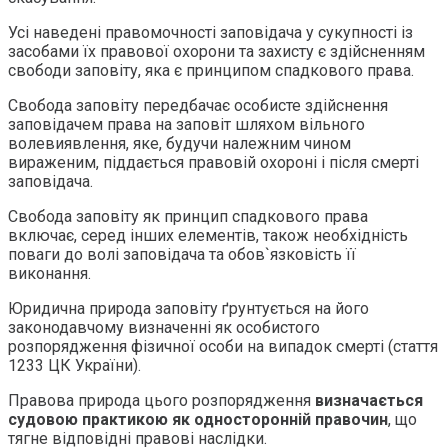
Усі наведені правомочності заповідача у сукупності із
засобами їх правової охорони та захисту є здійсненням
свободи заповіту, яка є принципом спадкового права.
Свобода заповіту передбачає особисте здійснення
заповідачем права на заповіт шляхом вільного
волевиявлення, яке, будучи належним чином
вираженим, піддається правовій охороні і після смерті
заповідача.
Свобода заповіту як принцип спадкового права
включає, серед інших елементів, також необхідність
поваги до волі заповідача та обов`язковість її
виконання.
Юридична природа заповіту ґрунтується на його
законодавчому визначенні як особистого
розпорядження фізичної особи на випадок смерті (стаття
1233 ЦК України).
Правова природа цього розпорядження
визначається
судовою практикою як односторонній правочин
, що
тягне відповідні правові наслідки.