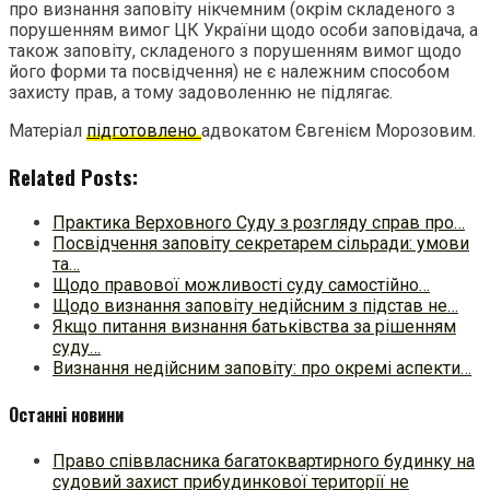
про визнання заповіту нікчемним (окрім складеного з
порушенням вимог ЦК України щодо особи заповідача, а
також заповіту, складеного з порушенням вимог щодо
його форми та посвідчення) не є належним способом
захисту прав, а тому задоволенню не підлягає.
Матеріал
підготовлено
адвокатом Євгенієм Морозовим.
Related Posts:
Практика Верховного Суду з розгляду справ про…
Посвідчення заповіту секретарем сільради: умови
та…
Щодо правової можливості суду самостійно…
Щодо визнання заповіту недійсним з підстав не…
Якщо питання визнання батьківства за рішенням
суду…
Визнання недійсним заповіту: про окремі аспекти…
Останні новини
Право співвласника багатоквартирного будинку на
судовий захист прибудинкової території не