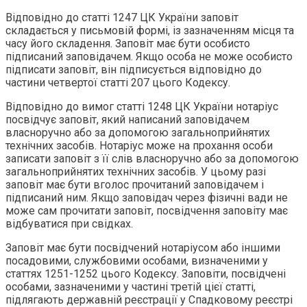
Відповідно до статті 1247 ЦК України заповіт
складається у письмовій формі, із зазначенням місця та
часу його складення. Заповіт має бути особисто
підписаний заповідачем. Якщо особа не може особисто
підписати заповіт, він підписується відповідно до
частини четвертої статті 207 цього Кодексу.
Відповідно до вимог статті 1248 ЦК України нотаріус
посвідчує заповіт, який написаний заповідачем
власноручно або за допомогою загальноприйнятих
технічних засобів. Нотаріус може на прохання особи
записати заповіт з її слів власноручно або за допомогою
загальноприйнятих технічних засобів. У цьому разі
заповіт має бути вголос прочитаний заповідачем і
підписаний ним. Якщо заповідач через фізичні вади не
може сам прочитати заповіт, посвідчення заповіту має
відбуватися при свідках.
Заповіт має бути посвідчений нотаріусом або іншими
посадовими, службовими особами, визначеними у
статтях 1251-1252 цього Кодексу. Заповіти, посвідчені
особами, зазначеними у частині третій цієї статті,
підлягають державній реєстрації у Спадковому реєстрі