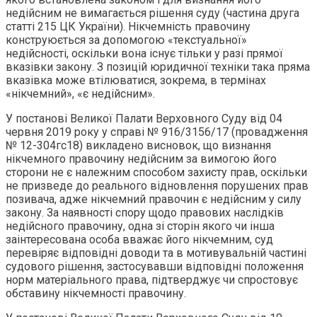
недійсним не вимагається рішення суду (частина друга
статті 215 ЦК України). Нікчемність правочину
конструюється за допомогою «текстуальної»
недійсності, оскільки вона існує тільки у разі прямої
вказівки закону. З позицій юридичної техніки така пряма
вказівка може втілюватися, зокрема, в термінах
«нікчемний», «є недійсним».
У постанові Великої Палати Верховного Суду від 04
червня 2019 року у справі № 916/3156/17 (провадження
№ 12-304гс18) викладено висновок, що визнання
нікчемного правочину недійсним за вимогою його
сторони не є належним способом захисту прав, оскільки
не призведе до реального відновлення порушених прав
позивача, адже нікчемний правочин є недійсним у силу
закону. За наявності спору щодо правових наслідків
недійсного правочину, одна зі сторін якого чи інша
заінтересована особа вважає його нікчемним, суд
перевіряє відповідні доводи та в мотивувальній частині
судового рішення, застосувавши відповідні положення
норм матеріального права, підтверджує чи спростовує
обставину нікчемності правочину.