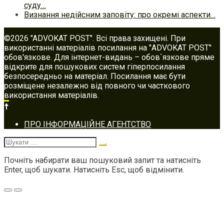
суду…
Визнання недійсним заповіту: про окремі аспекти…
©2026 "ADVOKAT POST". Всі права захищені. При
використанні матеріалів посилання на "ADVOKAT POST"
обов'язкове. Для інтернет-видань – обов`язкове пряме
відкрите для пошукових систем гіперпосилання
безпосередньо на матеріал. Посилання має бути
розміщене незалежно від повного чи часткового
використання матеріалів.
Footer
ПРО ІНФОРМАЦІЙНЕ АГЕНТСТВО
navigation
Шукати:
Почніть набирати ваш пошуковий запит та натисніть
Enter, щоб шукати. Натисніть Esc, щоб відмінити.
Меню