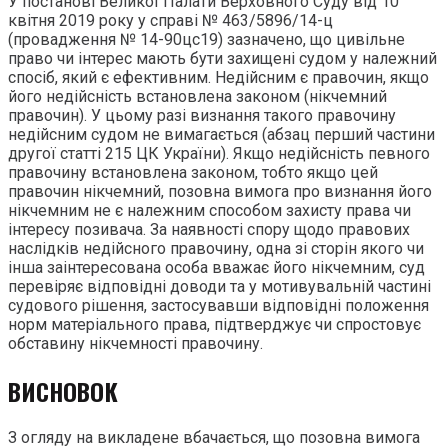
У постанові Великої Палати Верховного Суду від 10
квітня 2019 року у справі № 463/5896/14-ц
(провадження № 14-90цс19) зазначено, що цивільне
право чи інтерес мають бути захищені судом у належний
спосіб, який є ефективним. Недійсним є правочин, якщо
його недійсність встановлена законом (нікчемний
правочин). У цьому разі визнання такого правочину
недійсним судом не вимагається (абзац перший частини
другої статті 215 ЦК України). Якщо недійсність певного
правочину встановлена законом, тобто якщо цей
правочин нікчемний, позовна вимога про визнання його
нікчемним не є належним способом захисту права чи
інтересу позивача. За наявності спору щодо правових
наслідків недійсного правочину, одна зі сторін якого чи
інша заінтересована особа вважає його нікчемним, суд
перевіряє відповідні доводи та у мотивувальній частині
судового рішення, застосувавши відповідні положення
норм матеріального права, підтверджує чи спростовує
обставину нікчемності правочину.
ВИСНОВОК
З огляду на викладене вбачається, що позовна вимога