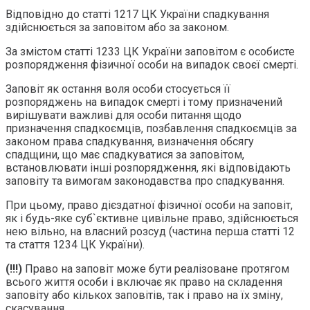
Відповідно до статті 1217 ЦК України спадкування
здійснюється за заповітом або за законом.
За змістом статті 1233 ЦК України заповітом є особисте
розпорядження фізичної особи на випадок своєї смерті.
Заповіт як остання воля особи стосується її
розпоряджень на випадок смерті і тому призначений
вирішувати важливі для особи питання щодо
призначення спадкоємців, позбавлення спадкоємців за
законом права спадкування, визначення обсягу
спадщини, що має спадкуватися за заповітом,
встановлювати інші розпорядження, які відповідають
заповіту та вимогам законодавства про спадкування.
При цьому, право дієздатної фізичної особи на заповіт,
як і будь-яке суб`єктивне цивільне право, здійснюється
нею вільно, на власний розсуд (частина перша статті 12
та стаття 1234 ЦК України).
(!!!)
Право на заповіт може бути реалізоване протягом
всього життя особи і включає як право на складення
заповіту або кількох заповітів, так і право на їх зміну,
скасування.