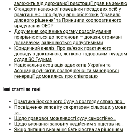
залежить від державної реєстрації прав на землю
Стандарти належної поведінки посадових осіб у
практиці ВC. Про фідуціарні обов’язки, “правило
ділового рішення” та Принципи корпоративного
врядування ОЕСР
Доручення керівника органу розслідування
прирівнюється до постанови — докази, отримані
дізнавачем, залишаються допустимими
Юридичний аналіз. Про зв’язок практичного
досвіду з доктриною, логікою і здоровим глуздом
суддя ВС Гудима
Національна асоціація адвокатів України та
Асоціація суб’єктів розподіленої та маневрової
генерації домовились про співпрацю
Інші статті по темі
Практика Верховного Суду з розгляду справ про…
Посвідчення заповіту секретарем сільради: умови
та…
Щодо правової можливості суду самостійно…
Щодо визнання заповіту недійсним з підстав не…
Якщо питання визнання батьківства за рішенням