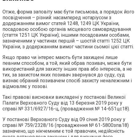
Отже, форма заповіту має бути письмова, а порядок його
посвідчення – різний: насамперед нотаріусом з
додержанням вимог статей 1248, 1249 ЦК України,
посадовою особою органів місцевого самоврядування
(стаття 1251 ЦК України); іншими посадовими особами,
зазначеними у частинах першій – шостій статті 1252 ЦК
України, з додержанням вимог частини сьомої цієї статті.
Якщо право чи інтерес мають бути захищені лише
певним способом, а той, який обрав позивач, може бути
використаний для захисту інших прав або інтересів, а не
тих, за захистом яких позивач звернувся до суду, суд
визнає обраний позивачем спосіб захисту неналежним і
відмовляє у позові.
Такі правові висновки викладені у постанові Великої
Палати Верховного Суду від 13 березня 2019 року у
справі № 331/6927/16-ц, (провадження № 14-651цс18).
У постанові Верховного Суду від 09 січня 2019 року у
справі № 759/2328/16 (провадження № 61-5800зпв18)
зазначено, що нікчемним є той правочин, недійсність
якого встановлена законом і для визнання його