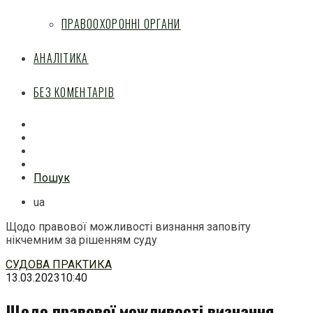
ПРАВООХОРОННІ ОРГАНИ
АНАЛІТИКА
БЕЗ КОМЕНТАРІВ
Facebook
Mail
Telegram
Feed
Пошук
ua
Щодо правової можливості визнання заповіту
нікчемним за рішенням суду
Перейти
СУДОВА ПРАКТИКА
до
13.03.2023
10:40
змісту
Щодо правової можливості визнання