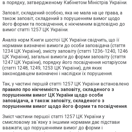
в порядку, затвердженому Кабінетом Міністрів України.
Заповіт, складений особою, яка не мала на це права, а
також заповіт, складений з порушенням вимог щодо
його форми та посвідчення, є нікчемним відповідно до
вимог статті 1257 ЦК України.
Аналіз норм Книги шостої ЦК України свідчить, що її
нормами визначені вимоги до особи заповідача (стаття
1234 ЦК України), змісту заповіту (статті 1236-1240, 1246
ЦК України), загальні вимоги до форми заповіту (стаття
1247 ЦК України), порядку його посвідчення нотаріусом
(статті 1248, 1249, 1253 ЦК України), для яких
законодавцем визначені і наслідки їх порушення.
Так, у частині першій статті 1257 ЦК України встановлено
правило про нікчемність заповіту, складеного з
порушенням вимог ЦК України щодо особи
заповідача, а також заповіту, складеного з
порушенням вимог щодо його форми та посвідчення
.
Зміст частини першої статті 1257 ЦК України у
смисловому зв`язку з іншими нормами дає підстави
вважати, що порушеннями вимог до форми і