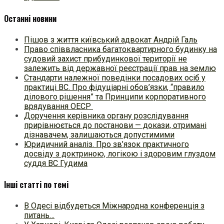
Останні новини
Пішов з життя київський адвокат Андрій Галь
Право співвласника багатоквартирного будинку на
судовий захист прибудинкової території не
залежить від державної реєстрації прав на землю
Стандарти належної поведінки посадових осіб у
практиці ВC. Про фідуціарні обов’язки, “правило
ділового рішення” та Принципи корпоративного
врядування ОЕСР
Доручення керівника органу розслідування
прирівнюється до постанови — докази, отримані
дізнавачем, залишаються допустимими
Юридичний аналіз. Про зв’язок практичного
досвіду з доктриною, логікою і здоровим глуздом
суддя ВС Гудима
Інші статті по темі
В Одесі відбудеться Міжнародна конференція з
питань…