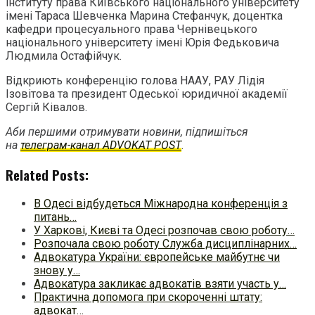
інституту права Київського національного університету
імені Тараса Шевченка Марина Стефанчук, доцентка
кафедри процесуального права Чернівецького
національного університету імені Юрія Федьковича
Людмила Остафійчук.
Відкриють конференцію голова НААУ, РАУ Лідія
Ізовітова та президент Одеської юридичної академії
Сергій Ківалов.
Аби першими отримувати новини, підпишіться
на
телеграм-канал ADVOKAT POST
.
Related Posts:
В Одесі відбудеться Міжнародна конференція з
питань…
У Харкові, Києві та Одесі розпочав свою роботу…
Розпочала свою роботу Служба дисциплінарних…
Адвокатура України: європейське майбутнє чи
знову у…
Адвокатура закликає адвокатів взяти участь у…
Практична допомога при скороченні штату:
адвокат…