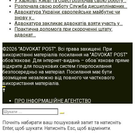
У Харкові, Києві та Одесі розпочав свою роботу…
Розпочала свою роботу Служба дисциплінарних…
Адвокатура України: європейське майбутнє чи
знову у…
Адвокатура закликає адвокатів взяти участь у…
Практична допомога при скороченні штату:
адвокат…
©2026 "ADVOKAT POST". Всі права захищені. При
використанні матеріалів посилання на "ADVOKAT POST"
обов'язкове. Для інтернет-видань – обов`язкове пряме
відкрите для пошукових систем гіперпосилання
безпосередньо на матеріал. Посилання має бути
розміщене незалежно від повного чи часткового
використання матеріалів.
Footer
ПРО ІНФОРМАЦІЙНЕ АГЕНТСТВО
navigation
Шукати:
Почніть набирати ваш пошуковий запит та натисніть
Enter, щоб шукати. Натисніть Esc, щоб відмінити.