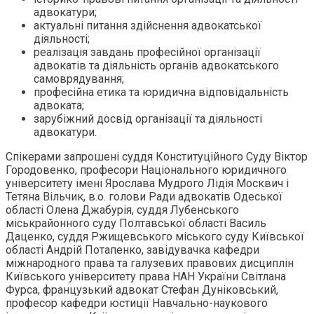
адвокатури;
актуальні питання здійснення адвокатської
діяльності;
реалізація завдань професійної організації
адвокатів та діяльність органів адвокатського
самоврядування;
професійна етика та юридична відповідальність
адвоката;
зарубіжний досвід організації та діяльності
адвокатури.
Спікерами запрошені суддя Конституційного Суду Віктор
Городовенко, професори Національного юридичного
університету імені Ярослава Мудрого Лідія Москвич і
Тетяна Вільчик, в.о. голови Ради адвокатів Одеської
області Олена Джабурія, суддя Лубенського
міськрайонного суду Полтавської області Василь
Даценко, суддя Ржищевського міського суду Київської
області Андрій Потапенко, завідувачка кафедри
міжнародного права та галузевих правових дисциплін
Київського університету права НАН України Світлана
Фурса, французький адвокат Стефан Дуніковський,
професор кафедри юстиції Навчально-наукового