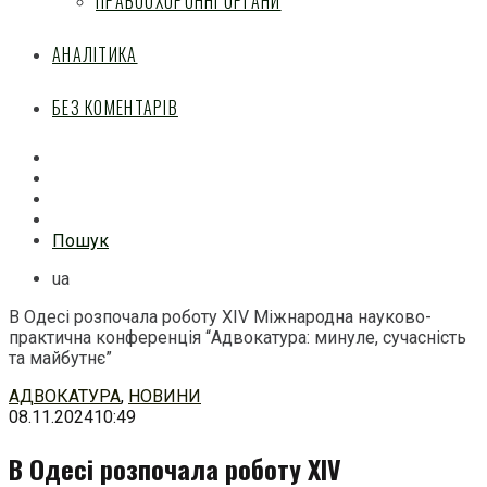
ПРАВООХОРОННІ ОРГАНИ
АНАЛІТИКА
БЕЗ КОМЕНТАРІВ
Facebook
Mail
Telegram
Feed
Пошук
ua
В Одесі розпочала роботу ХІV Міжнародна науково-
практична конференція “Адвокатура: минуле, сучасність
та майбутнє”
Перейти
АДВОКАТУРА
,
НОВИНИ
до
08.11.2024
10:49
змісту
В Одесі розпочала роботу ХІV