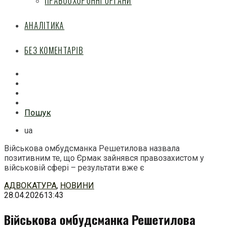
ПРАВООХОРОННІ ОРГАНИ
АНАЛІТИКА
БЕЗ КОМЕНТАРІВ
Facebook
Mail
Telegram
Feed
Пошук
ua
Військова омбудсманка Решетилова назвала
позитивним те, що Єрмак зайнявся правозахистом у
військовій сфері – результати вже є
Перейти
АДВОКАТУРА
,
НОВИНИ
до
28.04.2026
13:43
змісту
Військова омбудсманка Решетилова