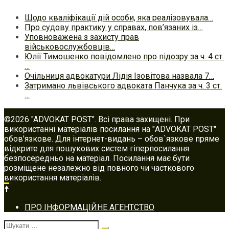
Щодо кваліфікації дій особи, яка реалізовувала…
Про судову практику у справах, пов’язаних із…
Уповноважена з захисту прав
військовослужбовців…
Юлії Тимошенко повідомлено про підозру за ч. 4 ст.
…
Очільниця адвокатури Лідія Ізовітова назвала 7…
Затримано львівського адвоката Панчука за ч. 3 ст.
…
©2026 "ADVOKAT POST". Всі права захищені. При
використанні матеріалів посилання на "ADVOKAT POST"
обов'язкове. Для інтернет-видань – обов`язкове пряме
відкрите для пошукових систем гіперпосилання
безпосередньо на матеріал. Посилання має бути
розміщене незалежно від повного чи часткового
використання матеріалів.
Footer
ПРО ІНФОРМАЦІЙНЕ АГЕНТСТВО
navigation
Шукати: