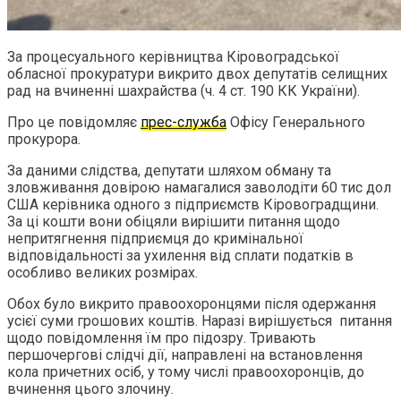
За процесуального керівництва Кіровоградської
обласної прокуратури викрито двох депутатів селищних
рад на вчиненні шахрайства (ч. 4 ст. 190 КК України).
Про це повідомляє
прес-служба
Офісу Генерального
прокурора.
За даними слідства, депутати шляхом обману та
зловживання довірою намагалися заволодіти 60 тис дол
США керівника одного з підприємств Кіровоградщини.
За ці кошти вони обіцяли вирішити питання щодо
непритягнення підприємця до кримінальної
відповідальності за ухилення від сплати податків в
особливо великих розмірах.
Обох було викрито правоохоронцями після одержання
усієї суми грошових коштів. Наразі вирішується питання
щодо повідомлення їм про підозру. Тривають
першочергові слідчі дії, направлені на встановлення
кола причетних осіб, у тому числі правоохоронців, до
вчинення цього злочину.