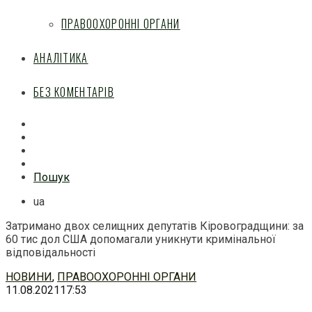
ПРАВООХОРОННІ ОРГАНИ
АНАЛІТИКА
БЕЗ КОМЕНТАРІВ
Facebook
Mail
Telegram
Feed
Пошук
ua
Затримано двох селищних депутатів Кіровоградщини: за
60 тис дол США допомагали уникнути кримінальної
відповідальності
Перейти
НОВИНИ
,
ПРАВООХОРОННІ ОРГАНИ
до
11.08.2021
17:53
змісту