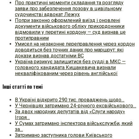
Про практичні моменти складання та розгляду
заяви про забезпечення позову в цивільному
судочинстві адвокат Лежух
Попри законно оформлений виїзд і оновлені
документи військового обліку прикордонники
відмовили у перетині кордону — суд визнав це
протиправним
Умисел на незаконне переправлення через кордон
доводиться без точних даних про маршрут: які
докази визнав достатніми ВС
Україна ризикує залишитися без судді в МКС —
головного кандидата Кишакевича визнали
некваліфікованим через рівень англійської
Інші статті по темі
В Україні відкрито 290 тис. проваджень щодо…
У Чернівцях затримано 24-річного ексвійськового…
За двох народних депутатів від «Слуги народу»
Ігоря…
У Сумах затримано інспектора військслужби, який
за…
Затримано заступника голови Київського