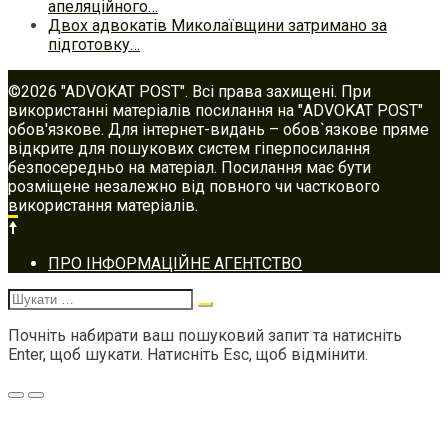
апеляційного…
Двох адвокатів Миколаївщини затримано за
підготовку…
©2026 "ADVOKAT POST". Всі права захищені. При
використанні матеріалів посилання на "ADVOKAT POST"
обов'язкове. Для інтернет-видань – обов`язкове пряме
відкрите для пошукових систем гіперпосилання
безпосередньо на матеріал. Посилання має бути
розміщене незалежно від повного чи часткового
використання матеріалів.
Footer
ПРО ІНФОРМАЦІЙНЕ АГЕНТСТВО
navigation
Шукати:
Почніть набирати ваш пошуковий запит та натисніть
Enter, щоб шукати. Натисніть Esc, щоб відмінити.
Меню