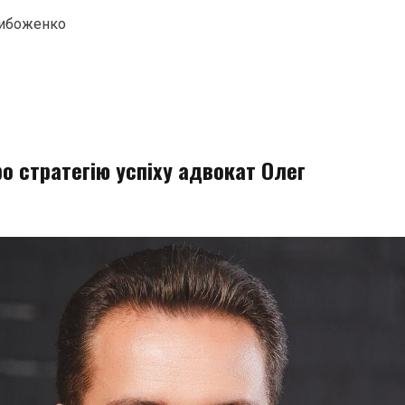
стибоженко
ро стратегію успіху адвокат Олег