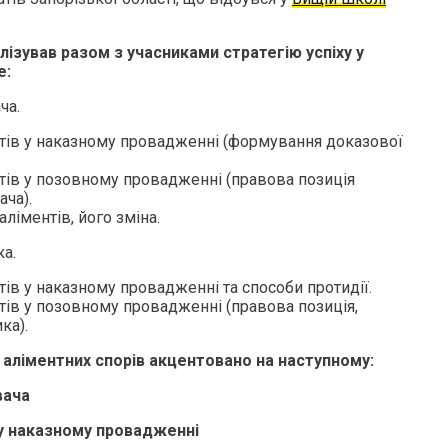
ізував разом з учасниками стратегію успіху у
е:
ча.
ентів у наказному провадженні (формування доказової
нтів у позовному провадженні (правова позиція
ача).
аліментів, його зміна.
ка.
нтів у наказному провадженні та способи протидії.
нтів у позовному провадженні (правова позиція,
ка).
 аліментних спорів акцентовано на наступному:
вача
 у наказному провадженні