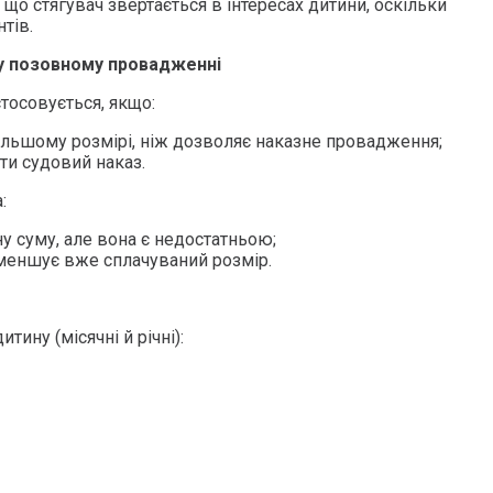
 що стягувач звертається в інтересах дитини, оскільки
тів.
в у позовному провадженні
осовується, якщо:
більшому розмірі, ніж дозволяє наказне провадження;
и судовий наказ.
:
у суму, але вона є недостатньою;
зменшує вже сплачуваний розмір.
тину (місячні й річні):