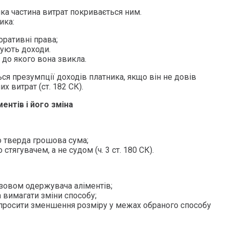
ка частина витрат покривається ним.
ика:
оративні права;
ують доходи.
 до якого вона звикла.
ся презумпції доходів платника, якщо він не довів
х витрат (ст. 182 СК).
ментів і його зміна
о тверда грошова сума;
тягувачем, а не судом (ч. 3 ст. 180 СК).
зовом одержувача аліментів;
 вимагати зміни способу;
просити зменшення розміру у межах обраного способу