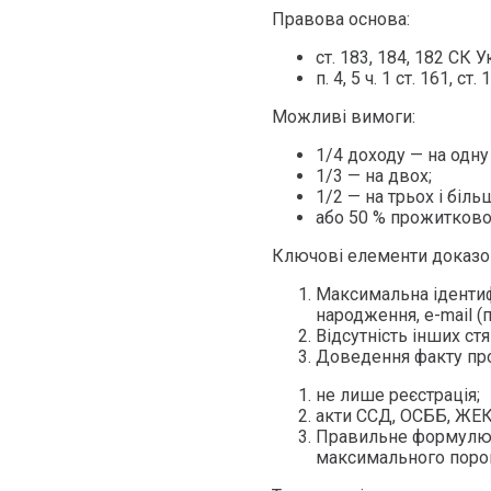
Правова основа:
ст. 183, 184, 182 СК У
п. 4, 5 ч. 1 ст. 161, с
Можливі вимоги:
1/4 доходу — на одну
1/3 — на двох;
1/2 — на трьох і біль
або 50 % прожитковог
Ключові елементи доказов
Максимальна ідентиф
народження, e-mail (п.
Відсутність інших с
Доведення факту про
не лише реєстрація;
акти ССД, ОСББ, ЖЕК
Правильне формулюва
максимального порог