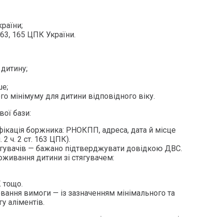
країни;
т. 163, 165 ЦПК України.
 дитину;
ше;
о мінімуму для дитини відповідного віку.
ої бази:
ікація боржника: РНОКПП, адреса, дата й місце
 2 ч. 2 ст. 163 ЦПК).
тягувачів — бажано підтверджувати довідкою ДВС.
живання дитини зі стягувачем:
 тощо.
ння вимоги — із зазначенням мінімального та
у аліментів.