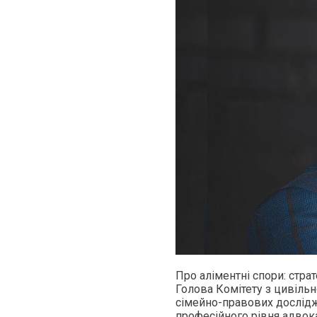
Про аліментні спори: стра
Голова Комітету з цивільн
сімейно-правових дослідж
професійного рівня адвока