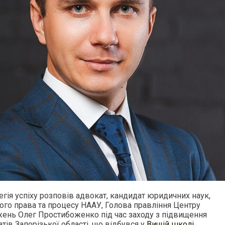
тегія успіху розповів адвокат, кандидат юридичних наук,
ого права та процесу НААУ, Голова правління Центру
ень Олег Простибоженко під час заходу з підвищення
тів Запорізької області, що відбувся у
Вищій школі