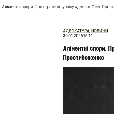
Аліментні спори. Про стратегію успіху адвокат Олег Про
Перейти
до
змісту
АДВОКАТУРА
,
НОВИНИ
30.01.2026
16:11
Аліментні спори. П
Простибоженко