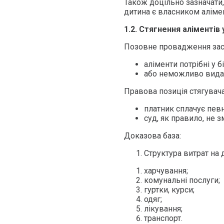
Також доцільно зазначати,
дитина є власником алімен
1.2. Стягнення аліменті
Позовне провадження заст
аліменти потрібні у 
або неможливо видат
Правова позиція стягувача
платник сплачує певн
суд, як правило, не 
Доказова база:
Структура витрат на ди
харчування;
комунальні послуги;
гуртки, курси;
одяг;
лікування;
транспорт.