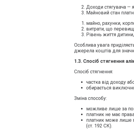
Доходи стягувача — я
Майновий стан платн
майно, рахунки, корп
витрати, що перевищ
Рівень життя дитини,
Особлива увага приділяєть
джерела коштів для значни
1.3. Спосіб стягнення алі
Спосіб стягнення:
частка від доходу аб
обирається виключно с
Зміна способу:
можливе лише за по
платник не має права
платник може лише 
(ст. 192 СК).