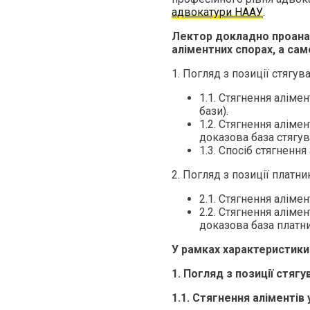
адвокатури НААУ
.
Лектор докладно проанал
аліментних спорах, а сам
1. Погляд з позиції стягува
1.1. Стягнення алім
бази).
1.2. Стягнення аліме
доказова база стягув
1.3. Спосіб стягнення 
2. Погляд з позиції платни
2.1. Стягнення аліме
2.2. Стягнення аліме
доказова база платни
У рамках характеристики
1. Погляд з позиції стягу
1.1. Стягнення аліментів