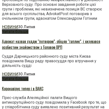
Верховного суду. Про основні завдання роботи цієї
групи і проблеми, які невизначена позиція ВС створює
для всього суспільства, AdvokatPost поговорив з
очільником групи, адвокатом Олександром Готіним
НОВИНИ
30 Липня
Читати більше
Адвокат назвав суддю “потворою”, обіцяв “гаплик”, і хизувався
особистим знайомством з Головою ВРП
Суддя Дарницького районного суду міста Києва
повідомила Вищу раду правосуддя про втручання у
діяльність судді
НОВИНИ
30 Липня
Читати більше
Коронавірус тепер і в ВАКС
Прес-служба Апеляційної палати Вищого
антикорупційного суду повідомила у Facebook про те, що
у співробітника суду виявлено позитивний результат на