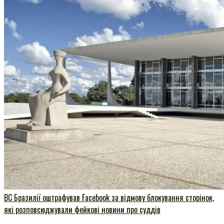
ВC Бразилії оштрафував Facebook за відмову блокування сторінок,
які розповсюджували фейкові новини про суддів