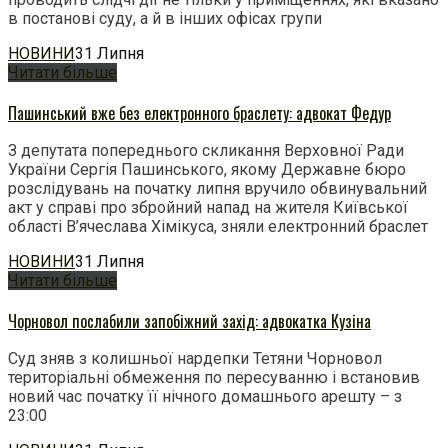
в постанові суду, а й в інших офісах групи
НОВИНИ
31 Липня
Читати більше
Пашинський вже без електронного браслету: адвокат Федур
З депутата попереднього скликання Верховної Ради
України Сергія Пашинського, якому Державне бюро
розслідувань на початку липня вручило обвинувальний
акт у справі про збройний напад на жителя Київської
області В’ячеслава Хімікуса, зняли електронний браслет
НОВИНИ
31 Липня
Читати більше
Чорновол послабили запобіжний захід: адвокатка Кузіна
Суд зняв з колишньої нардепки Тетяни Чорновол
територіальні обмеження по пересуванню і встановив
новий час початку її нічного домашнього арешту – з
23:00