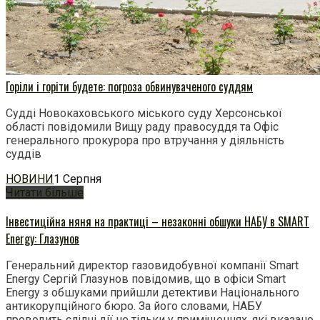
Горіли і горіти будете: погроза обвинуваченого суддям
Судді Новокаховського міського суду Херсонської
області повідомили Вищу раду правосуддя та Офіс
генерального прокурора про втручання у діяльність
суддів
НОВИНИ
1 Серпня
Читати більше
Інвестиційна няня на практиці – незаконні обшуки НАБУ в SMART
Energy: Глазунов
Генеральний директор газовидобувної компанії Smart
Energy Сергій Глазунов повідомив, що в офіси Smart
Energy з обшуками прийшли детективи Національного
антикорупційного бюро. За його словами, НАБУ
проводить слідчі дії не тільки у приміщеннях, які вказано