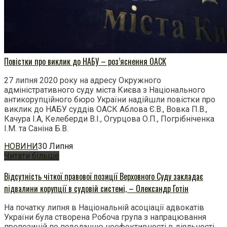
Повістки про виклик до НАБУ – роз’яснення ОАСК
27 липня 2020 року на адресу Окружного
адміністративного суду міста Києва з Національного
антикорупційного бюро України надійшли повістки про
виклик до НАБУ суддів ОАСК Аблова Є.В., Вовка П.В.,
Качура І.А, Келеберди В.І., Огурцова О.П., Погрібніченка
І.М. та Саніна Б.В.
НОВИНИ
30 Липня
Читати більше
Відсутність чіткої правової позиції Верховного Суду закладає
підвалини корупції в судовій системі, – Олександр Готін
На початку липня в Національній асоціації адвокатів
України була створена Робоча група з напрацювання
пропозицій по подоланню неефективності в діяльності