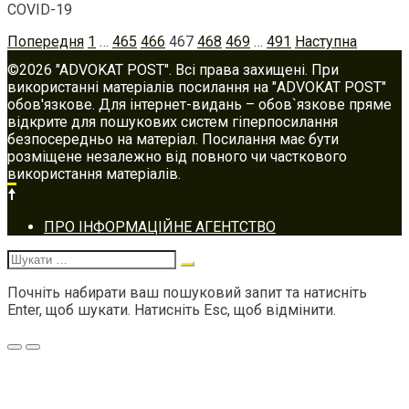
COVID-19
Posts
Попередня
1
…
465
466
467
468
469
…
491
Наступна
navigation
©2026 "ADVOKAT POST". Всі права захищені. При
використанні матеріалів посилання на "ADVOKAT POST"
обов'язкове. Для інтернет-видань – обов`язкове пряме
відкрите для пошукових систем гіперпосилання
безпосередньо на матеріал. Посилання має бути
розміщене незалежно від повного чи часткового
використання матеріалів.
Footer
ПРО ІНФОРМАЦІЙНЕ АГЕНТСТВО
navigation
Шукати:
Почніть набирати ваш пошуковий запит та натисніть
Enter, щоб шукати. Натисніть Esc, щоб відмінити.
Меню