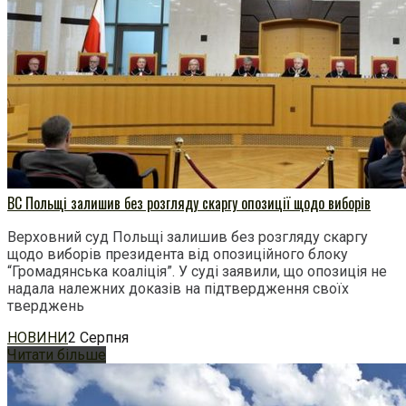
ВС Польщі залишив без розгляду скаргу опозиції щодо виборів
Верховний суд Польщі залишив без розгляду скаргу
щодо виборів президента від опозиційного блоку
“Громадянська коаліція”. У суді заявили, що опозиція не
надала належних доказів на підтвердження своїх
тверджень
НОВИНИ
2 Серпня
Читати більше