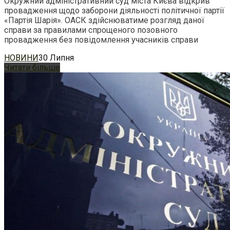
Окружний адміністративний суд міста Києва відкрив
провадження щодо заборони діяльності політичної партії
«Партія Шарія». ОАСК здійснюватиме розгляд даної
справи за правилами спрощеного позовного
провадження без повідомлення учасників справи
НОВИНИ
30 Липня
Читати більше