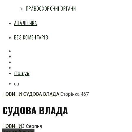
ПРАВООХОРОННІ ОРГАНИ
АНАЛІТИКА
БЕЗ КОМЕНТАРІВ
Facebook
Mail
Telegram
Feed
Пошук
ua
НОВИНИ
СУДОВА ВЛАДА
Сторінка 467
Перейти
СУДОВА ВЛАДА
до
змісту
НОВИНИ
3 Серпня
Читати більше