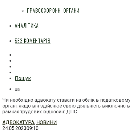
ПРАВООХОРОННІ ОРГАНИ
АНАЛІТИКА
БЕЗ КОМЕНТАРІВ
Facebook
Mail
Telegram
Feed
Пошук
ua
Чи необхідно адвокату ставати на облік в податковому
органі, якщо він здійснює свою діяльність виключно в
рамках трудових відносин: ДПС
Перейти
АДВОКАТУРА
,
НОВИНИ
до
24.05.2023
09:10
змісту