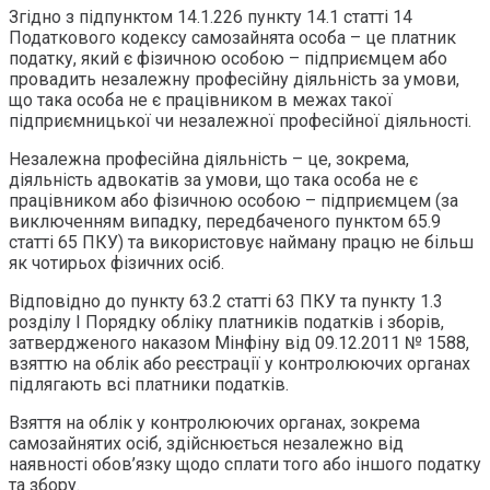
Згідно з підпунктом 14.1.226 пункту 14.1 статті 14
Податкового кодексу самозайнята особа – це платник
податку, який є фізичною особою – підприємцем або
провадить незалежну професійну діяльність за умови,
що така особа не є працівником в межах такої
підприємницької чи незалежної професійної діяльності.
Незалежна професійна діяльність – це, зокрема,
діяльність адвокатів за умови, що така особа не є
працівником або фізичною особою – підприємцем (за
виключенням випадку, передбаченого пунктом 65.9
статті 65 ПКУ) та використовує найману працю не більш
як чотирьох фізичних осіб.
Відповідно до пункту 63.2 статті 63 ПКУ та пункту 1.3
розділу І Порядку обліку платників податків і зборів,
затвердженого наказом Мінфіну від 09.12.2011 № 1588,
взяттю на облік або реєстрації у контролюючих органах
підлягають всі платники податків.
Взяття на облік у контролюючих органах, зокрема
самозайнятих осіб, здійснюється незалежно від
наявності обов’язку щодо сплати того або іншого податку
та збору.