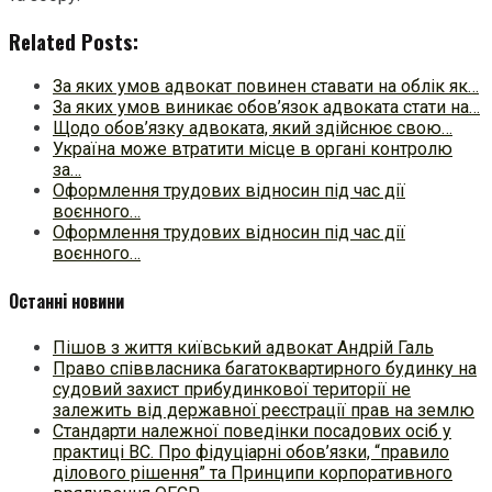
Related Posts:
За яких умов адвокат повинен ставати на облік як…
За яких умов виникає обов’язок адвоката стати на…
Щодо обов’язку адвоката, який здійснює свою…
Україна може втратити місце в органі контролю
за…
Оформлення трудових відносин під час дії
воєнного…
Оформлення трудових відносин під час дії
воєнного…
Останні новини
Пішов з життя київський адвокат Андрій Галь
Право співвласника багатоквартирного будинку на
судовий захист прибудинкової території не
залежить від державної реєстрації прав на землю
Стандарти належної поведінки посадових осіб у
практиці ВC. Про фідуціарні обов’язки, “правило
ділового рішення” та Принципи корпоративного