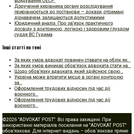
врядування ОЕСР
Доручення керівника органу розслідування
прирівнюється до постанови — докази, отримані
дізнавачем, залишаються допустимими
Юридичний аналіз. Про зв’язок практичного
досвіду з доктриною, логікою і здоровим глуздом
суддя ВС Гудима
Інші статті по темі
За яких умов адвокат повинен ставати на облік як…
За яких умов виникає обов’язок адвоката стати на…
Щодо обов’язку адвоката, який здійснює свою…
Україна може втратити місце в органі контролю
за…
Оформлення трудових відносин під час дії
воєнного…
Оформлення трудових відносин під час дії
воєнного…
©2026 "ADVOKAT POST". Всі права захищені. При
використанні матеріалів посилання на "ADVOKAT POST"
обов'язкове. Для інтернет-видань – обов`язкове пряме