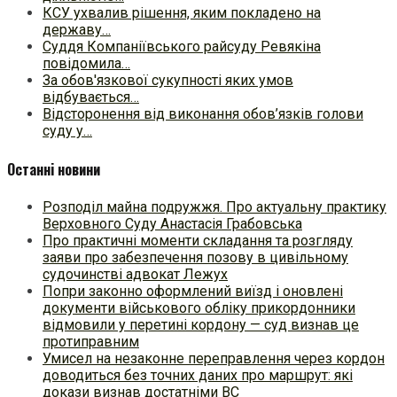
КСУ ухвалив рішення, яким покладено на
державу…
Суддя Компаніївського райсуду Ревякіна
повідомила…
За обов'язкової сукупності яких умов
відбувається…
Відсторонення від виконання обов’язків голови
суду у…
Останні новини
Розподіл майна подружжя. Про актуальну практику
Верховного Суду Анастасія Грабовська
Про практичні моменти складання та розгляду
заяви про забезпечення позову в цивільному
судочинстві адвокат Лежух
Попри законно оформлений виїзд і оновлені
документи військового обліку прикордонники
відмовили у перетині кордону — суд визнав це
протиправним
Умисел на незаконне переправлення через кордон
доводиться без точних даних про маршрут: які
докази визнав достатніми ВС