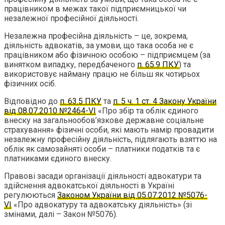
працівником в межах такої підприємницької чи
незалежної професійної діяльності.
Незалежна професійна діяльність – це, зокрема,
діяльність адвокатів, за умови, що така особа не є
працівником або фізичною особою – підприємцем (за
винятком випадку, передбаченого
п. 65.9 ПКУ
) та
використовує найману працю не більш як чотирьох
фізичних осіб.
Відповідно до
п. 63.5 ПКУ
та
п. 5 ч. 1 ст. 4 Закону України
від 08.07.2010 №2464-VI
«Про збір та облік єдиного
внеску на загальнообов’язкове державне соціальне
страхування» фізичні особи, які мають намір провадити
незалежну професійну діяльність, підлягають взяттю на
облік як самозайняті особи – платники податків та є
платниками єдиного внеску.
Правові засади організації діяльності адвокатури та
здійснення адвокатської діяльності в Україні
регулюються
Законом України від 05.07.2012 №5076-
VI
«Про адвокатуру та адвокатську діяльність» (зі
змінами, далі – Закон №5076).