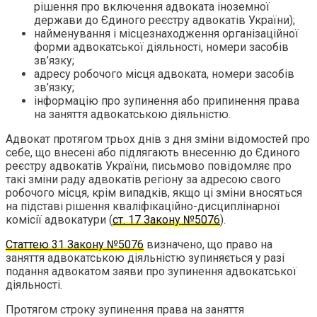
рішення про включення адвоката іноземної
держави до Єдиного реєстру адвокатів України);
найменування і місцезнаходження організаційної
форми адвокатської діяльності, номери засобів
зв’язку;
адресу робочого місця адвоката, номери засобів
зв’язку;
інформацію про зупинення або припинення права
на заняття адвокатською діяльністю.
Адвокат протягом трьох днів з дня зміни відомостей про
себе, що внесені або підлягають внесенню до Єдиного
реєстру адвокатів України, письмово повідомляє про
такі зміни раду адвокатів регіону за адресою свого
робочого місця, крім випадків, якщо ці зміни вносяться
на підставі рішення кваліфікаційно-дисциплінарної
комісії адвокатури (
ст. 17 Закону №5076
).
Статтею 31 Закону №5076
визначено, що право на
заняття адвокатською діяльністю зупиняється у разі
подання адвокатом заяви про зупинення адвокатської
діяльності.
Протягом строку зупинення права на заняття