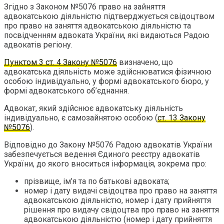
Згідно з Законом №5076 право на зайняття
адвокатською діяльністю підтверджується свідоцтвом
про право на заняття адвокатською діяльністю та
посвідченням адвоката України, які видаються Радою
адвокатів регіону.
Пунктом 3 ст. 4 Закону №5076
визначено, що
адвокатська діяльність може здійснюватися фізичною
особою індивідуально, у формі адвокатського бюро, у
формі адвокатського об’єднання.
Адвокат, який здійснює адвокатську діяльність
індивідуально, є самозайнятою особою (
ст. 13 Закону
№5076
).
Відповідно до Закону №5076 Радою адвокатів України
забезпечується ведення Єдиного реєстру адвокатів
України, до якого вноситься інформація, зокрема про:
прізвище, ім’я та по батькові адвоката;
номер і дату видачі свідоцтва про право на заняття
адвокатською діяльністю, номер і дату прийняття
рішення про видачу свідоцтва про право на заняття
адвокатською діяльністю (номер і дату прийняття