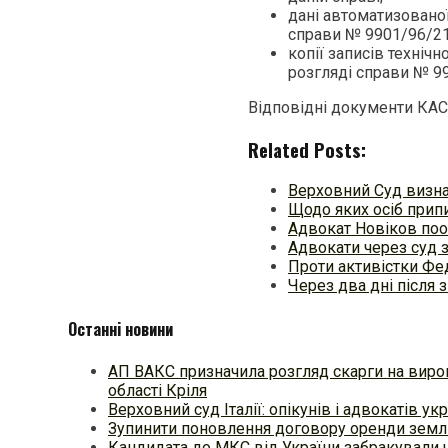
дані автоматизовано
справи № 9901/96/21 
копії записів технічн
розгляді справи № 9
Відповідні документи КАС
Related Posts:
Верховний Суд визна
Щодо яких осіб припи
Адвокат Новіков поо
Адвокати через суд 
Проти активістки Фе
Через два дні після 
Останні новини
АП ВАКС призначила розгляд скарги на вирок
області Кріля
Верховний суд Італії: опікунів і адвокатів у
Зупинити поновлення договору оренди землі:
Кандидата до МКС від України забракували ч