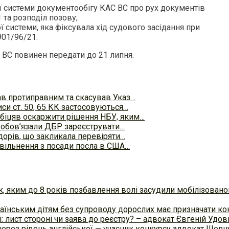
ї системи документообігу КАС ВС про рух документів
та розподіл позову;
ої системи, яка фіксувала хід судового засідання при
901/96/21.
 ВС повинен передати до 21 липня.
в протиправним та скасував Указ…
си ст. 50, 65 КК застосовуються…
біцяв оскаржити рішення НБУ, яким…
зобов’язали ДБР зареєструвати…
дорів, що закликала перевіряти…
звільнення з посади посла в США…
, яким до 8 років позбавлення волі засудили мобілізован
країнським дітям без супроводу дорослих має призначати кон
 лист стороні чи заява до реєстру? – адвокат Євгеній Удо
ерез рівень англійської — учасник конкурсу адвокат Шевчу