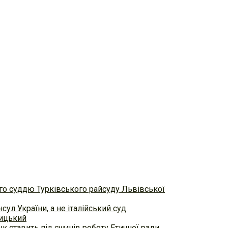
ого суддю Турківського райсуду Львівської
сул України, а не італійський суд
вицький
к ставить під сумнів роботу Етичної ради