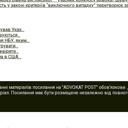
сть у законі критеріїв “виключного випадку” перетворює з
сував Указ…
овуються…
ня НБУ, яким…
трувати…
ревіряти…
сла в США…
анні матеріалів посилання на "ADVOKAT POST" обов'язкове.
іал. Посилання має бути розміщене незалежно від повного