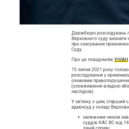
Держбюро розслідувань п
Верховного суду визнати
про скасування призначе
Суду.
Про це повідомляє
УНІАН
.
15 липня 2021 року голов
розслідування у криміна
ознаками правопорушення,
(зловживання владою або
наслідків).
У зв’язку з цим, старший
адмінсуд у складі Верховн
належним чином заві
суддів КАС ВС від 14
даній справі;