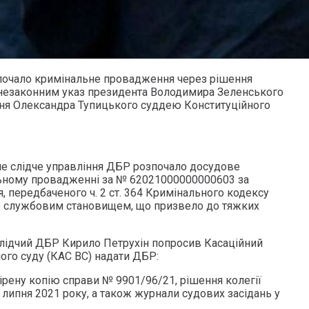
очало кримінальне провадження через рішення
 незаконним указ президента Володимира Зеленського
ння Олександра Тупицького суддею Конституційного
не слідче управління ДБР розпочало досудове
льному провадженні за № 62021000000000603 за
 передбаченого ч. 2 ст. 364 Кримінального кодексу
 службовим становищем, що призвело до тяжких
 слідчий ДБР Кирило Петрухін попросив Касаційний
ого суду (КАС ВС) надати ДБР:
рену копію справи № 9901/96/21, рішення колегії
 липня 2021 року, а також журнали судових засідань у