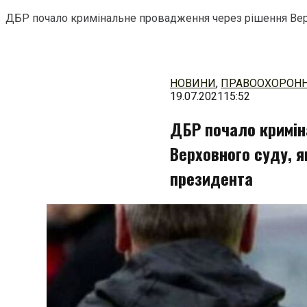
ДБР почало кримінальне провадження через рішення Вер
Перейти
до
змісту
НОВИНИ
,
ПРАВООХОРОНН
19.07.2021
15:52
ДБР почало кримін
Верховного суду, я
президента