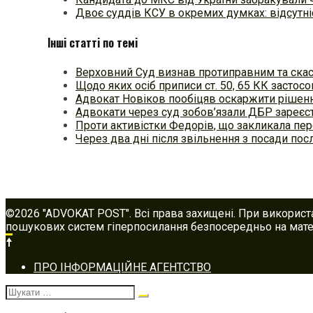
Двоє суддів КСУ в окремих думках: відсутні
Інші статті по темі
Верховний Суд визнав протиправним та ска
Щодо яких осіб приписи ст. 50, 65 КК застос
Адвокат Новіков пообіцяв оскаржити рішен
Адвокати через суд зобов’язали ДБР зареєс
Проти активістки Федорів, що закликала пе
Через два дні після звільнення з посади по
©2026 "ADVOKAT POST". Всі права захищені. При використ
пошукових систем гіперпосилання безпосередньо на матер
Footer
ПРО ІНФОРМАЦІЙНЕ АГЕНТСТВО
navigation
Шукати: