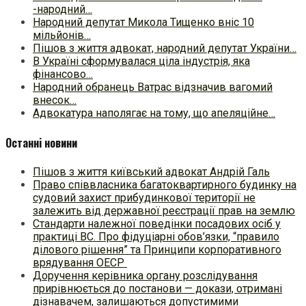
-народний…
Народний депутат Микола Тищенко вніс 10
мільйонів…
Пішов з життя адвокат, народний депутат України…
В Україні сформувалася ціла індустрія, яка
фінансово…
Народний обранець Ватрас відзначив вагомий
внесок…
Адвокатура наполягає на тому, що апеляційне…
Останні новини
Пішов з життя київський адвокат Андрій Галь
Право співвласника багатоквартирного будинку на
судовий захист прибудинкової території не
залежить від державної реєстрації прав на землю
Стандарти належної поведінки посадових осіб у
практиці ВC. Про фідуціарні обов’язки, “правило
ділового рішення” та Принципи корпоративного
врядування ОЕСР
Доручення керівника органу розслідування
прирівнюється до постанови — докази, отримані
дізнавачем, залишаються допустимими