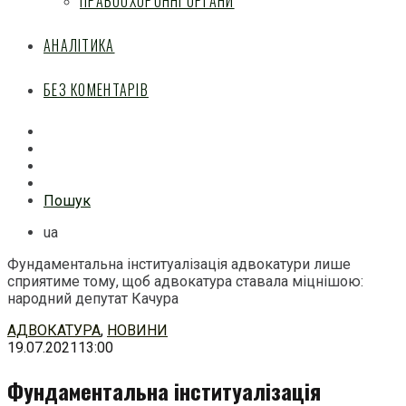
ПРАВООХОРОННІ ОРГАНИ
АНАЛІТИКА
БЕЗ КОМЕНТАРІВ
Facebook
Mail
Telegram
Feed
Пошук
ua
Фундаментальна інституалізація адвокатури лише
сприятиме тому, щоб адвокатура ставала міцнішою:
народний депутат Качура
Перейти
АДВОКАТУРА
,
НОВИНИ
до
19.07.2021
13:00
змісту
Фундаментальна інституалізація