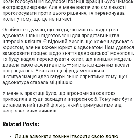
коли голосування всупереч позиції фракції було чимось
екстраординарним. Але в мене вистачило сміливості
проголосувати проти цього рішення, і я переконував
колег у тому, що це не на часі.
Особисто я думаю, що люди, які мають свідоцтва
адвоката, більш підготовлені для представництва
інтересів клієнта. Є відомий вислів, що кожен адвокат є
юристом, але не кожен юрист є адвокатом. Нам удалося
заморозити процес щодо зняття адвокатської монополії,
і я буду надалі переконувати колег, що нинішня модель
довела свою ефективність — якість юридичних послуг
покращилась. Уважаю, що фундаментальна
інституалізація адвокатури лише сприятиме тому, щоб
адвокатура ставала міцнішою.
У мене в практиці було, що агрономи за освітою
приходили в суди захищати інтереси осіб. Тому має бути
встановлений такий фільтр, який стримуватиме від
непрофесійних вчинків.
Related Posts:
Лише адвокати повинні творити свою долю