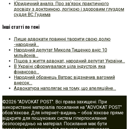
Юридичний аналіз. Про зв’язок практичного
досвіду з доктриною, логікою і здоровим глуздом
суддя ВС Гудима
Інші статті по темі
Лише адвокати повинні творити свою долю
-народний…
Народний депутат Микола Тищенко вніс 10
мільйонів…
Пішов з життя адвокат, народний депутат України…
В Україні сформувалася ціла індустрія, яка
фінансово…
Народний обранець Ватрас відзначив вагомий
внесок…
Адвокатура наполягає на тому, що апеляційне…
©2026 "ADVOKAT POST". Всі права захищені. При
використанні матеріалів посилання на "ADVOKAT POST"
обов'язкове. Для інтернет-видань – обов`язкове пряме
відкрите для пошукових систем гіперпосилання
безпосередньо на матеріал. Посилання має бути