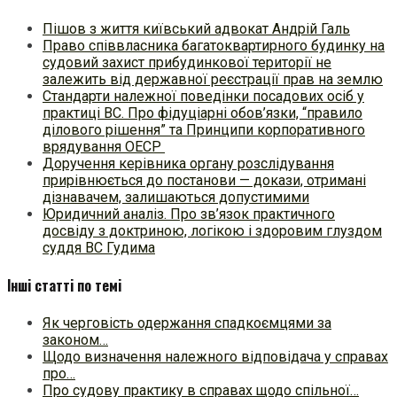
Пішов з життя київський адвокат Андрій Галь
Право співвласника багатоквартирного будинку на
судовий захист прибудинкової території не
залежить від державної реєстрації прав на землю
Стандарти належної поведінки посадових осіб у
практиці ВC. Про фідуціарні обов’язки, “правило
ділового рішення” та Принципи корпоративного
врядування ОЕСР
Доручення керівника органу розслідування
прирівнюється до постанови — докази, отримані
дізнавачем, залишаються допустимими
Юридичний аналіз. Про зв’язок практичного
досвіду з доктриною, логікою і здоровим глуздом
суддя ВС Гудима
Інші статті по темі
Як черговість одержання спадкоємцями за
законом…
Щодо визначення належного відповідача у справах
про…
Про судову практику в справах щодо спільної…