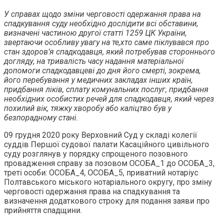
У справах щодо зміни черговості одержання права на
спадкування суду необхідно дослідити всі обставини,
визначені частиною другої статті 1259 ЦК України,
звертаючи особливу увагу на те,хто саме піклувався про
стан здоров’я спадкодавця, який потребував стороннього
догляду, на тривалість часу надання матеріальної
допомоги спадкодавцеві до дня його смерті, зокрема,
його перебування у медичних закладах інших країн,
придбання ліків, сплату комунальних послуг, придбання
необхідних особистих речей для спадкодавця, який через
похилий вік, тяжку хворобу або каліцтво був у
безпорадному стані.
09 грудня 2020 року Верховний Суд у складі колегії
суддів Першої судової палати Касаційного цивільного
суду розглянув у порядку спрощеного позовного
провадження справу за позовом ОСОБА_1 до ОСОБА_3,
треті особи: ОСОБА_4, ОСОБА_5, приватний нотаріус
Полтавського міського нотаріального округу, про зміну
черговості одержання права на спадкування та
визначення додаткового строку для подання заяви про
прийняття спадщини.