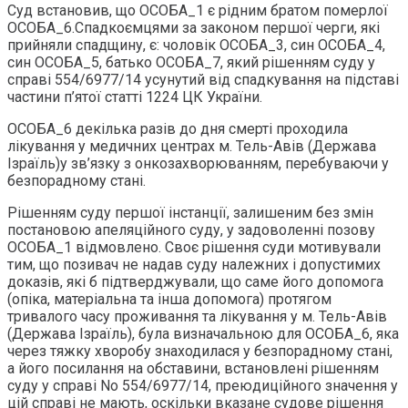
Суд встановив, що ОСОБА_1 є рідним братом померлої
ОСОБА_6.Спадкоємцями за законом першої черги, які
прийняли спадщину, є: чоловік ОСОБА_3, син ОСОБА_4,
син ОСОБА_5, батько ОСОБА_7, який рішенням суду у
справі 554/6977/14 усунутий від спадкування на підставі
частини п’ятої статті 1224 ЦК України.
ОСОБА_6 декілька разів до дня смерті проходила
лікування у медичних центрах м. Тель-Авів (Держава
Ізраїль)у зв’язку з онкозахворюванням, перебуваючи у
безпорадному стані.
Рішенням суду першої інстанції, залишеним без змін
постановою апеляційного суду, у задоволенні позову
ОСОБА_1 відмовлено. Своє рішення суди мотивували
тим, що позивач не надав суду належних і допустимих
доказів, які б підтверджували, що саме його допомога
(опіка, матеріальна та інша допомога) протягом
тривалого часу проживання та лікування у м. Тель-Авів
(Держава Ізраїль), була визначальною для ОСОБА_6, яка
через тяжку хворобу знаходилася у безпорадному стані,
а його посилання на обставини, встановлені рішенням
суду у справі No 554/6977/14, преюдиційного значення у
цій справі не мають, оскільки вказане судове рішення