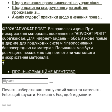
Щодо визнання права власності на управління…
Щодо права на спадкування для осіб, які
проживали зі…
Аналіз судової практики щодо визнання права…
©2026 "ADVOKAT POST". Всі права захищені. При
використанні матеріалів посилання на "ADVOKAT POST"
обов'язкове. Для інтернет-видань – обов`язкове пряме
відкрите для пошукових систем гіперпосилання
безпосередньо на матеріал. Посилання має бути
розміщене незалежно від повного чи часткового
використання матеріалів.
Footer
ПРО ІНФОРМАЦІЙНЕ АГЕНТСТВО
navigation
Шукати:
Почніть набирати ваш пошуковий запит та натисніть
Enter, щоб шукати. Натисніть Esc, щоб відмінити.
Меню