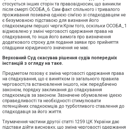
стосується інших сторін та правовідносин, що виникли
після смерті ОСОБА_6. Сам факт спільного і тривалого
проживання позивача однією сім’єю зі спадкодавцем не
є безумовною підставою для визнання його
спадкоємцем першої черги.Крім того, оскільки ОСОБА_1
відмовлено у зміні черговості одержання права на
спадкування, то інша його вимога про визначення
додаткового строку для подання заяви про прийняття
спадщини юридичного значення не має.
Верховний Суд скасував рішення судів попередніх
інстанцій з огляду на таке.
Предметом позову є зміна черговості одержання права
на спадкування, що є винятком із загального правила
черговості,та встановлення іншого, ніж передбачено
законом, порядку закликання до спадкування
спадкоємців за законом. Зазначене обумовлене ідеєю
справедливості та необхідності стимулювати
потенційних спадкоємців до турботливого ставлення до
спадкодавця за його життя.
Тлумачення частини другої статті 1259 ЦК України дає
підстави дійти висновку, що зміна черговості одержання