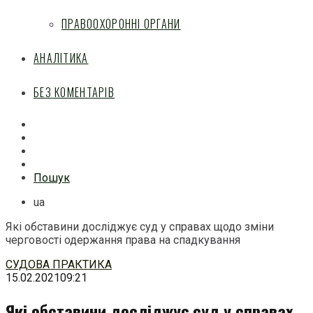
ПРАВООХОРОННІ ОРГАНИ
АНАЛІТИКА
БЕЗ КОМЕНТАРІВ
Facebook
Mail
Telegram
Feed
Пошук
ua
Які обставини досліджує суд у справах щодо зміни
черговості одержання права на спадкування
Перейти
СУДОВА ПРАКТИКА
до
15.02.2021
09:21
змісту
Які обставини досліджує суд у справах