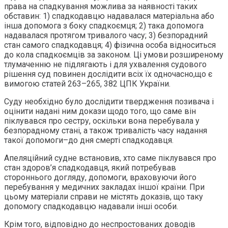
права на спадкування можлива за наявності таких
обставин: 1) спадкодавцю надавалася матеріальна або
інша допомога з боку спадкоємця; 2) така допомога
надавалася протягом тривалого часу; 3) безпорадний
стан самого спадкодавця; 4) фізична особа відноситься
до кола спадкоємців за законом. Ці умови розширеному
тлумаченню не підлягають і для ухвалення судового
рішення суд повинен дослідити всіх їх одночасно,що є
вимогою статей 263–265, 382 ЦПК України.
Cуду необхідно було дослідити твердження позивача і
оцінити надані ним докази щодо того, що саме він
піклувався про сестру, оскільки вона перебувала у
безпорадному стані, а також тривалість часу надання
такої допомоги–до дня смерті спадкодавця.
Апеляційний судне встановив, хто саме піклувався про
стан здоров’я спадкодавця, який потребував
стороннього догляду, допомоги, враховуючи його
перебування у медичних закладах іншої країни. При
цьому матеріали справи не містять доказів, що таку
допомогу спадкодавцю надавали інші особи.
Крім того, відповідно до неспростованих доводів