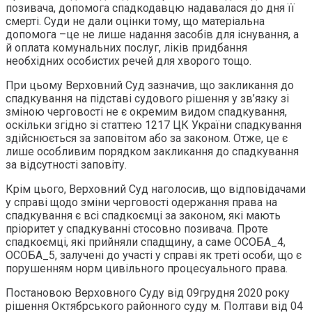
позивача, допомога спадкодавцю надавалася до дня її
смерті. Суди не дали оцінки тому, що матеріальна
допомога –це не лише надання засобів для існування, а
й оплата комунальних послуг, ліків придбання
необхідних особистих речей для хворого тощо.
При цьому Верховний Суд зазначив, що закликання до
спадкування на підставі судового рішення у зв’язку зі
зміною черговості не є окремим видом спадкування,
оскільки згідно зі статтею 1217 ЦК України спадкування
здійснюється за заповітом або за законом. Отже, це є
лише особливим порядком закликання до спадкування
за відсутності заповіту.
Крім цього, Верховний Суд наголосив, що відповідачами
у справі щодо зміни черговості одержання права на
спадкування є всі спадкоємці за законом, які мають
пріоритет у спадкуванні стосовно позивача. Проте
спадкоємці, які прийняли спадщину, а саме ОСОБА_4,
ОСОБА_5, залучені до участі у справі як треті особи, що є
порушенням норм цивільного процесуального права.
Постановою Верховного Суду від 09грудня 2020 року
рішення Октябрського районного суду м. Полтави від 04