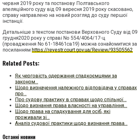
червня 2019 року та постанову Полтавського
апеляційного суду від 09 вересня 2019 року скасовано,
справу направлено на новий розгляд до суду першої
інстанції.
Детальніше з текстом постанови Верховного Суду від 09
грудня2020 року у справі No 554/4064/17-ц
(провадження No 61-18461св19) можна ознайомитися за
посиланням
https://reyestr.court.gov.ua/Review/93505562
Related Posts:
Як черговість одержання спадкоємцями за
законом…
Щодо визначення належного відповідача у справах
про…
Про судову практику в справах щодо спільної…
Щодо визнання права власності на управління…
Щодо права на спадкування для осіб, які
проживали зі…
Аналіз судової практики щодо визнання права…
Останні новини