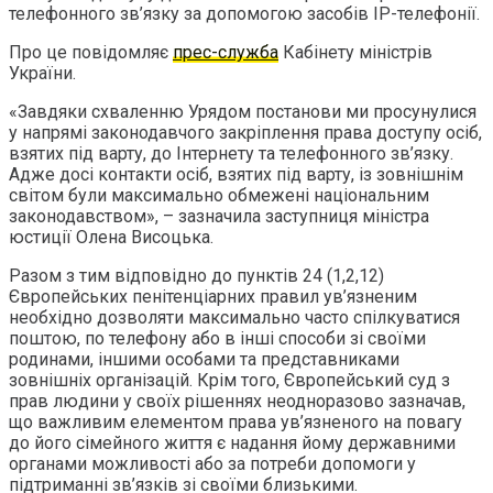
телефонного зв’язку за допомогою засобів ІР-телефонії.
Про це повідомляє
прес-служба
Кабінету міністрів
України.
«Завдяки схваленню Урядом постанови ми просунулися
у напрямі законодавчого закріплення права доступу осіб,
взятих під варту, до Інтернету та телефонного зв’язку.
Адже досі контакти осіб, взятих під варту, із зовнішнім
світом були максимально обмежені національним
законодавством», – зазначила заступниця міністра
юстиції Олена Висоцька.
Разом з тим відповідно до пунктів 24 (1,2,12)
Європейських пенітенціарних правил ув’язненим
необхідно дозволяти максимально часто спілкуватися
поштою, по телефону або в інші способи зі своїми
родинами, іншими особами та представниками
зовнішніх організацій. Крім того, Європейський суд з
прав людини у своїх рішеннях неодноразово зазначав,
що важливим елементом права ув’язненого на повагу
до його сімейного життя є надання йому державними
органами можливості або за потреби допомоги у
підтриманні зв’язків зі своїми близькими.