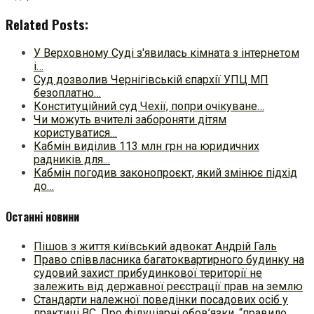
Related Posts:
У Верховному Суді з'явилась кімната з інтернетом
і…
Суд дозволив Чернігівській єпархії УПЦ МП
безоплатно…
Конституційний суд Чехії, попри очікуване…
Чи можуть вчителі забороняти дітям
користуватися…
Кабмін виділив 113 млн грн на юридичних
радників для…
Кабмін погодив законопроєкт, який змінює підхід
до…
Останні новини
Пішов з життя київський адвокат Андрій Галь
Право співвласника багатоквартирного будинку на
судовий захист прибудинкової території не
залежить від державної реєстрації прав на землю
Стандарти належної поведінки посадових осіб у
практиці ВC. Про фідуціарні обов’язки, “правило