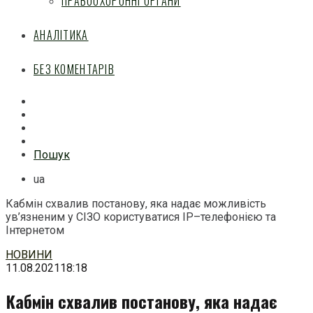
ПРАВООХОРОННІ ОРГАНИ
АНАЛІТИКА
БЕЗ КОМЕНТАРІВ
Facebook
Mail
Telegram
Feed
Пошук
ua
Кабмін схвалив постанову, яка надає можливість
ув’язненим у СІЗО користуватися ІP–телефонією та
Інтернетом
Перейти
НОВИНИ
до
11.08.2021
18:18
змісту
Кабмін схвалив постанову, яка надає