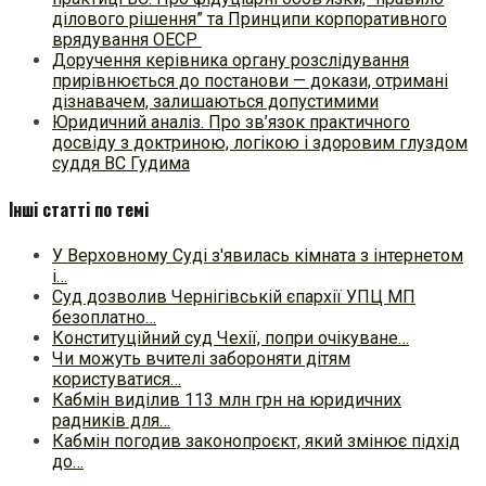
ділового рішення” та Принципи корпоративного
врядування ОЕСР
Доручення керівника органу розслідування
прирівнюється до постанови — докази, отримані
дізнавачем, залишаються допустимими
Юридичний аналіз. Про зв’язок практичного
досвіду з доктриною, логікою і здоровим глуздом
суддя ВС Гудима
Інші статті по темі
У Верховному Суді з'явилась кімната з інтернетом
і…
Суд дозволив Чернігівській єпархії УПЦ МП
безоплатно…
Конституційний суд Чехії, попри очікуване…
Чи можуть вчителі забороняти дітям
користуватися…
Кабмін виділив 113 млн грн на юридичних
радників для…
Кабмін погодив законопроєкт, який змінює підхід
до…