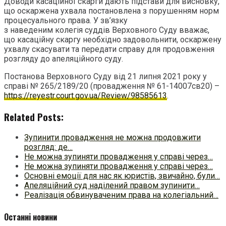
Доводи касаційної скарги дають підстави для висновку,
що оскаржена ухвала постановлена з порушенням норм
процесуального права. У зв’язку
з наведеним колегія суддів Верховного Суду вважає,
що касаційну скаргу необхідно задовольнити, оскаржену
ухвалу скасувати та передати справу для продовження
розгляду до апеляційного суду.
Постанова Верховного Суду від 21 липня 2021 року у
справі № 265/2189/20 (провадження № 61-14007св20) –
https://reyestr.court.gov.ua/Review/98585613
.
Related Posts:
Зупинити провадження не можна продовжити
розгляд: де…
Не можна зупиняти провадження у справі через…
Не можна зупиняти провадження у справі через…
Основні емоції для нас як юристів, звичайно, були…
Апеляційний суд наділений правом зупинити…
Реалізація обвинуваченим права на колегіальний…
Останні новини