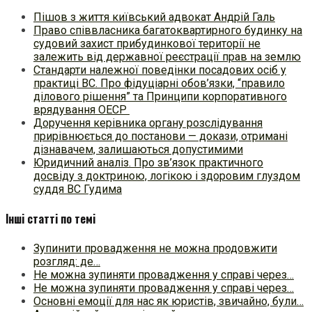
Пішов з життя київський адвокат Андрій Галь
Право співвласника багатоквартирного будинку на
судовий захист прибудинкової території не
залежить від державної реєстрації прав на землю
Стандарти належної поведінки посадових осіб у
практиці ВC. Про фідуціарні обов’язки, “правило
ділового рішення” та Принципи корпоративного
врядування ОЕСР
Доручення керівника органу розслідування
прирівнюється до постанови — докази, отримані
дізнавачем, залишаються допустимими
Юридичний аналіз. Про зв’язок практичного
досвіду з доктриною, логікою і здоровим глуздом
суддя ВС Гудима
Інші статті по темі
Зупинити провадження не можна продовжити
розгляд: де…
Не можна зупиняти провадження у справі через…
Не можна зупиняти провадження у справі через…
Основні емоції для нас як юристів, звичайно, були…