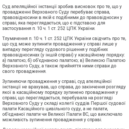
Суд апеляційної інстанції зробив висновок про те, що у
провадженні Верховного Суду перебуває справа,
правовідносини в якій є подібними до правовідносин у
справі, яка переглядається, що є підставою для
застосування п. 10 ч. 1 ст. 252 ЦПК України.
Тлумачення п. 10 ч. 1 ст. 252 ЦПК України свідчить про те,
що суд може зупинити провадження у справі лише у
випадку перегляду судового рішення у подібних
правовідносинах (у іншій справі) у касаційному порядку:
а) палатою; б) об’єднаною палатою; в) Великою Палатою
Верховного Суду, а також прийняття ними справи до
свого провадження.
Зупиняючи провадження у справі, суд апеляційної
інстанції не врахував, що справа, до закінчення розгляду
якої в касаційному порядку зупинено провадження у
справі, що переглядається, перебувала на розгляді
Верховного Суду у складі колегії суддів Першої судової
палати Касаційного цивільного суду, а не палати,
об’єднаної палати чи Великої Палати ВС, що виключало
можливість зупинення провадження у справі.