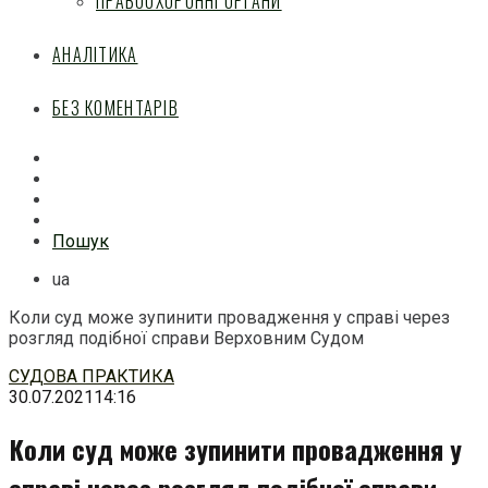
ПРАВООХОРОННІ ОРГАНИ
АНАЛІТИКА
БЕЗ КОМЕНТАРІВ
Facebook
Mail
Telegram
Feed
Пошук
ua
Коли суд може зупинити провадження у справі через
розгляд подібної справи Верховним Судом
Перейти
СУДОВА ПРАКТИКА
до
30.07.2021
14:16
змісту
Коли суд може зупинити провадження у
справі через розгляд подібної справи