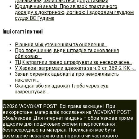
дізнавачем, залишаються допустимими
Юридичний аналіз. Про зв’язок практичного
досвіду з доктриною, логікою і здоровим глуздом
суддя ВС Гудима
Інші статті по темі
Різниця між уточненням та оновлення…
Про порушення, види штрафів та оновлення
облікових…
ТЦК втратили право штрафувати за несвоєчасне…
У Харкові затримали адвоката за ч. 3 ст. 369-2 КК -…
Заяви окремих адвокатів про неможливість
накласти…
Скандал або як адвокат Глоба через суд
заарештував…
©2026 "ADVOKAT POST". Всі права захищені. При
використанні матеріалів посилання на "ADVOKAT POST"
обов'язкове. Для інтернет-видань – обов`язкове пряме
відкрите для пошукових систем гіперпосилання
безпосередньо на матеріал. Посилання має бути
розміщене незалежно від повного чи часткового