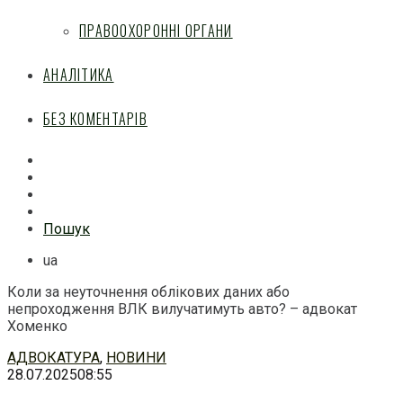
ПРАВООХОРОННІ ОРГАНИ
АНАЛІТИКА
БЕЗ КОМЕНТАРІВ
Facebook
Mail
Telegram
Feed
Пошук
ua
Коли за неуточнення облікових даних або
непроходження ВЛК вилучатимуть авто? – адвокат
Хоменко
Перейти
АДВОКАТУРА
,
НОВИНИ
до
28.07.2025
08:55
змісту