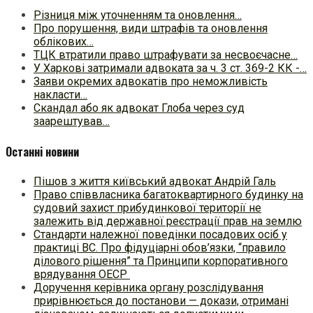
Різниця між уточненням та оновлення…
Про порушення, види штрафів та оновлення
облікових…
ТЦК втратили право штрафувати за несвоєчасне…
У Харкові затримали адвоката за ч. 3 ст. 369-2 КК -…
Заяви окремих адвокатів про неможливість
накласти…
Скандал або як адвокат Глоба через суд
заарештував…
Останні новини
Пішов з життя київський адвокат Андрій Галь
Право співвласника багатоквартирного будинку на
судовий захист прибудинкової території не
залежить від державної реєстрації прав на землю
Стандарти належної поведінки посадових осіб у
практиці ВC. Про фідуціарні обов’язки, “правило
ділового рішення” та Принципи корпоративного
врядування ОЕСР
Доручення керівника органу розслідування
прирівнюється до постанови — докази, отримані