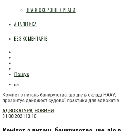
ПРАВООХОРОННІ ОРГАНИ
АНАЛІТИКА
БЕЗ КОМЕНТАРІВ
Facebook
Mail
Telegram
Feed
Пошук
ua
Комітет з питань банкрутства, що діє в складі НААУ,
презентує дайджест судової практики для адвокатів
Перейти
АДВОКАТУРА
,
НОВИНИ
до
31.08.2021
13:10
змісту
Комітет з питань банкрутства, що діє в