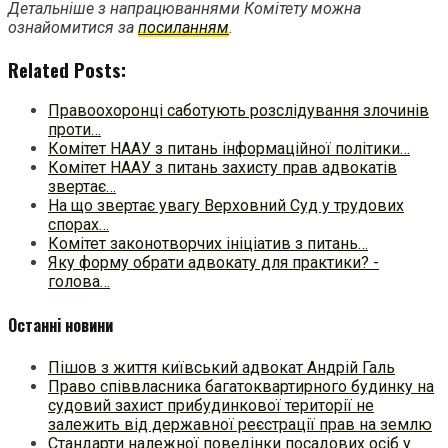
Детальніше з напрацюваннями Комітету можна
ознайомитися за
посиланням
.
Related Posts:
Правоохоронці саботують розслідування злочинів
проти…
Комітет НААУ з питань інформаційної політики…
Комітет НААУ з питань захисту прав адвокатів
звертає…
На що звертає увагу Верховний Суд у трудових
спорах…
Комітет законотворчих ініціатив з питань…
Яку форму обрати адвокату для практики? -
голова…
Останні новини
Пішов з життя київський адвокат Андрій Галь
Право співвласника багатоквартирного будинку на
судовий захист прибудинкової території не
залежить від державної реєстрації прав на землю
Стандарти належної поведінки посадових осіб у