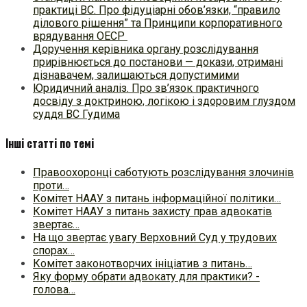
практиці ВC. Про фідуціарні обов’язки, “правило
ділового рішення” та Принципи корпоративного
врядування ОЕСР
Доручення керівника органу розслідування
прирівнюється до постанови — докази, отримані
дізнавачем, залишаються допустимими
Юридичний аналіз. Про зв’язок практичного
досвіду з доктриною, логікою і здоровим глуздом
суддя ВС Гудима
Інші статті по темі
Правоохоронці саботують розслідування злочинів
проти…
Комітет НААУ з питань інформаційної політики…
Комітет НААУ з питань захисту прав адвокатів
звертає…
На що звертає увагу Верховний Суд у трудових
спорах…
Комітет законотворчих ініціатив з питань…
Яку форму обрати адвокату для практики? -
голова…