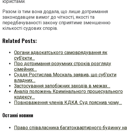
юристами.
Разом із тим вона додала, що лише дотримання
законодавцем вимог до чіткості, якості та
передбачуваності закону сприятиме зменшенню
кількості судових спорів.
Related Posts:
Органи адвокатського самоврядування як
суб'єкти…
Про дотримання розумних строків розгляду
сімейних…
Суддя Ростислав Москаль заявив, що суб’єкти
владних…
Застосування запобіжних заходів в межах…
Аналіз положень Кримінального процесуального
кодексу…
Повноваження членів КДКА. Суд пояснив чому…
Останні новини
Право співвласника багатоквартирного будинку на