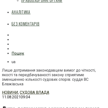
ПРАВООХОРОННІ ОРГАНИ
АНАЛІТИКА
БЕЗ КОМЕНТАРІВ
Facebook
Mail
Telegram
Feed
Пошук
ua
Лише дотримання законодавцем вимог до чіткості,
якості та передбачуваності закону сприятиме
зменшенню кількості судових спорів: суддя ВС
Блажівська
Перейти
НОВИНИ
,
СУДОВА ВЛАДА
до
11.08.2021
09:04
змісту