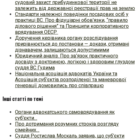
судовий захист прибудинкової території не
залежить від державної реєстрації прав на землю
Стандарти належної поведінки посадових осіб у
практиці ВC. Про фідуціарні обов’язки, “правило
ділового рішення” та Принципи корпоративного
врядування ОЕСР
Доручення керівника органу розслідування
прирівнюється до постанови — докази, отримані
дізнавачем, залишаються допустимими
Юридичний аналіз. Про зв’язок практичного
досвіду з доктриною, логікою і здоровим глуздом
суддя ВС Гудима
Національна асоціація адвокатів України та
Асоціація суб’єктів розподіленої та маневрової
генерації домовились про співпрацю
Інші статті по темі
Органи адвокатського самоврядування як
суб'єкти…
Про дотримання розумних строків розгляду
сімейних…
Суддя Ростислав Москаль заявив, що суб’єкти