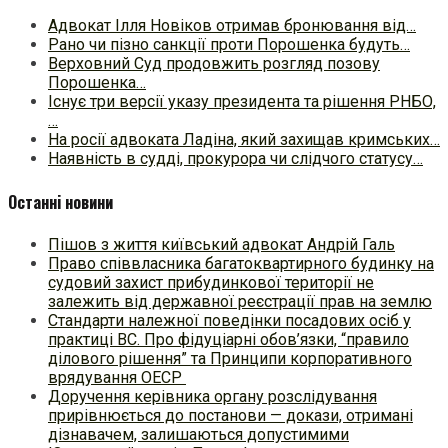
Адвокат Ілля Новіков отримав бронювання від…
Рано чи пізно санкції проти Порошенка будуть…
Верховний Суд продовжить розгляд позову
Порошенка…
Існує три версії указу президента та рішення РНБО,
…
На росії адвоката Ладіна, який захищав кримських…
Наявність в судді, прокурора чи слідчого статусу…
Останні новини
Пішов з життя київський адвокат Андрій Галь
Право співвласника багатоквартирного будинку на
судовий захист прибудинкової території не
залежить від державної реєстрації прав на землю
Стандарти належної поведінки посадових осіб у
практиці ВC. Про фідуціарні обов’язки, “правило
ділового рішення” та Принципи корпоративного
врядування ОЕСР
Доручення керівника органу розслідування
прирівнюється до постанови — докази, отримані
дізнавачем, залишаються допустимими