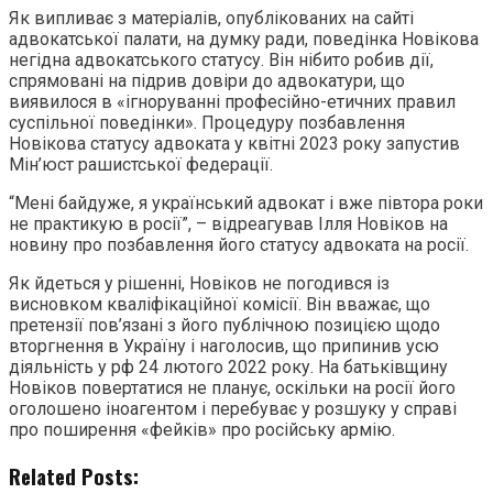
Як випливає з матеріалів, опублікованих на сайті
адвокатської палати, на думку ради, поведінка Новікова
негідна адвокатського статусу. Він нібито робив дії,
спрямовані на підрив довіри до адвокатури, що
виявилося в «ігноруванні професійно-етичних правил
суспільної поведінки». Процедуру позбавлення
Новікова статусу адвоката у квітні 2023 року запустив
Мін’юст рашистської федерації.
“Мені байдуже, я український адвокат і вже півтора роки
не практикую в росії”, – відреагував Ілля Новіков на
новину про позбавлення його статусу адвоката на росії.
Як йдеться у рішенні, Новіков не погодився із
висновком кваліфікаційної комісії. Він вважає, що
претензії пов’язані з його публічною позицією щодо
вторгнення в Україну і наголосив, що припинив усю
діяльність у рф 24 лютого 2022 року. На батьківщину
Новіков повертатися не планує, оскільки на росії його
оголошено іноагентом і перебуває у розшуку у справі
про поширення «фейків» про російську армію.
Related Posts: