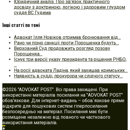
Юридичний аналіз. Про зв’язок практичного
досвіду з доктриною, логікою і здоровим глуздом
суддя ВС Гудима
Інші статті по темі
Адвокат Ілля Новіков отримав бронювання від…
Рано чи пізно санкції проти Порошенка будуть…
Верховний Суд продовжить розгляд позову
Порошенка…
Існує три версії указу президента та рішення РНБО,
…
На росії адвоката Ладіна, який захищав кримських…
Наявність в судді, прокурора чи слідчого статусу…
©2026 "ADVOKAT POST". Всі права захищені. При
використанні матеріалів посилання на "ADVOKAT POST"
обов'язкове. Для інтернет-видань – обов`язкове пряме
відкрите для пошукових систем гіперпосилання
безпосередньо на матеріал. Посилання має бути
розміщене незалежно від повного чи часткового
використання матеріалів.