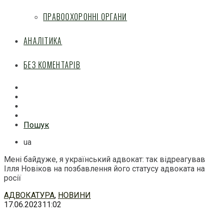
ПРАВООХОРОННІ ОРГАНИ
АНАЛІТИКА
БЕЗ КОМЕНТАРІВ
Facebook
Mail
Telegram
Feed
Пошук
ua
Мені байдуже, я український адвокат: так відреагував
Ілля Новіков на позбавлення його статусу адвоката на
росії
Перейти
АДВОКАТУРА
,
НОВИНИ
до
17.06.2023
11:02
змісту