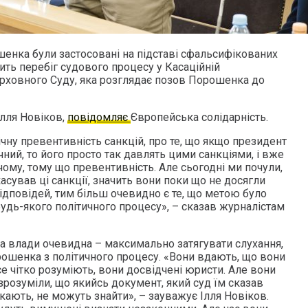
шенка були застосовані на підставі сфальсифікованих
ить перебіг судового процесу у Касаційній
Верховного Суду, яка розглядає позов Порошенка до
Ілля Новіков,
повідомляє
Європейська солідарність.
чну превентивність санкцій, про те, що якщо президент
ний, то його просто так давлять цими санкціями, і вже
 чому, тому що превентивність. Але сьогодні ми почули,
сував ці санкції, значить вони поки що не досягли
відповідей, тим більш очевидно є те, що метою було
дь-якого політичного процесу», – сказав журналістам
та влади очевидна – максимально затягувати слухання,
шенка з політичного процесу. «Вони вдають, що вони
се чітко розуміють, вони досвідчені юристи. Але вони
розуміли, що якийсь документ, який суд їм сказав
кають, не можуть знайти», – зауважує Ілля Новіков.