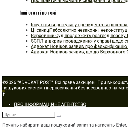
Про практичні моменти складання та розгля
Інші статті по темі
Існує три версії указу президента та рішенн
Ці санкції абсолютно незаконні, неконституці
Верховний Суд продовжить розгляд позову
ЄСПЛ відкрив провадження у справі щодо с
Адвокат Новіков заявив про фальсифікацію 
Адвокат Новіков заявив, що до Верховного 
©2026 "ADVOKAT POST". Всі права захищені. При використ
пошукових систем гіперпосилання безпосередньо на матер
Footer
ПРО ІНФОРМАЦІЙНЕ АГЕНТСТВО
navigation
Шукати:
Почніть набирати ваш пошуковий запит та натисніть Enter,