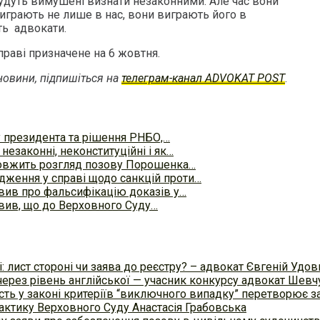
 будуть вимушені визнати незаконними. Але час вони
виграють не лише в нас, вони виграють його в
ють адвокати.
справі призначене на 6 жовтня.
овини, підпишіться на
телеграм-канал ADVOKAT POST
.
зу президента та рішення РНБО,…
незаконні, неконституційні і як…
овжить розгляд позову Порошенка…
ження у справі щодо санкцій проти…
вив про фальсифікацію доказів у…
вив, що до Верховного Суду…
 лист стороні чи заява до реєстру? – адвокат Євгеній Удо
ерез рівень англійської — учасник конкурсу адвокат Шевчу
сть у законі критеріїв “виключного випадку” перетворює з
актику Верховного Суду Анастасія Грабовська