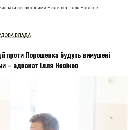
визнати незаконними – адвокат Ілля Новіков
УДОВА ВЛАДА
ції проти Порошенка будуть вимушені
ми – адвокат Ілля Новіков