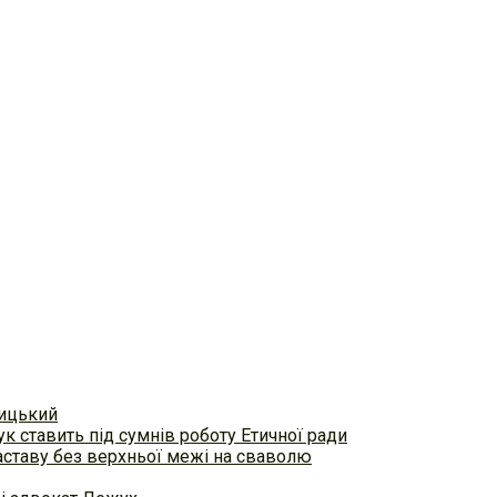
вицький
к ставить під сумнів роботу Етичної ради
аставу без верхньої межі на сваволю