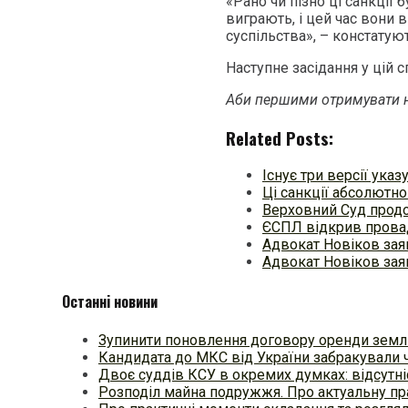
«Рано чи пізно ці санкції
виграють, і цей час вони 
суспільства», – констату
Наступне засідання у цій 
Аби першими отримувати н
Related Posts:
Існує три версії ука
Ці санкції абсолютно 
Верховний Суд прод
ЄСПЛ відкрив провад
Адвокат Новіков зая
Адвокат Новіков зая
Останні новини
Зупинити поновлення договору оренди землі:
Кандидата до МКС від України забракували ч
Двоє суддів КСУ в окремих думках: відсутні
Розподіл майна подружжя. Про актуальну пр