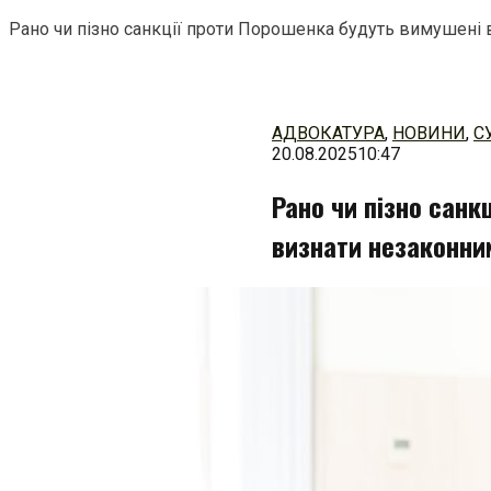
Рано чи пізно санкції проти Порошенка будуть вимушені 
Перейти
до
змісту
АДВОКАТУРА
,
НОВИНИ
,
С
20.08.2025
10:47
Рано чи пізно санк
визнати незаконни