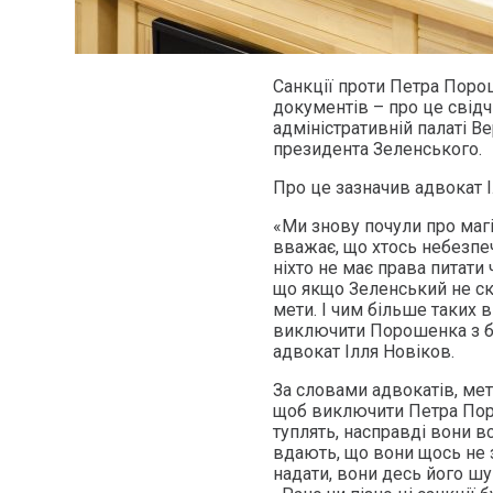
Санкції проти Петра Поро
документів – про це свідч
адміністративній палаті 
президента Зеленського.
Про це зазначив адвокат 
«Ми знову почули про магі
вважає, що хтось небезпеч
ніхто не має права питати
що якщо Зеленський не ска
мети. І чим більше таких 
виключити Порошенка з бу
адвокат Ілля Новіков.
За словами адвокатів, ме
щоб виключити Петра Поро
туплять, насправді вони в
вдають, що вони щось не з
надати, вони десь його шу