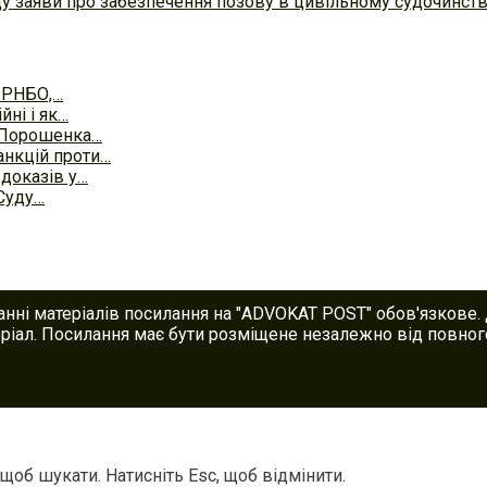
ду заяви про забезпечення позову в цивільному судочинст
я РНБО,…
йні і як…
 Порошенка…
анкцій проти…
доказів у…
Суду…
анні матеріалів посилання на "ADVOKAT POST" обов'язкове.
іал. Посилання має бути розміщене незалежно від повного
 щоб шукати. Натисніть Esc, щоб відмінити.