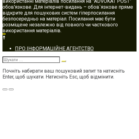
використанні матеріалів посилання на "ADVOKAT POST"
обов'язкове. Для інтернет-видань – обов`язкове пряме
відкрите для пошукових систем гіперпосилання
безпосередньо на матеріал. Посилання має бути
розміщене незалежно від повного чи часткового
використання матеріалів.
Footer
ПРО ІНФОРМАЦІЙНЕ АГЕНТСТВО
navigation
Шукати:
Почніть набирати ваш пошуковий запит та натисніть
Enter, щоб шукати. Натисніть Esc, щоб відмінити.
Меню