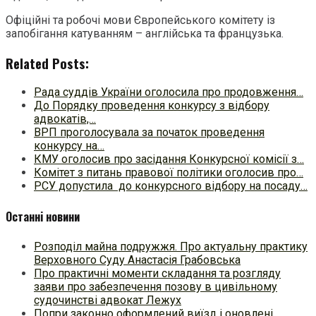
Офіційні та робочі мови Європейського комітету із
запобігання катуванням – англійська та французька.
Related Posts:
Рада суддів України оголосила про продовження…
До Порядку проведення конкурсу з відбору
адвокатів,…
ВРП проголосувала за початок проведення
конкурсу на…
КМУ оголосив про засідання Конкурсної комісії з…
Комітет з питань правової політики оголосив про…
РСУ допустила до конкурсного відбору на посаду…
Останні новини
Розподіл майна подружжя. Про актуальну практику
Верховного Суду Анастасія Грабовська
Про практичні моменти складання та розгляду
заяви про забезпечення позову в цивільному
судочинстві адвокат Лежух
Попри законно оформлений виїзд і оновлені