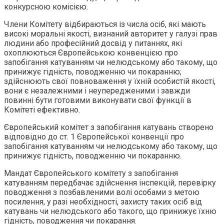
конкурсною комісією.
Члени Комітету відбираються із числа осіб, які мають
високі моральні якості, визнаний авторитет у галузі прав
людини або професійний досвід у питаннях, які
охоплюються Європейською конвенцією про
запобігання катуванням чи нелюдському або такому, що
принижує гідність, поводженню чи покаранню;
здійснюють свої повноваження у їхній особистій якості,
вони є незалежними і неупередженими і завжди
повинні бути готовими виконувати свої функції в
Комітеті ефективно.
Європейський комітет з запобігання катувань створено
відповідно до ст. 1 Європейської конвенції про
запобігання катуванням чи нелюдському або такому, що
принижує гідність, поводженню чи покаранню.
Мандат Європейського комітету з запобігання
катуванням передбачає здійснення інспекцій, перевірку
поводження з позбавленими волі особами з метою
посилення, у разі необхідності, захисту таких осіб від
катувань чи нелюдського або такого, що принижує їхню
гідність, поводження чи покарання.