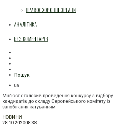
ПРАВООХОРОННІ ОРГАНИ
АНАЛІТИКА
БЕЗ КОМЕНТАРІВ
Facebook
Mail
Telegram
Feed
Пошук
ua
Мін’юст оголосив проведення конкурсу з відбору
кандидатів до складу Європейського комітету із
запобігання катуванням
Перейти
НОВИНИ
до
28.10.2020
08:38
змісту