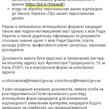
зразка (
https://bit.ly/3mexedr
);
згоду на обробку персональних даних відповідно
до Закону України «Про захист персональних
даних».
Разом із заповненою аплікаційною формою кандидат
також має подати мотиваційний лист однією з мов Ради
Європи, а також додаткову інформацію та документи
стосовно знання однієї з мов Ради Європи, освіти,
досвіду роботи, професійного рівня і репутації, наукових
досліджень.
Документи мають бути надіслані в паперовому вигляді
на поштову адресу вул. Архітектора Городецького, 13, м.
Київ, 01001, та в електронній формі на електронні
адреси:
s.rohozianska@minjust.gov.ua, o.korchovyi@minjust.gov.ua
У разі ненадання вказаних документів, заявка особи не
розглядатиметься.Після проміжного розгляду
аплікаційних форм кандидатів для визначення
відповідності заявленим критеріям, кандидати будуть
запрошені на співбесіду, що проводитиметься