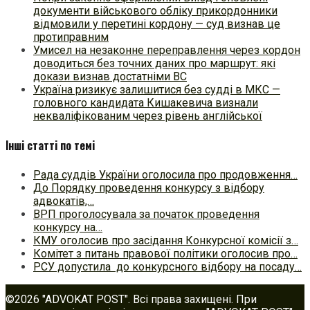
документи військового обліку прикордонники
відмовили у перетині кордону — суд визнав це
протиправним
Умисел на незаконне переправлення через кордон
доводиться без точних даних про маршрут: які
докази визнав достатніми ВС
Україна ризикує залишитися без судді в МКС —
головного кандидата Кишакевича визнали
некваліфікованим через рівень англійської
Інші статті по темі
Рада суддів України оголосила про продовження…
До Порядку проведення конкурсу з відбору
адвокатів,…
ВРП проголосувала за початок проведення
конкурсу на…
КМУ оголосив про засідання Конкурсної комісії з…
Комітет з питань правової політики оголосив про…
РСУ допустила до конкурсного відбору на посаду…
©2026 "ADVOKAT POST". Всі права захищені. При