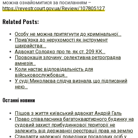
можна ознайомитися за посиланням –
https://reyestr.court.gov.ua/Review/107805127
.
Related Posts:
Особу не можна притягнути до кримінальної…
Прив'язка до нерухомості як інструмент
шахрайства:…
Адвокат Солодко про те, як ст. 209 КК…
Провокація злочину: селективна ретроградна
амнезія…
Коли настає відповідальність для
військовослужбовця…
У суді Миколаєва слідча визнала, що підписаний
нею…
Останні новини
Пішов з життя київський адвокат Андрій Галь
Право співвласника багатоквартирного будинку на
судовий захист прибудинкової території не
залежить від державної реєстрації прав на землю
Стандарти належної поведінки посадових осіб у