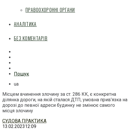
ПРАВООХОРОННІ ОРГАНИ
АНАЛІТИКА
БЕЗ КОМЕНТАРІВ
Facebook
Mail
Telegram
Feed
Пошук
ua
Місцем вчинення злочину за ст. 286 КК, є конкретна
ділянка дороги, на якій сталася ДТП, умовна прив’язка на
дорозі до певної адреси будинку не змінює самого
місця злочину
Перейти
СУДОВА ПРАКТИКА
до
13.02.2023
12:09