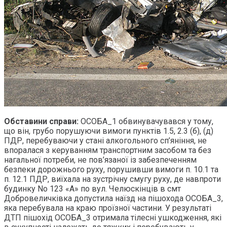
Обставини справи:
ОСОБА_1 обвинувачувався у тому,
що він, грубо порушуючи вимоги пунктів 1.5, 2.3 (б), (д)
ПДР, перебуваючи у стані алкогольного сп’яніння, не
впоралася з керуванням транспортним засобом та без
нагальної потреби, не пов’язаної із забезпеченням
безпеки дорожнього руху, порушивши вимоги п. 10.1 та
п. 12.1 ПДР, виїхала на зустрічну смугу руху, де навпроти
будинку No 123 «А» по вул. Челюскінців в смт
Добровеличківка допустила наїзд на пішохода ОСОБА_3,
яка перебувала на краю проїзної частини. У результаті
ДТП пішохід ОСОБА_3 отримала тілесні ушкодження, які