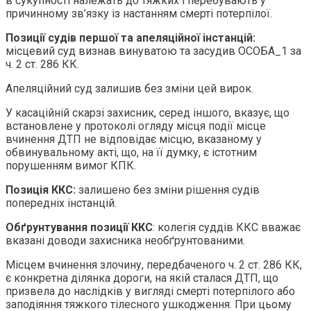
в сукупності належать до тяжких і перебувають у
причинному зв’язку із настанням смерті потерпілої.
Позиції судів першої та апеляційної інстанцій:
місцевий суд визнав винуватою та засудив ОСОБА_1 за
ч. 2 ст. 286 КК.
Апеляційний суд залишив без зміни цей вирок.
У касаційній скарзі захисник, серед іншого, вказує, що
встановлене у протоколі огляду місця події місце
вчинення ДТП не відповідає місцю, вказаному у
обвинувальному акті, що, на її думку, є істотним
порушенням вимог КПК.
Позиція ККС:
залишено без зміни рішення судів
попередніх інстанцій.
Обґрунтування позиції ККС
: колегія суддів ККС вважає
вказані доводи захисника необґрунтованими.
Місцем вчинення злочину, передбаченого ч. 2 ст. 286 КК,
є конкретна ділянка дороги, на якій сталася ДТП, що
призвела до наслідків у вигляді смерті потерпілого або
заподіяння тяжкого тілесного ушкодження. При цьому