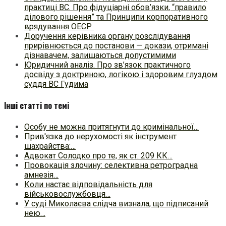
практиці ВC. Про фідуціарні обов’язки, “правило
ділового рішення” та Принципи корпоративного
врядування ОЕСР
Доручення керівника органу розслідування
прирівнюється до постанови — докази, отримані
дізнавачем, залишаються допустимими
Юридичний аналіз. Про зв’язок практичного
досвіду з доктриною, логікою і здоровим глуздом
суддя ВС Гудима
Інші статті по темі
Особу не можна притягнути до кримінальної…
Прив'язка до нерухомості як інструмент
шахрайства:…
Адвокат Солодко про те, як ст. 209 КК…
Провокація злочину: селективна ретроградна
амнезія…
Коли настає відповідальність для
військовослужбовця…
У суді Миколаєва слідча визнала, що підписаний
нею…