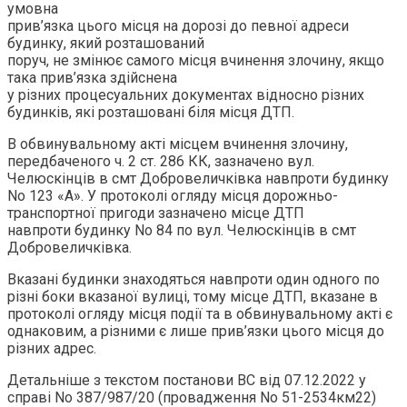
умовна
прив’язка цього місця на дорозі до певної адреси
будинку, який розташований
поруч, не змінює самого місця вчинення злочину, якщо
така прив’язка здійснена
у різних процесуальних документах відносно різних
будинків, які розташовані біля місця ДТП.
В обвинувальному акті місцем вчинення злочину,
передбаченого ч. 2 ст. 286 КК, зазначено вул.
Челюскінців в смт Добровеличківка навпроти будинку
No 123 «А». У протоколі огляду місця дорожньо-
транспортної пригоди зазначено місце ДТП
навпроти будинку No 84 по вул. Челюскінців в смт
Добровеличківка.
Вказані будинки знаходяться навпроти один одного по
різні боки вказаної вулиці, тому місце ДТП, вказане в
протоколі огляду місця події та в обвинувальному акті є
однаковим, а різними є лише прив’язки цього місця до
різних адрес.
Детальніше з текстом постанови ВС від 07.12.2022 у
справі No 387/987/20 (провадження No 51-2534км22)