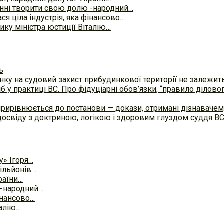
нні творити свою долю -народний…
ся ціла індустрія, яка фінансово…
ку міністра юстиції Віталію…
ь
ку на судовий захист прибудинкової території не залежит
б у практиці ВC. Про фідуціарні обов’язки, “правило ділов
прирівнюється до постанови — докази, отримані дізнавач
досвіду з доктриною, логікою і здоровим глуздом суддя В
у» Ігоря…
ільйонів…
раїни…
 -народний…
фінансово…
талію…