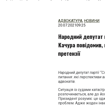
Перейти
до
змісту
АДВОКАТУРА
,
НОВИНИ
20.07.2021
09:25
Народний депутат 
Качура повідомив, 
претензії
Народний депутат партії “
питання
:
які перспективи в
адвокатів
.
Ситуація із судами катаст
розпочинається, але до йо
Президент розуміє: це оди
проблем. Адже жоден інвес